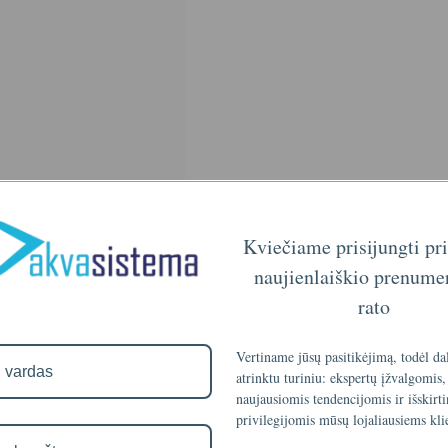
Kviečiame prisijungti pr
naujienlaiškio prenume
rato
Vertiname jūsų pasitikėjimą, todėl da
atrinktu turiniu: ekspertų įžvalgomis,
naujausiomis tendencijomis ir išskirt
privilegijomis mūsų lojaliausiems kli