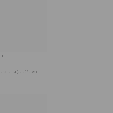
tu
elementu.(be dėžutės) ..