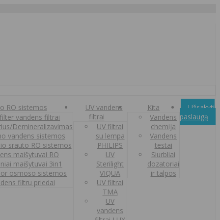
o RO sistemos
UV vandens
Kita
Užsakyti
filtrai
paslaugą
ilter vandens filtrai
Vandens
orius/Demineralizavimas
UV filtrai
chemija
o vandens sistemos
su lempa
Vandens
nio srauto RO sistemos
PHILIPS
testai
ens maišytuvai RO
UV
Siurbliai
iniai maišytuvai 3in1
Sterilight
dozatoriai
or osmoso sistemos
VIQUA
ir talpos
dens filtru priedai
UV filtrai
TMA
UV
vandens
filtrai LUX