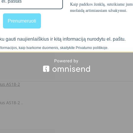
Kaip padėkos ženklą, suteikiame ju
nuolaidą artimiausiam užsakymui.
Prenumeruoti
ku gauti naujienlaiškius ir kitą informaciją nurodytu el. paštu.
formacijos, kaip tvarkome duomenis, skaitykite Privatumo politikoje.
rius AS18-2
us AS18-2 ..