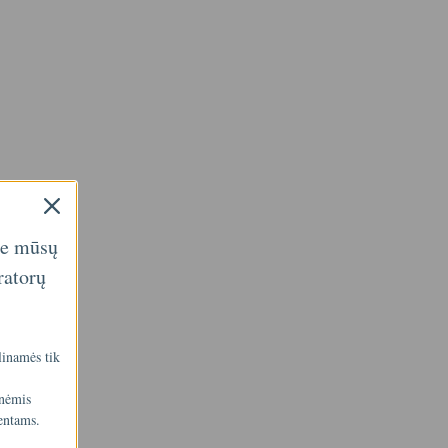
ie mūsų
ratorų
linamės tik
inėmis
entams.