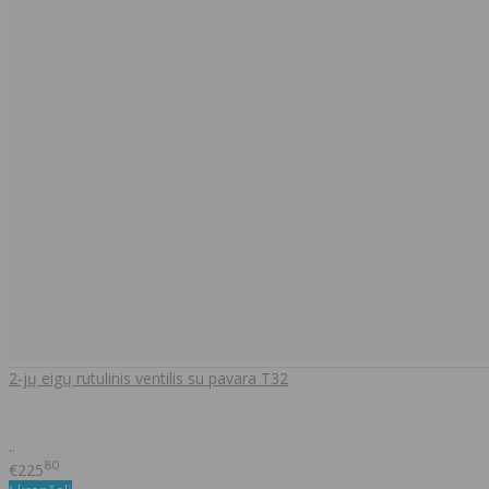
2-jų eigų rutulinis ventilis su pavara T32
..
80
€225