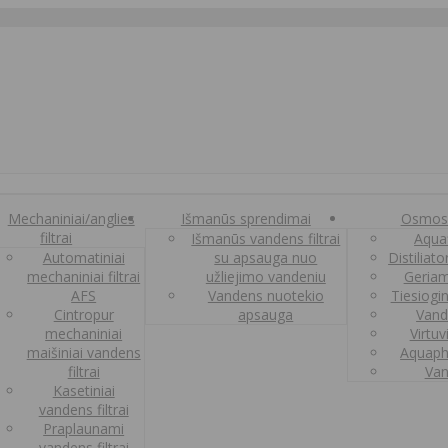
Mechaniniai/anglies
Išmanūs sprendimai
Osmos
filtrai
Išmanūs vandens filtrai
Aquaf
Automatiniai
su apsauga nuo
Distiliat
mechaniniai filtrai
užliejimo vandeniu
Geriam
AFS
Vandens nuotekio
Tiesiogi
Cintropur
apsauga
Vand
mechaniniai
Virtuv
maišiniai vandens
Aquaph
filtrai
Van
Kasetiniai
vandens filtrai
Praplaunami
vandens filtrai