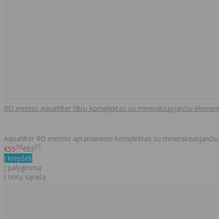
RO metinis Aquafilter filtrų komplektas su mineralizuojančiu elemen
Aquafilter RO metinis aptarnavimo komplektas su mineralizuojančiu 
30
25
€55
€83
Į krepšelį
Į palyginimą
Į norų sąrašą