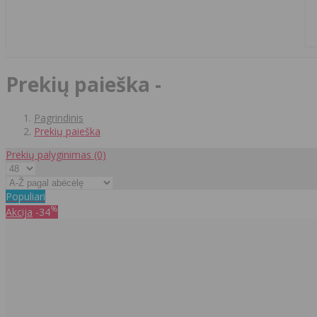
Prekių paieška -
Pagrindinis
Prekių paieška
Prekių palyginimas
(0)
Populiari
%
Akcija
-34