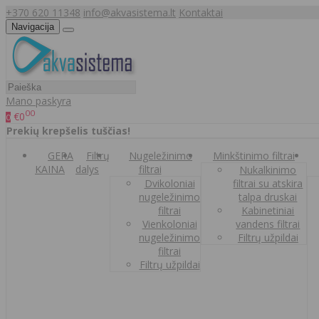
+370 620 11348
info@akvasistema.lt
Kontaktai
Navigacija
Mano paskyra
00
€0
0
Prekių krepšelis tuščias!
GERA
Filtrų
Nugeležinimo
Minkštinimo filtrai
KAINA
dalys
filtrai
Nukalkinimo
Dvikoloniai
filtrai su atskira
nugeležinimo
talpa druskai
filtrai
Kabinetiniai
Vienkoloniai
vandens filtrai
nugeležinimo
Filtrų užpildai
filtrai
Filtrų užpildai