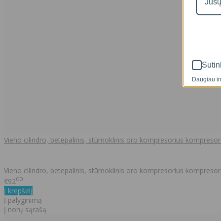
Sutin
Daugiau in
Vieno cilindro, betepalinis, stūmoklinis oro kompresorius kompreso
Vieno cilindro, betepalinis, stūmoklinis oro kompresorius kompresori
00
€92
Į krepšelį
Į palyginimą
Į norų sąrašą