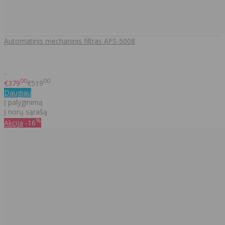
Automatinis mechaninis filtras AFS-5008
..
00
00
€379
€519
Daugiau
Į palyginimą
Į norų sąrašą
%
Akcija
-16