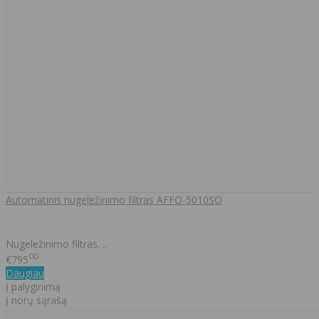
Automatinis nugeležinimo filtras AFFO-5010SO
Nugeležinimo filtras. ..
00
€795
Daugiau
Į palyginimą
Į norų sąrašą