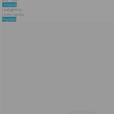
Į krepšelį
Į palyginimą
Į norų sąrašą
Populiari