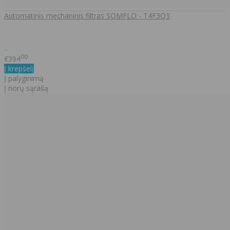
Automatinis mechaninis filtras SOMFLO - T4F3Q3
..
00
€394
Į krepšelį
Į palyginimą
Į norų sąrašą