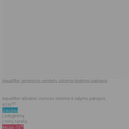
Aquafilter geriamojo vandens sistema 6valymo pakopos
Aquafilter-atbulinio osmoso sistema 6 valymo pakopos ..
00
€335
Daugiau
Į palyginimą
Į norų sąrašą
%
Akcija
-15