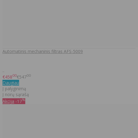
Automatinis mechaninis filtras AFS-5009
..
00
00
€458
€547
Daugiau
Į palyginimą
Į norų sąrašą
%
Akcija
-17