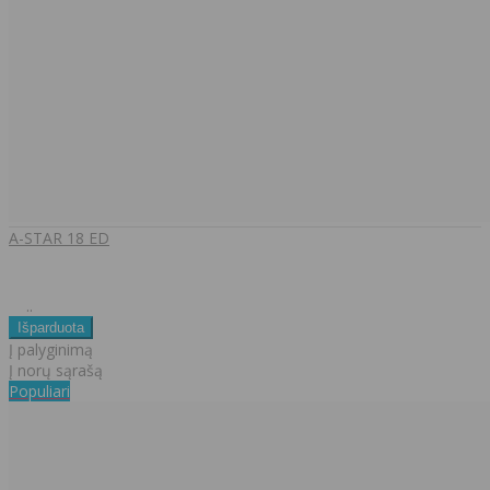
A-STAR 18 ED
..
Į palyginimą
Į norų sąrašą
Populiari