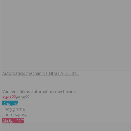
Automatinis mechaninis filtras AFS-5010
Vandens filtras automatinis mechaninis ..
00
00
€495
€595
Daugiau
Į palyginimą
Į norų sąrašą
%
Akcija
-22