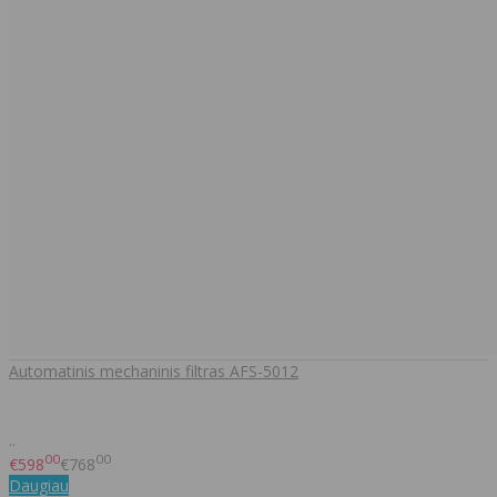
Automatinis mechaninis filtras AFS-5012
..
00
00
€598
€768
Daugiau