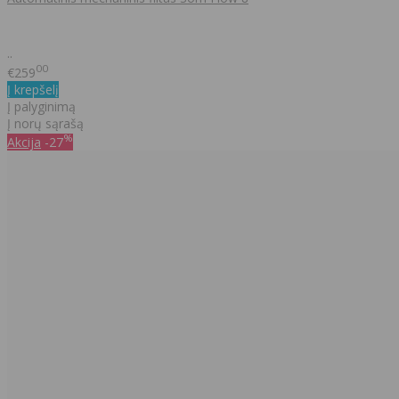
..
00
€259
Į krepšelį
Į palyginimą
Į norų sąrašą
%
Akcija
-27