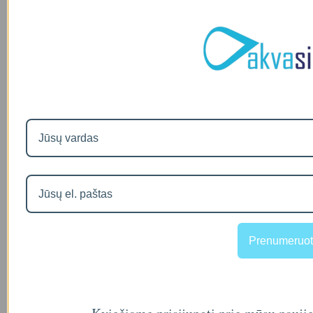
Prenumeruot