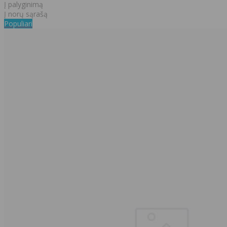
Į palyginimą
Į norų sąrašą
Populiari