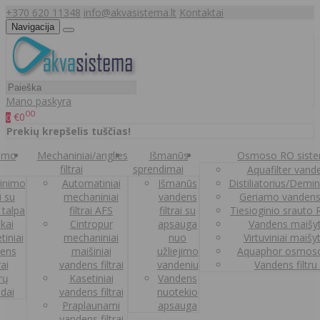
+370 620 11348
info@akvasistema.lt
Kontaktai
Navigacija
Mano paskyra
00
€0
0
Prekių krepšelis tuščias!
nimo
Mechaniniai/anglies
Išmanūs
Osmoso RO sist
filtrai
sprendimai
Aquafilter vanden
inimo
Automatiniai
Išmanūs
Distiliatorius/Demi
ai su
mechaniniai
vandens
Geriamo vandens
 talpa
filtrai AFS
filtrai su
Tiesioginio srauto
kai
Cintropur
apsauga
Vandens maišy
tiniai
mechaniniai
nuo
Virtuviniai maišy
ens
maišiniai
užliejimo
Aquaphor osmoso
rai
vandens filtrai
vandeniu
Vandens filtru
trų
Kasetiniai
Vandens
ldai
vandens filtrai
nuotekio
Praplaunami
apsauga
vandens filtrai