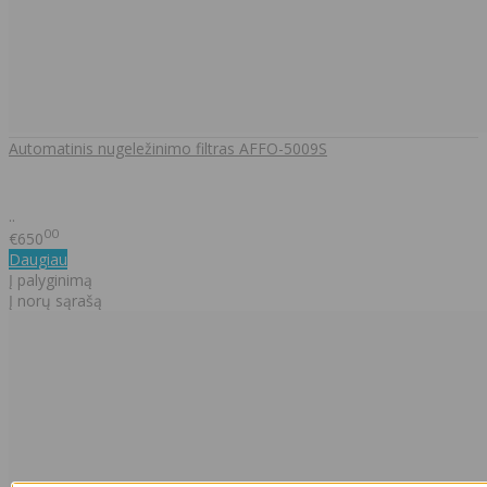
Automatinis nugeležinimo filtras AFFO-5009S
..
00
€650
Daugiau
Į palyginimą
Į norų sąrašą