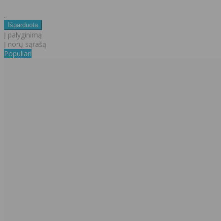
..
Į palyginimą
Į norų sąrašą
Populiari