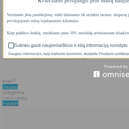
Kviečiame prisijungti prie mūsų nauji
Vertiname jūsų pasitikėjimą, todėl dalinamės tik atrinktu turiniu: ekspertų
privilegijomis mūsų lojaliausiems klientams.
Kaip padėkos ženklą, suteikiame jums 10% nuolaidą artimiausiam užsakym
Sutinku gauti naujienlaiškius ir kitą informaciją nurodytu 
Daugiau informacijos, kaip tvarkome duomenis, skaitykite Privatumo politikoje
Automatinis nugeležinimo filtras AFFO-5010S
..
00
€699
Daugiau
Į palyginimą
Į norų sąrašą
Populiari