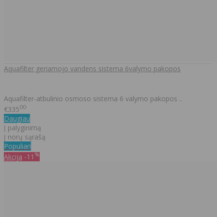
Aquafilter geriamojo vandens sistema 6valymo pakopos
Aquafilter-atbulinio osmoso sistema 6 valymo pakopos ..
00
€335
Daugiau
Į palyginimą
Į norų sąrašą
Populiari
%
Akcija
-11