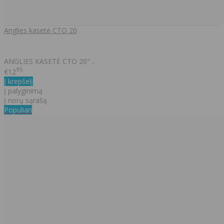
Anglies kasetė CTO 20
ANGLIES KASETĖ CTO 20" ..
95
€12
Į krepšelį
Į palyginimą
Į norų sąrašą
Populiari