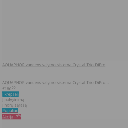
AQUAPHOR vandens valymo sistema Crystal Trio DiPro
AQUAPHOR vandens valymo sistema Crystal Trio DiPro. ..
00
€180
Į krepšelį
Į palyginimą
Į norų sąrašą
Populiari
%
Akcija
-7