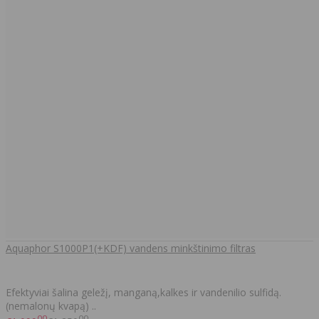
Aquaphor S1000P1(+KDF) vandens minkštinimo filtras
Efektyviai šalina geležį, manganą,kalkes ir vandenilio sulfidą.
(nemalonų kvapą) ..
00
00