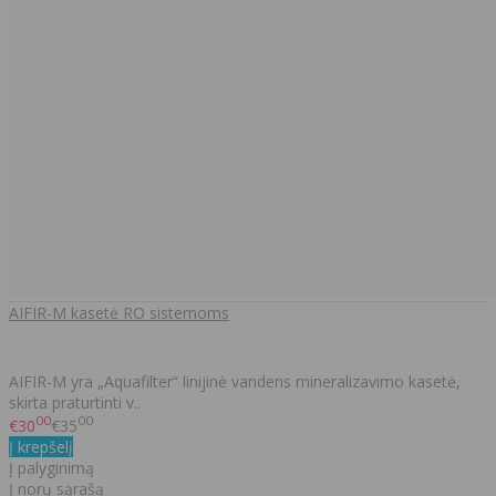
AIFIR-M kasetė RO sistemoms
AIFIR-M yra „Aquafilter“ linijinė vandens mineralizavimo kasetė,
skirta praturtinti v..
00
00
€30
€35
Į krepšelį
Į palyginimą
Į norų sąrašą