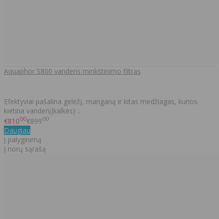
Aquaphor S800 vandens minkštinimo filtras
Efektyviai pašalina geležį, manganą ir kitas medžiagas, kurios
kietina vandenį(kalkės) ..
00
00
€810
€899
Daugiau
Į palyginimą
Į norų sąrašą