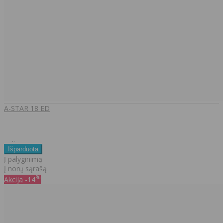
A-STAR 18 ED
..
Į palyginimą
Į norų sąrašą
%
Akcija
-14