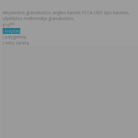
Aktyvuotos granuliuotos anglies kasetė FCCA UDF tipo kasetės,
užpildytos multimedija granuliuotos..
80
€10
Į krepšelį
Į palyginimą
Į norų sąrašą