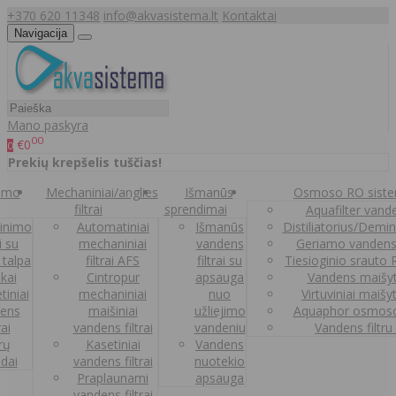
+370 620 11348
info@akvasistema.lt
Kontaktai
Navigacija
Mano paskyra
00
€0
0
Prekių krepšelis tuščias!
nimo
Mechaniniai/anglies
Išmanūs
Osmoso RO sist
filtrai
sprendimai
Aquafilter vanden
inimo
Automatiniai
Išmanūs
Distiliatorius/Demi
ai su
mechaniniai
vandens
Geriamo vandens
 talpa
filtrai AFS
filtrai su
Tiesioginio srauto
kai
Cintropur
apsauga
Vandens maišy
tiniai
mechaniniai
nuo
Virtuviniai maišy
ens
maišiniai
užliejimo
Aquaphor osmoso
rai
vandens filtrai
vandeniu
Vandens filtru
trų
Kasetiniai
Vandens
ldai
vandens filtrai
nuotekio
Praplaunami
apsauga
vandens filtrai