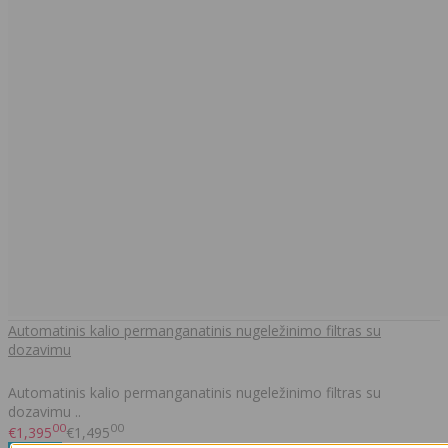
Automatinis kalio permanganatinis nugeležinimo filtras su
dozavimu
Automatinis kalio permanganatinis nugeležinimo filtras su
dozavimu ..
00
00
€1,395
€1,495