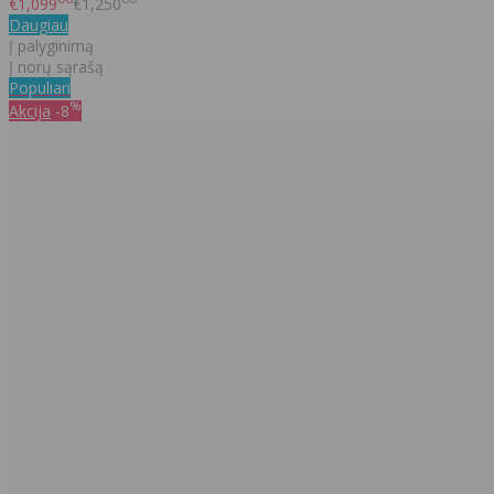
€1,099
€1,250
Daugiau
Į palyginimą
Į norų sąrašą
Populiari
%
Akcija
-8