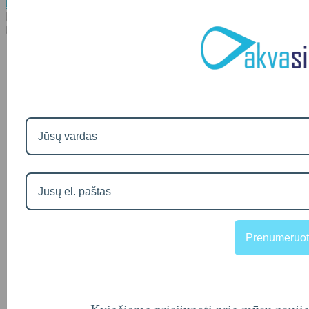
Daugiau
Į palyginimą
Į norų sąrašą
Prenumeruot