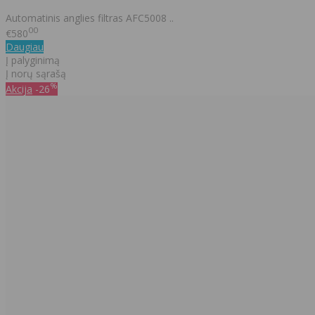
Automatinis anglies filtras AFC5008 ..
00
€580
Daugiau
Į palyginimą
Į norų sąrašą
%
Akcija
-26