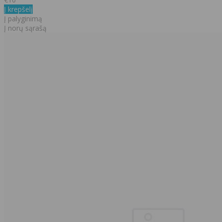
Į krepšelį
Į palyginimą
Į norų sąrašą