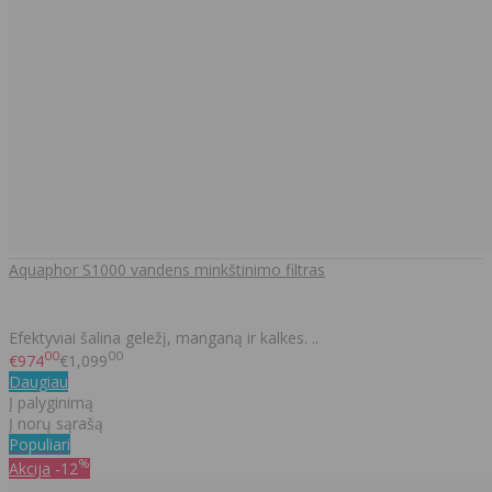
Aquaphor S1000 vandens minkštinimo filtras
Efektyviai šalina geležį, manganą ir kalkes. ..
00
00
€974
€1,099
Daugiau
Į palyginimą
Į norų sąrašą
Populiari
%
Akcija
-12