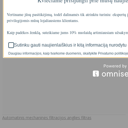
Kviečiame prisijungti prie mūsų nauji
Vertiname jūsų pasitikėjimą, todėl dalinamės tik atrinktu turiniu: ekspertų
privilegijomis mūsų lojaliausiems klientams.
Kaip padėkos ženklą, suteikiame jums 10% nuolaidą artimiausiam užsakym
Sutinku gauti naujienlaiškius ir kitą informaciją nurodytu 
Daugiau informacijos, kaip tvarkome duomenis, skaitykite Privatumo politikoje
Automatinis mechaninės filtracijos anglies filtras