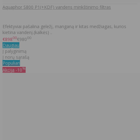
Aquaphor S800 P1(+KDF) vandens minkštinimo filtras
Efektyviai pašalina geležį, manganą ir kitas medžiagas, kurios
kietina vandenį.(kalkės) ..
00
00
€898
€980
Daugiau
Į palyginimą
Į norų sąrašą
Populiari
%
Akcija
-10