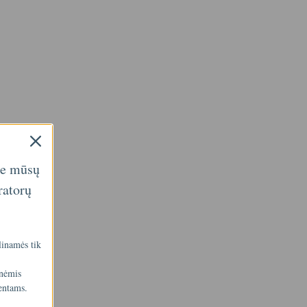
ie mūsų
ratorų
linamės tik
inėmis
entams.