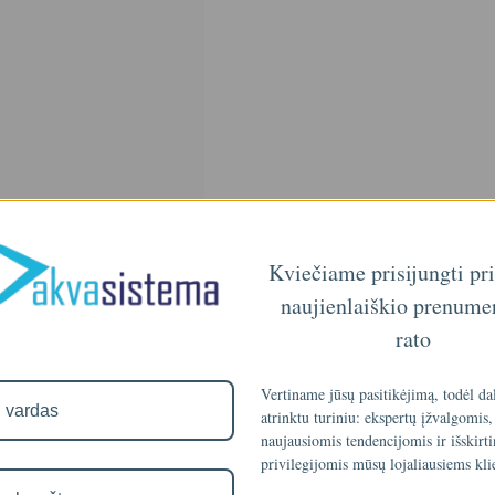
Kviečiame prisijungti pr
naujienlaiškio prenume
rato
Vertiname jūsų pasitikėjimą, todėl da
atrinktu turiniu: ekspertų įžvalgomis,
naujausiomis tendencijomis ir išskirt
privilegijomis mūsų lojaliausiems kli