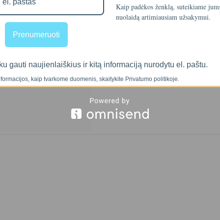
Kaip padėkos ženklą, suteikiame ju
nuolaidą artimiausiam užsakymui.
Prenumeruoti
ku gauti naujienlaiškius ir kitą informaciją nurodytu el. paštu.
formacijos, kaip tvarkome duomenis, skaitykite Privatumo politikoje.