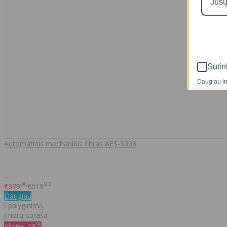
Sutin
Daugiau in
Automatinis mechaninis filtras AFS-5008
..
00
00
€379
€519
Daugiau
Į palyginimą
Į norų sąrašą
%
Akcija
-16