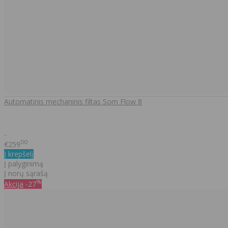
Automatinis mechaninis filtas Som Flow 8
..
00
€259
Į krepšelį
Į palyginimą
Į norų sąrašą
%
Akcija
-27