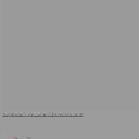
Automatinis mechaninis filtras AFS-5009
..
00
00