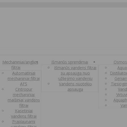
Mechaniniai/anglies
Išmanūs sprendimai
Osmos
filtrai
Išmanūs vandens filtrai
Aquaf
Automatiniai
su apsauga nuo
Distiliat
mechaniniai filtrai
užliejimo vandeniu
Geriam
AFS
Vandens nuotekio
Tiesiogi
Cintropur
apsauga
Vand
mechaniniai
Virtuv
maišiniai vandens
Aquaph
filtrai
Van
Kasetiniai
vandens filtrai
Praplaunami
vandens filtrai