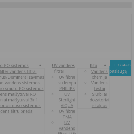
o RO sistemos
UV vandens
Kita
Užsakyti
filtrai
paslaugą
ilter vandens filtrai
Vandens
orius/Demineralizavimas
UV filtrai
chemija
o vandens sistemos
su lempa
Vandens
nio srauto RO sistemos
PHILIPS
testai
ens maišytuvai RO
UV
Siurbliai
iniai maišytuvai 3in1
Sterilight
dozatoriai
or osmoso sistemos
VIQUA
ir talpos
dens filtru priedai
UV filtrai
TMA
UV
vandens
filtrai LUX