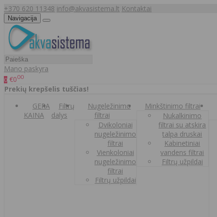
+370 620 11348
info@akvasistema.lt
Kontaktai
Navigacija
Mano paskyra
00
€0
0
Prekių krepšelis tuščias!
GERA
Filtrų
Nugeležinimo
Minkštinimo filtrai
KAINA
dalys
filtrai
Nukalkinimo
Dvikoloniai
filtrai su atskira
nugeležinimo
talpa druskai
filtrai
Kabinetiniai
Vienkoloniai
vandens filtrai
nugeležinimo
Filtrų užpildai
filtrai
Filtrų užpildai