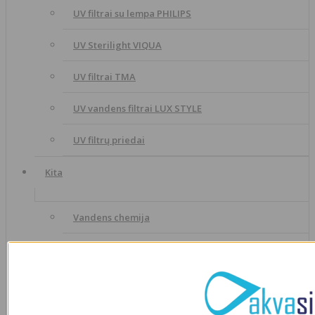
UV filtrai su lempa PHILIPS
UV Sterilight VIQUA
UV filtrai TMA
UV vandens filtrai LUX STYLE
UV filtrų priedai
Kita
Vandens chemija
Vandens testai
Siurbliai dozatoriai ir talpos