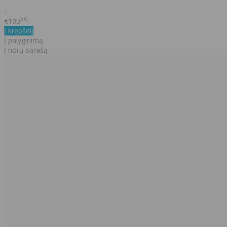
..
50
€103
Į krepšelį
Į palyginimą
Į norų sąrašą