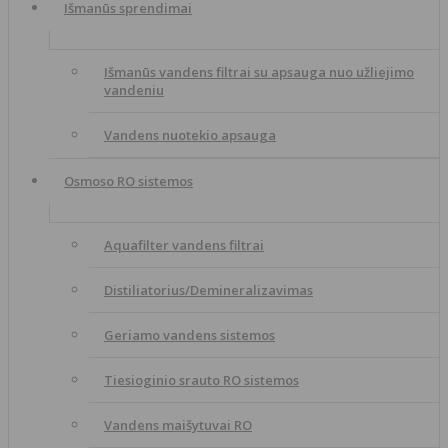
Išmanūs sprendimai
Išmanūs vandens filtrai su apsauga nuo užliejimo
vandeniu
Vandens nuotekio apsauga
Osmoso RO sistemos
Aquafilter vandens filtrai
Distiliatorius/Demineralizavimas
Geriamo vandens sistemos
Tiesioginio srauto RO sistemos
Vandens maišytuvai RO