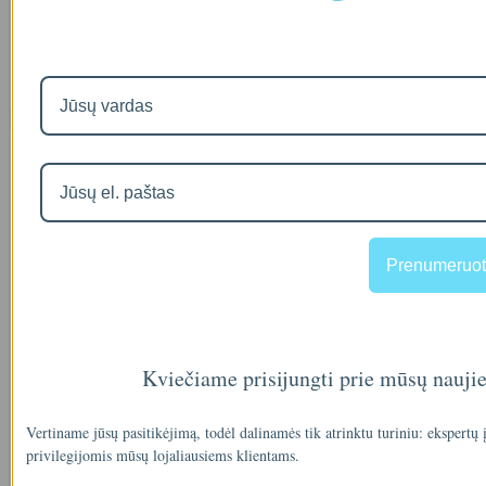
Dozavimo siurbliai
Dozavimo talpos
Naujausios prekės
Visos prekės
Filtro andėklas
Prenumeruot
00
€35
Kviečiame prisijungti prie mūsų nauji
A46-12
Vertiname jūsų pasitikėjimą, todėl dalinamės tik atrinktu turiniu: ekspertų
privilegijomis mūsų lojaliausiems klientams.
90
€2