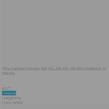
Filtrų maišeliai Cintropur NW 500, NW 650, NW 800 modeliams 10
mikronų
..
50
€31
Į krepšelį
Į palyginimą
Į norų sąrašą