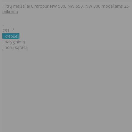
Filtrų maišeliai Cintropur NW 500, NW 650, NW 800 modeliams 25
mikronų
..
50
€31
Į krepšelį
Į palyginimą
Į norų sąrašą