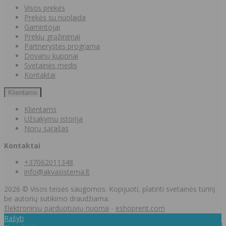
Visos prekės
Prekės su nuolaida
Gamintojai
Prekių grąžinimai
Partnerystės programa
Dovanų kuponai
Svetainės medis
Kontaktai
Klientams
Klientams
Užsakymų istorija
Norų sąrašas
Kontaktai
+37062011348
info@akvasistema.lt
2026 © Visos teisės saugomos. Kopijuoti, platinti svetainės turinį
be autorių sutikimo draudžiama.
Elektroninių parduotuvių nuoma
-
eshoprent.com
Rašyti