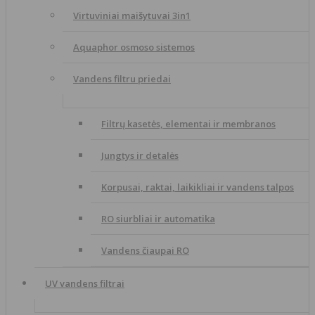
Virtuviniai maišytuvai 3in1
Aquaphor osmoso sistemos
Vandens filtru priedai
Filtrų kasetės, elementai ir membranos
Jungtys ir detalės
Korpusai, raktai, laikikliai ir vandens talpos
RO siurbliai ir automatika
Vandens čiaupai RO
UV vandens filtrai