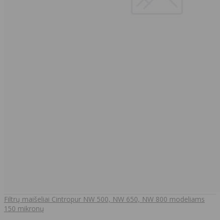
Filtrų maišeliai Cintropur NW 500, NW 650, NW 800 modeliams
150 mikronų