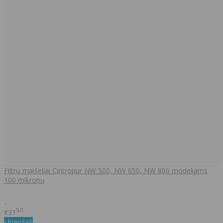
Filtrų maišeliai Cintropur NW 500, NW 650, NW 800 modeliams
100 mikronų
..
50
€31
Į krepšelį