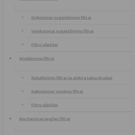
Dvikoloniai nugeležinimo filtrai
Vienkoloniai nugeležinimo filtrai
Filtrų užpildai
Minkštinimo filtrai
Nukalkinimo filtrai su atskira talpa druskai
Kabinetiniai vandens filtrai
Filtrų užpildai
Mechaniniai/anglies filtrai