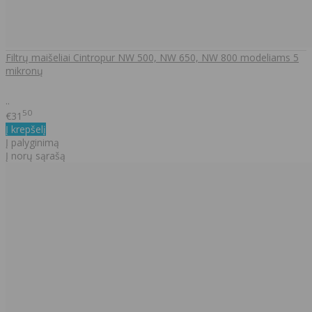
Filtrų maišeliai Cintropur NW 500, NW 650, NW 800 modeliams 5
mikronų
..
50
€31
Į krepšelį
Į palyginimą
Į norų sąrašą