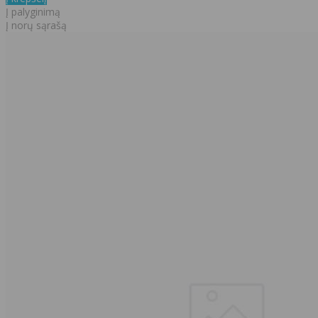
Į palyginimą
Į norų sąrašą