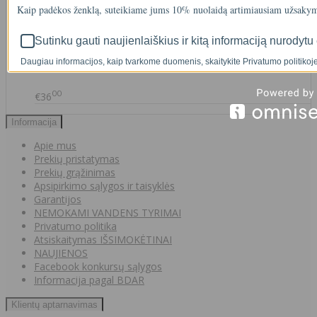
Kaip padėkos ženklą, suteikiame jums 10% nuolaidą artimiausiam užsakym
Sutinku gauti naujienlaiškius ir kitą informaciją nurodytu 
IŠMANAUS VANDENS NUOTĖKIO DETEKTORIAUS PRIEDAS
Daugiau informacijos, kaip tvarkome duomenis, skaitykite Privatumo politikoje
SOM GUARD
00
€36
Informacija
Apie mus
Prekių pristatymas
Prekių grąžinimas
Apsipirkimo sąlygos ir taisyklės
Garantijos
NEMOKAMI VANDENS TYRIMAI
Privatumo politika
Atsiskaitymas IŠSIMOKĖTINAI
NAUJIENOS
Facebook konkursų sąlygos
Informacija pagal BDAR
Klientų aptarnavimas