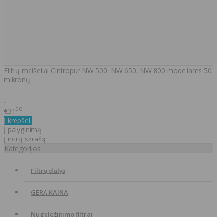
Filtrų maišeliai Cintropur NW 500, NW 650, NW 800 modeliams 50
mikronų
..
50
€31
Į krepšelį
Į palyginimą
Į norų sąrašą
Kategorijos
Filtrų dalys
GERA KAINA
Nugeležinimo filtrai