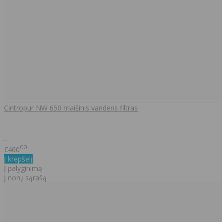
Cintropur NW 650 maišinis vandens filtras
..
00
€460
Į krepšelį
Į palyginimą
Į norų sąrašą