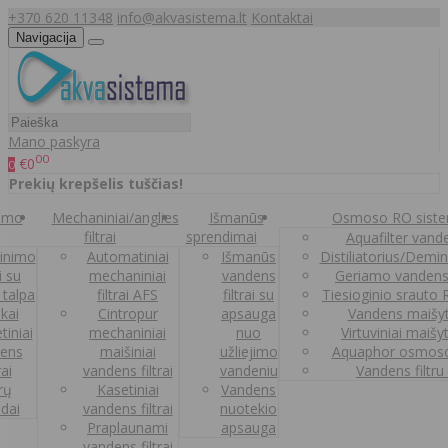
+370 620 11348
info@akvasistema.lt
Kontaktai
Navigacija
Mano paskyra
00
€0
0
Prekių krepšelis tuščias!
nimo
Mechaniniai/anglies
Išmanūs
Osmoso RO sist
filtrai
sprendimai
Aquafilter vanden
inimo
Automatiniai
Išmanūs
Distiliatorius/Demi
ai su
mechaniniai
vandens
Geriamo vandens
 talpa
filtrai AFS
filtrai su
Tiesioginio srauto
kai
Cintropur
apsauga
Vandens maišy
tiniai
mechaniniai
nuo
Virtuviniai maišy
ens
maišiniai
užliejimo
Aquaphor osmoso
rai
vandens filtrai
vandeniu
Vandens filtru
trų
Kasetiniai
Vandens
ldai
vandens filtrai
nuotekio
Praplaunami
apsauga
vandens filtrai