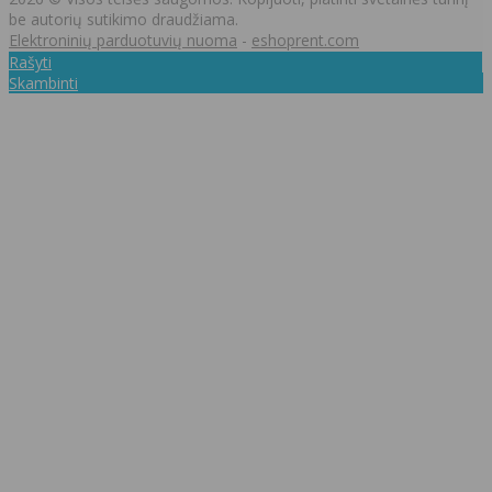
be autorių sutikimo draudžiama.
Elektroninių parduotuvių nuoma
-
eshoprent.com
Rašyti
Skambinti