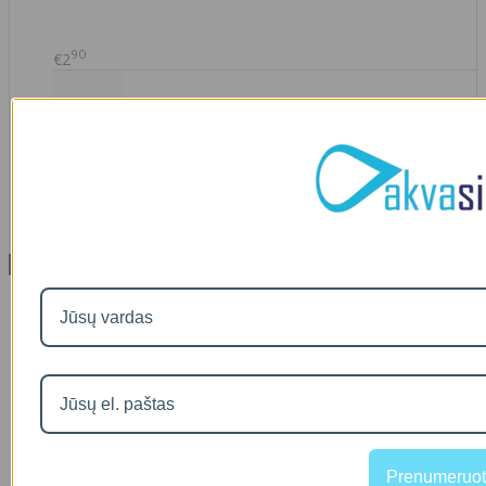
90
€2
IŠMANAUS VANDENS NUOTĖKIO DETEKTORIAUS PRIEDAS
SOM GUARD
00
€36
Informacija
Apie mus
Prekių pristatymas
Prekių grąžinimas
Apsipirkimo sąlygos ir taisyklės
Garantijos
NEMOKAMI VANDENS TYRIMAI
Privatumo politika
Atsiskaitymas IŠSIMOKĖTINAI
NAUJIENOS
Prenumeruot