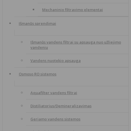
Mechaninio filtravimo elementai
Išmanūs sprendimai
Išmanūs vandens filtrai su apsauga nuo užliejimo
vandeniu
Vandens nuotekio apsauga
Osmoso RO sistemos
Aquafilter vandens filtrai
Distiliatorius/Demineralizavimas
Geriamo vandens sistemos