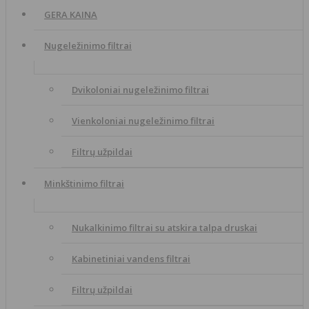
GERA KAINA
Nugeležinimo filtrai
Dvikoloniai nugeležinimo filtrai
Vienkoloniai nugeležinimo filtrai
Filtrų užpildai
Minkštinimo filtrai
Nukalkinimo filtrai su atskira talpa druskai
Kabinetiniai vandens filtrai
Filtrų užpildai