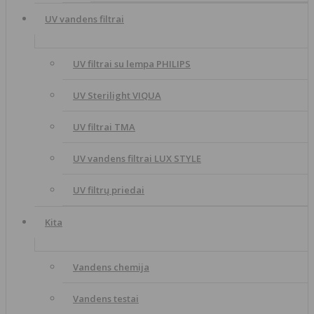
UV vandens filtrai
UV filtrai su lempa PHILIPS
UV Sterilight VIQUA
UV filtrai TMA
UV vandens filtrai LUX STYLE
UV filtrų priedai
Kita
Vandens chemija
Vandens testai