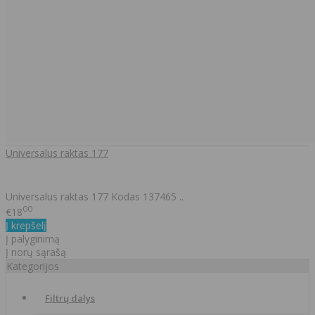
Universalus raktas 177
Universalus raktas 177 Kodas 137465 ..
00
€18
Į krepšelį
Į palyginimą
Į norų sąrašą
Kategorijos
Filtrų dalys