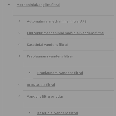
Mechaniniai/anglies filtrai
Automatiniai mechaniniai filtrai AFS
Cintropur mechaniniai maišiniai vandens filtrai
Kasetiniai vandens filtrai
Praplaunami vandens filtrai
Praplaunami vandens filtrai
BERNOULLI filtrai
Vandens filtrų priedai
Kasetiniai vandens filtrai