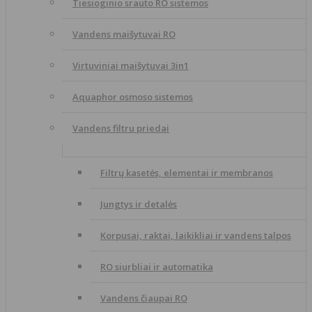
Tiesioginio srauto RO sistemos
Vandens maišytuvai RO
Virtuviniai maišytuvai 3in1
Aquaphor osmoso sistemos
Vandens filtru priedai
Filtrų kasetės, elementai ir membranos
Jungtys ir detalės
Korpusai, raktai, laikikliai ir vandens talpos
RO siurbliai ir automatika
Vandens čiaupai RO