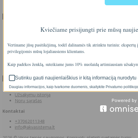
Facebook konkursų sąlygos
Informacija pagal BDAR
Klientų aptarnavimas
Visos prekės
Kviečiame prisijungti prie mūsų nauji
Prekės su nuolaida
Gamintojai
Prekių grąžinimai
Vertiname jūsų pasitikėjimą, todėl dalinamės tik atrinktu turiniu: ekspertų
Partnerystės programa
privilegijomis mūsų lojaliausiems klientams.
Dovanų kuponai
Svetainės medis
Kaip padėkos ženklą, suteikiame jums 10% nuolaidą artimiausiam užsakym
Kontaktai
Sutinku gauti naujienlaiškius ir kitą informaciją nurodytu 
Klientams
Daugiau informacijos, kaip tvarkome duomenis, skaitykite Privatumo politikoje
Klientams
Užsakymų istorija
Norų sąrašas
Kontaktai
+37062011348
info@akvasistema.lt
2026 © Visos teisės saugomos. Kopijuoti, platinti svetainės turinį