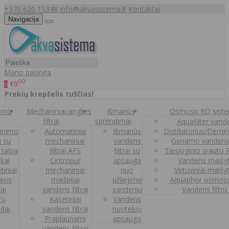
+370 620 11348
info@akvasistema.lt
Kontaktai
Navigacija
Mano paskyra
00
€0
0
Prekių krepšelis tuščias!
nimo
Mechaniniai/anglies
Išmanūs
Osmoso RO sist
filtrai
sprendimai
Aquafilter vanden
inimo
Automatiniai
Išmanūs
Distiliatorius/Demi
ai su
mechaniniai
vandens
Geriamo vandens
 talpa
filtrai AFS
filtrai su
Tiesioginio srauto
kai
Cintropur
apsauga
Vandens maišy
tiniai
mechaniniai
nuo
Virtuviniai maišy
ens
maišiniai
užliejimo
Aquaphor osmoso
rai
vandens filtrai
vandeniu
Vandens filtru
trų
Kasetiniai
Vandens
ldai
vandens filtrai
nuotekio
Praplaunami
apsauga
vandens filtrai