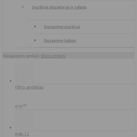
Siurbliai dozatoriai ir talpos
Dozavimo siurbliai
Dozavimo talpos
Naujausios prekės
Visos prekės
Filtro andėklas
00
€35
A46-12