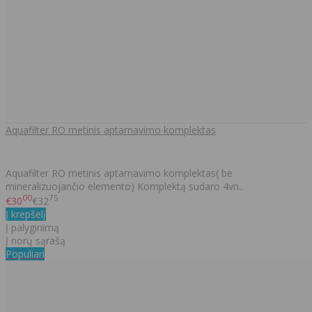
Aquafilter RO metinis aptarnavimo komplektas
Aquafilter RO metinis aptarnavimo komplektas( be
mineralizuojančio elemento) Komplektą sudaro 4vn..
00
75
€30
€32
Į krepšelį
Į palyginimą
Į norų sąrašą
Populiari