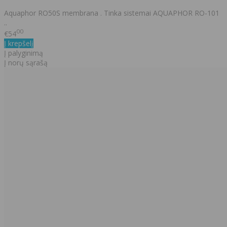
Aquaphor RO50S membrana . Tinka sistemai AQUAPHOR RO-101
..
00
€54
Į krepšelį
Į palyginimą
Į norų sąrašą