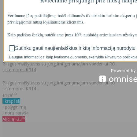
Kviečiame prisijungti prie mūsų nauji
Vertiname jūsų pasitikėjimą, todėl dalinamės tik atrinktu turiniu: ekspertų
privilegijomis mūsų lojaliausiems klientams.
Kaip padėkos ženklą, suteikiame jums 10% nuolaidą artimiausiam užsakym
Sutinku gauti naujienlaiškius ir kitą informaciją nurodytu 
Daugiau informacijos, kaip tvarkome duomenis, skaitykite Privatumo politikoje
Blizgus maišytuvas su jungtimi geriamajam vandeniui RO
sistemoms KR14
Blizgus maišytuvas su jungtimi geriamajam vandeniui RO
sistemoms KR14 ..
00
€129
Į krepšelį
Į palyginimą
Į norų sąrašą
%
Akcija
-33