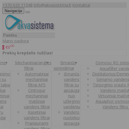
+370 620 11348
info@akvasistema.lt
Kontaktai
Navigacija
Mano paskyra
00
€0
0
Prekių krepšelis tuščias!
nimo
Mechaniniai/anglies
Išmanūs
Osmoso RO sist
filtrai
sprendimai
Aquafilter vanden
inimo
Automatiniai
Išmanūs
Distiliatorius/Demi
ai su
mechaniniai
vandens
Geriamo vandens
 talpa
filtrai AFS
filtrai su
Tiesioginio srauto
kai
Cintropur
apsauga
Vandens maišy
tiniai
mechaniniai
nuo
Virtuviniai maišy
ens
maišiniai
užliejimo
Aquaphor osmoso
rai
vandens filtrai
vandeniu
Vandens filtru
trų
Kasetiniai
Vandens
ldai
vandens filtrai
nuotekio
Praplaunami
apsauga
vandens filtrai