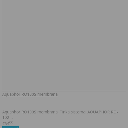
Aquaphor RO100S membrana
Aquaphor RO100S membrana. Tinka sistemai AQUAPHOR RO-
102 ..
00
€64