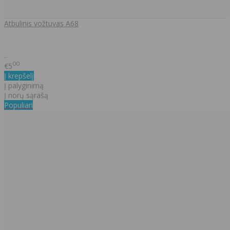
Atbulinis vožtuvas A68
..
00
€5
Į krepšelį
Į palyginimą
Į norų sąrašą
Populiari