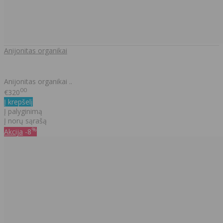
Anijonitas organikai
Anijonitas organikai ..
00
€320
Į krepšelį
Į palyginimą
Į norų sąrašą
%
Akcija
-8