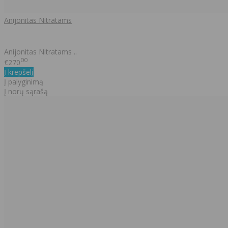
Anijonitas Nitratams
Anijonitas Nitratams ..
00
€270
Į krepšelį
Į palyginimą
Į norų sąrašą