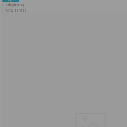
Į palyginimą
Į norų sąrašą