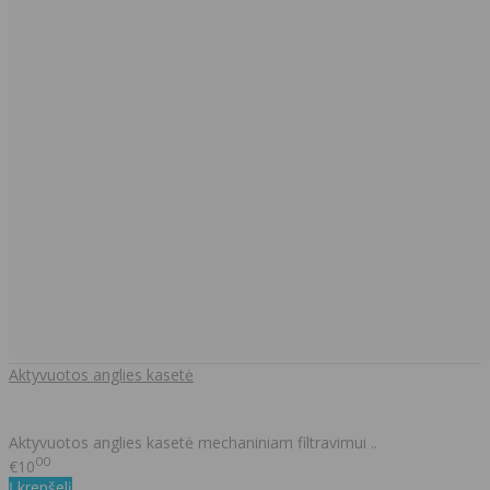
Aktyvuotos anglies kasetė
Aktyvuotos anglies kasetė mechaniniam filtravimui ..
00
€10
Į krepšelį