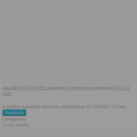
Aquafilter RO SPURES pakaitinis 4 elementų komplektas ROS 12
mėn
Aquafilter pakaitinis elementų komplektas RO SPURES 12 mėn ..
Į palyginimą
Į norų sąrašą