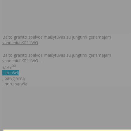
Balto granito spalvos maišytuvas su jungtimi geriamajam
vandeniui KR11WG
Balto granito spalvos maišytuvas su jungtimi geriamajam
vandeniui KR11WG ..
00
€149
Į krepšelį
Į palyginimą
Į norų sąrašą