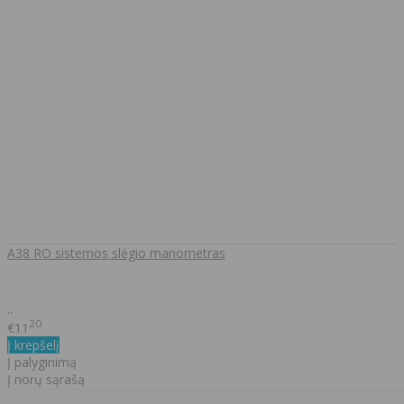
A38 RO sistemos slėgio manometras
..
20
€11
Į krepšelį
Į palyginimą
Į norų sąrašą