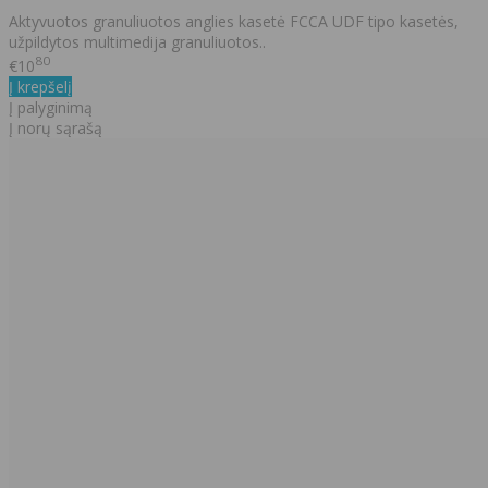
Aktyvuotos granuliuotos anglies kasetė FCCA UDF tipo kasetės,
užpildytos multimedija granuliuotos..
80
€10
Į krepšelį
Į palyginimą
Į norų sąrašą