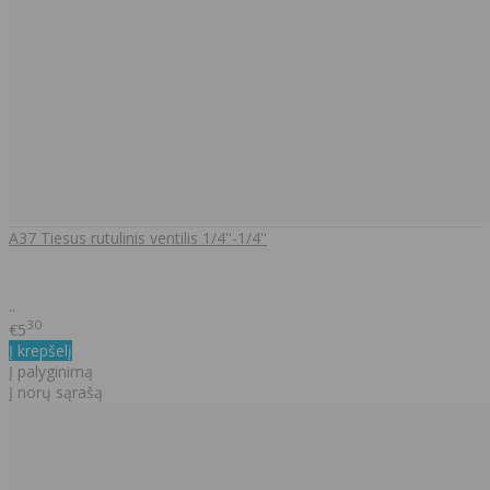
A37 Tiesus rutulinis ventilis 1/4''-1/4''
..
30
€5
Į krepšelį
Į palyginimą
Į norų sąrašą