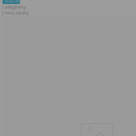
Į krepšelį
Į palyginimą
Į norų sąrašą