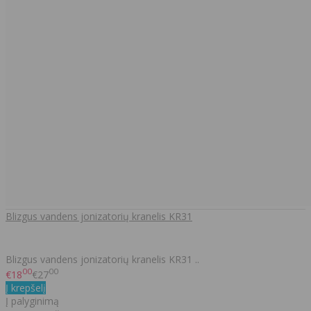
Blizgus vandens jonizatorių kranelis KR31
Blizgus vandens jonizatorių kranelis KR31 ..
00
00
€18
€27
Į krepšelį
Į palyginimą