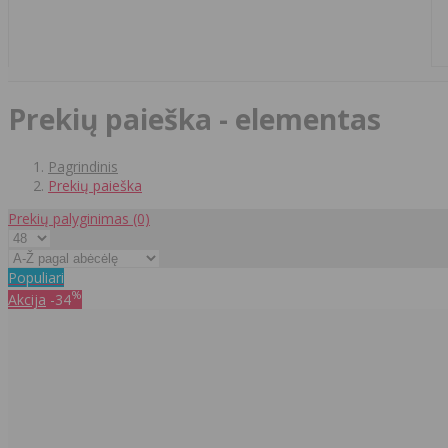
Prekių paieška - elementas
Pagrindinis
Prekių paieška
Prekių palyginimas
(0)
Populiari
%
Akcija
-34