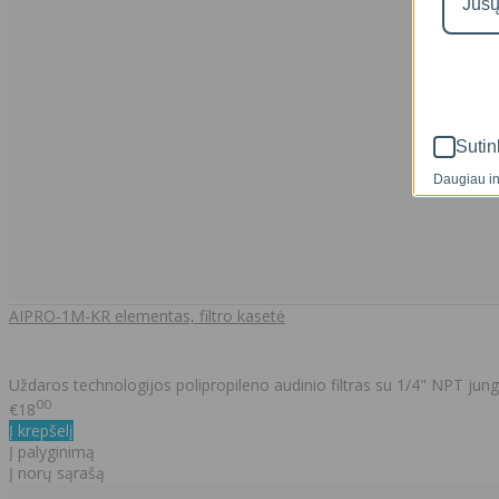
Sutin
Daugiau in
AIPRO-1M-KR elementas, filtro kasetė
Uždaros technologijos polipropileno audinio filtras su 1/4" NPT jungti
00
€18
Į krepšelį
Į palyginimą
Į norų sąrašą