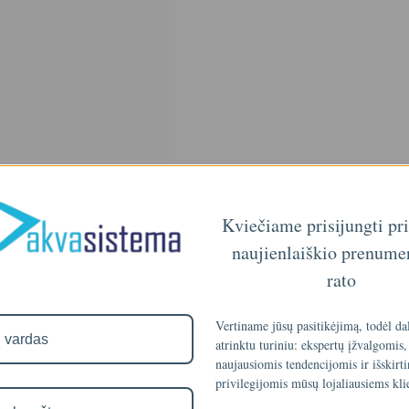
Kviečiame prisijungti pr
naujienlaiškio prenume
rato
Vertiname jūsų pasitikėjimą, todėl da
atrinktu turiniu: ekspertų įžvalgomis,
naujausiomis tendencijomis ir išskirt
privilegijomis mūsų lojaliausiems kli