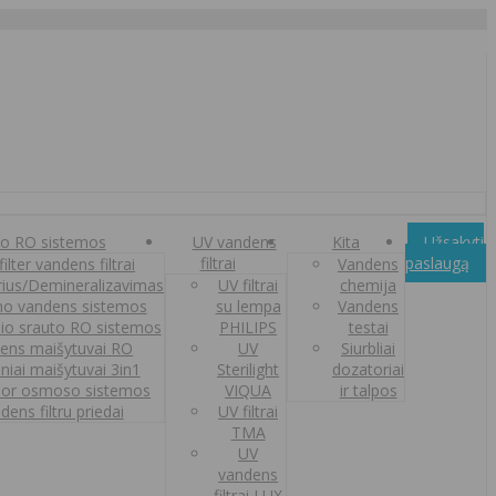
o RO sistemos
UV vandens
Kita
Užsakyti
filtrai
paslaugą
ilter vandens filtrai
Vandens
orius/Demineralizavimas
UV filtrai
chemija
o vandens sistemos
su lempa
Vandens
nio srauto RO sistemos
PHILIPS
testai
ens maišytuvai RO
UV
Siurbliai
iniai maišytuvai 3in1
Sterilight
dozatoriai
or osmoso sistemos
VIQUA
ir talpos
dens filtru priedai
UV filtrai
TMA
UV
vandens
filtrai LUX