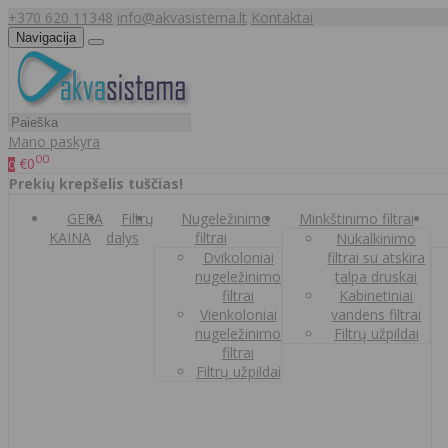
+370 620 11348
info@akvasistema.lt
Kontaktai
Navigacija
Mano paskyra
00
€0
0
Prekių krepšelis tuščias!
GERA
Filtrų
Nugeležinimo
Minkštinimo filtrai
KAINA
dalys
filtrai
Nukalkinimo
Dvikoloniai
filtrai su atskira
nugeležinimo
talpa druskai
filtrai
Kabinetiniai
Vienkoloniai
vandens filtrai
nugeležinimo
Filtrų užpildai
filtrai
Filtrų užpildai