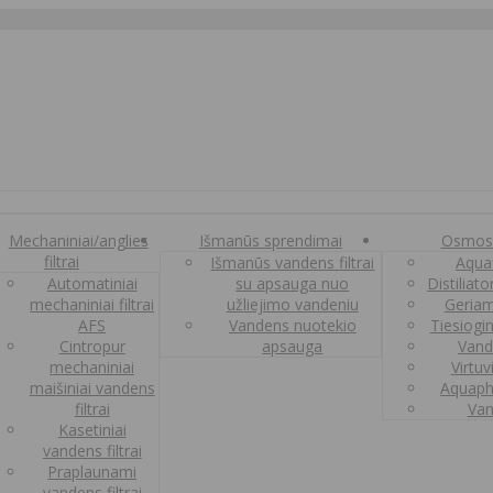
Mechaniniai/anglies
Išmanūs sprendimai
Osmos
filtrai
Išmanūs vandens filtrai
Aquaf
Automatiniai
su apsauga nuo
Distiliat
mechaniniai filtrai
užliejimo vandeniu
Geriam
AFS
Vandens nuotekio
Tiesiogi
Cintropur
apsauga
Vand
mechaniniai
Virtuv
maišiniai vandens
Aquaph
filtrai
Van
Kasetiniai
vandens filtrai
Praplaunami
vandens filtrai