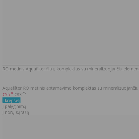
RO metinis Aquafilter filtrų komplektas su mineralizuojančiu elemen
Aquafilter RO metinis aptarnavimo komplektas su mineralizuojančiu 
30
25
€55
€83
Į krepšelį
Į palyginimą
Į norų sąrašą