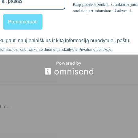
Kaip padėkos ženklą, suteikiame ju
nuolaidą artimiausiam užsakymui.
Prenumeruoti
ku gauti naujienlaiškius ir kitą informaciją nurodytu el. paštu.
formacijos, kaip tvarkome duomenis, skaitykite Privatumo politikoje.
mi. ..