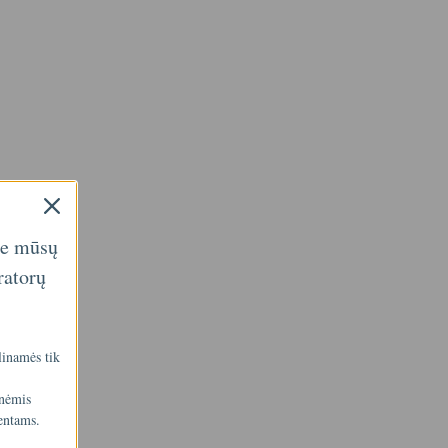
ie mūsų
ratorų
linamės tik
inėmis
entams.