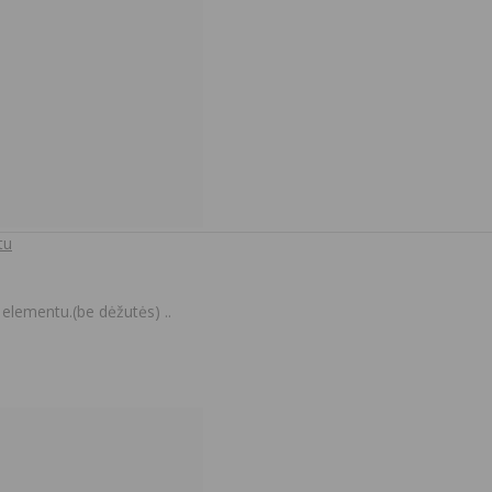
tu
elementu.(be dėžutės) ..