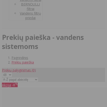
BERNOULLI
filtrai
Vandens filtrų
priedai
Prekių paieška - vandens
sistemoms
Pagrindinis
Prekių paieška
Prekių palyginimas
(0)
%
Akcija
-8