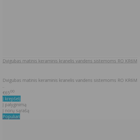
Dvigubas matinis keraminis kranelis vandens sistemoms RO KR6M
Dvigubas matinis keraminis kranelis vandens sistemoms RO KR6M
..
00
€65
Į krepšelį
Į palyginimą
Į norų sąrašą
Populiari