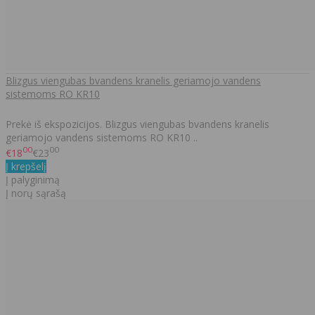
Blizgus viengubas bvandens kranelis geriamojo vandens
sistemoms RO KR10
Prekė iš ekspozicijos. Blizgus viengubas bvandens kranelis
geriamojo vandens sistemoms RO KR10 ..
00
00
€18
€23
Į krepšelį
Į palyginimą
Į norų sąrašą