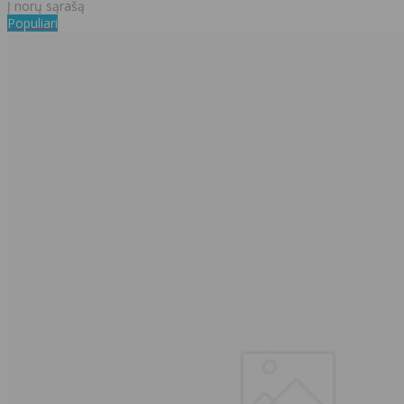
Į norų sąrašą
Populiari