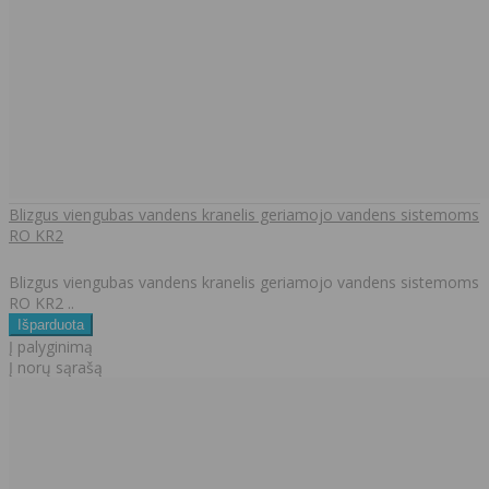
Blizgus viengubas vandens kranelis geriamojo vandens sistemoms
RO KR2
Blizgus viengubas vandens kranelis geriamojo vandens sistemoms
RO KR2 ..
Į palyginimą
Į norų sąrašą