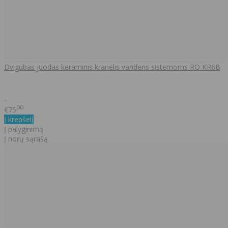
Dvigubas juodas keraminis kranelis vandens sistemoms RO KR6B
..
00
€75
Į krepšelį
Į palyginimą
Į norų sąrašą