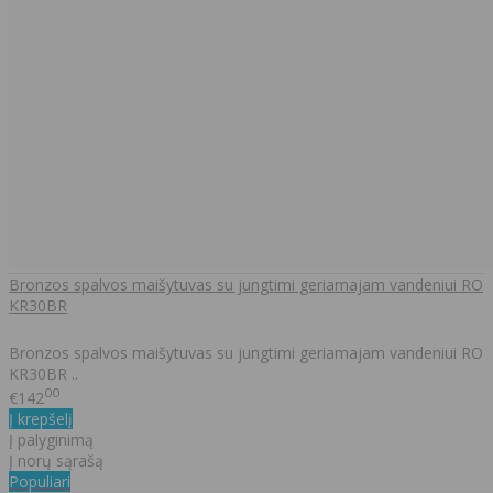
Bronzos spalvos maišytuvas su jungtimi geriamajam vandeniui RO
KR30BR
Bronzos spalvos maišytuvas su jungtimi geriamajam vandeniui RO
KR30BR ..
00
€142
Į krepšelį
Į palyginimą
Į norų sąrašą
Populiari