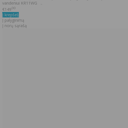
vandeniui KR11WG ..
00
€149
Į krepšelį
Į palyginimą
Į norų sąrašą