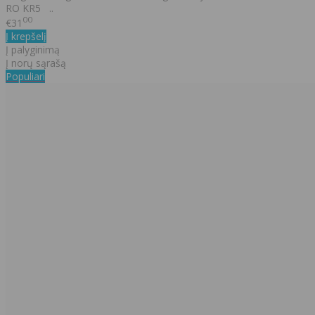
RO KR5 ..
00
€31
Į krepšelį
Į palyginimą
Į norų sąrašą
Populiari