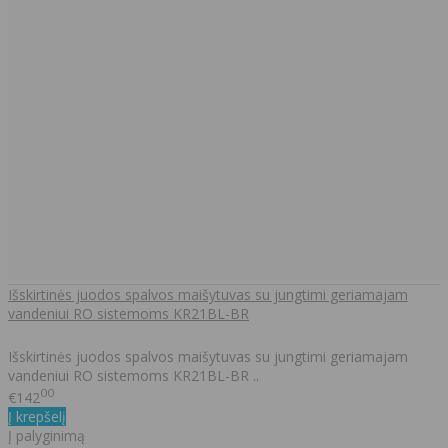
Išskirtinės juodos spalvos maišytuvas su jungtimi geriamajam
vandeniui RO sistemoms KR21BL-BR
Išskirtinės juodos spalvos maišytuvas su jungtimi geriamajam
vandeniui RO sistemoms KR21BL-BR ..
00
€142
Į krepšelį
Į palyginimą