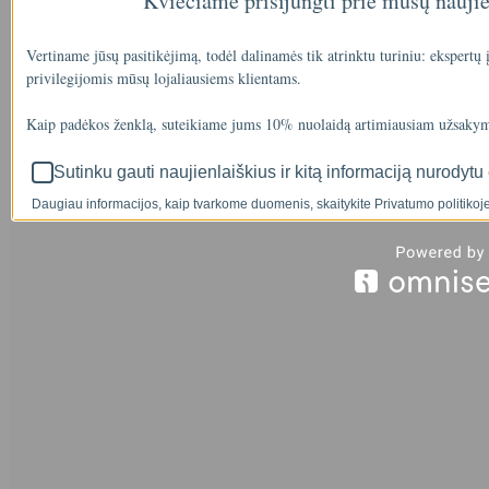
Kviečiame prisijungti prie mūsų nauji
Vertiname jūsų pasitikėjimą, todėl dalinamės tik atrinktu turiniu: ekspertų
privilegijomis mūsų lojaliausiems klientams.
Kaip padėkos ženklą, suteikiame jums 10% nuolaidą artimiausiam užsakym
Sutinku gauti naujienlaiškius ir kitą informaciją nurodytu 
Daugiau informacijos, kaip tvarkome duomenis, skaitykite Privatumo politikoje