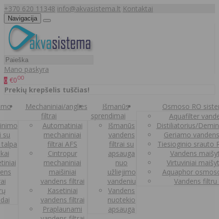
+370 620 11348
info@akvasistema.lt
Kontaktai
Navigacija
Mano paskyra
00
€0
0
Prekių krepšelis tuščias!
nimo
Mechaniniai/anglies
Išmanūs
Osmoso RO sist
filtrai
sprendimai
Aquafilter vanden
inimo
Automatiniai
Išmanūs
Distiliatorius/Demi
ai su
mechaniniai
vandens
Geriamo vandens
 talpa
filtrai AFS
filtrai su
Tiesioginio srauto
kai
Cintropur
apsauga
Vandens maišy
tiniai
mechaniniai
nuo
Virtuviniai maišy
ens
maišiniai
užliejimo
Aquaphor osmoso
rai
vandens filtrai
vandeniu
Vandens filtru
trų
Kasetiniai
Vandens
ldai
vandens filtrai
nuotekio
Praplaunami
apsauga
vandens filtrai