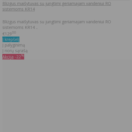
Blizgus maišytuvas su jungtimi geriamajam vandeniui RO
sistemoms KR14
Blizgus maišytuvas su jungtimi geriamajam vandeniui RO
sistemoms KR14 ..
00
€129
Į krepšelį
Į palyginimą
Į norų sąrašą
%
Akcija
-22