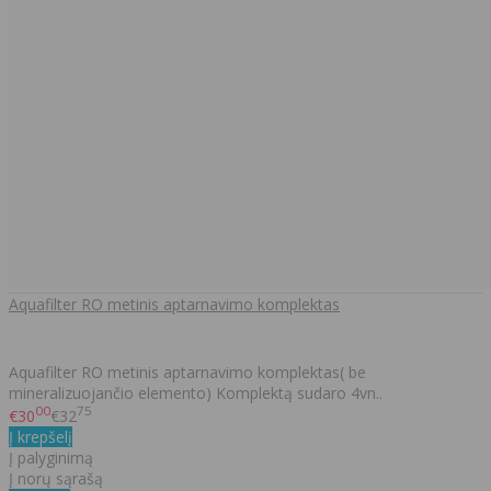
Aquafilter RO metinis aptarnavimo komplektas
Aquafilter RO metinis aptarnavimo komplektas( be
mineralizuojančio elemento) Komplektą sudaro 4vn..
00
75
€30
€32
Į krepšelį
Į palyginimą
Į norų sąrašą