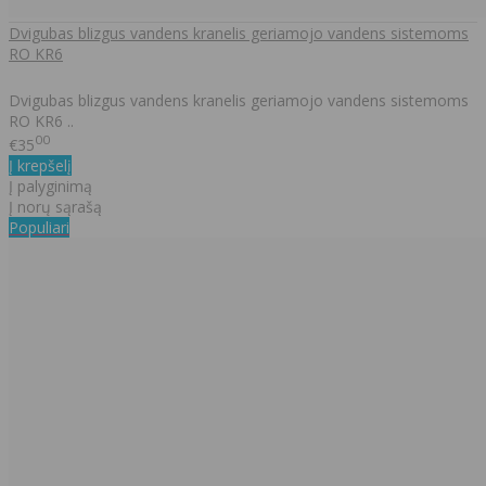
Dvigubas blizgus vandens kranelis geriamojo vandens sistemoms
RO KR6
Dvigubas blizgus vandens kranelis geriamojo vandens sistemoms
RO KR6 ..
00
€35
Į krepšelį
Į palyginimą
Į norų sąrašą
Populiari