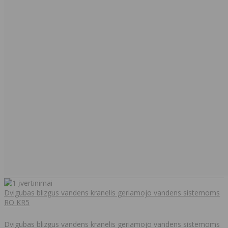
Dvigubas blizgus vandens kranelis geriamojo vandens sistemoms
RO KR5
Dvigubas blizgus vandens kranelis geriamojo vandens sistemoms