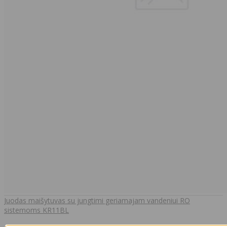
Juodas maišytuvas su jungtimi geriamajam vandeniui RO
sistemoms KR11BL