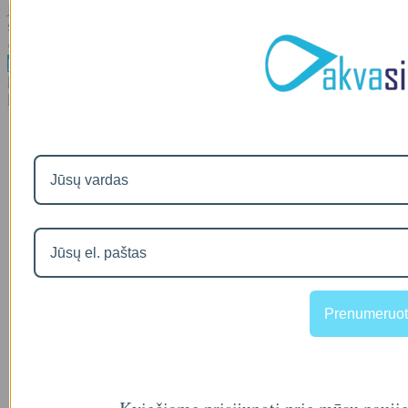
Juodas maišytuvas su jungtimi geriamajam vandeniui RO
sistemoms KR11BL ..
00
€149
Į krepšelį
Į palyginimą
Į norų sąrašą
Prenumeruot