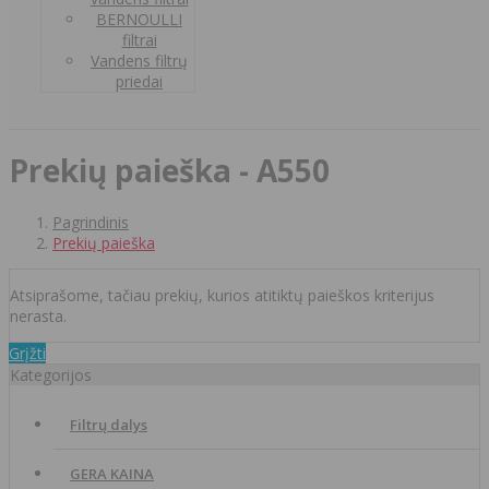
BERNOULLI
filtrai
Vandens filtrų
priedai
Prekių paieška - A550
Pagrindinis
Prekių paieška
Atsiprašome, tačiau prekių, kurios atitiktų paieškos kriterijus
nerasta.
Grįžti
Kategorijos
Filtrų dalys
GERA KAINA