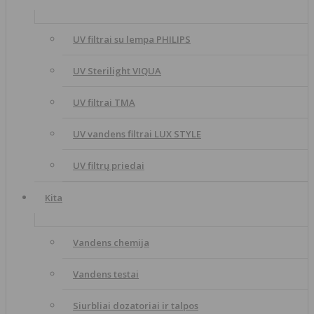
UV filtrai su lempa PHILIPS
UV Sterilight VIQUA
UV filtrai TMA
UV vandens filtrai LUX STYLE
UV filtrų priedai
Kita
Vandens chemija
Vandens testai
Siurbliai dozatoriai ir talpos