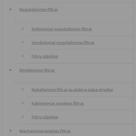
Nugeležinimo filtrai
Dvikoloniai nugeležinimo filtrai
Vienkoloniai nugeležinimo filtrai
Filtrų užpildai
Minkštinimo filtrai
Nukalkinimo filtrai su atskira talpa druskai
Kabinetiniai vandens filtrai
Filtrų užpildai
Mechaniniai/anglies filtrai