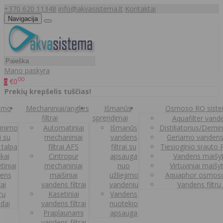
+370 620 11348
info@akvasistema.lt
Kontaktai
Navigacija
Mano paskyra
00
€0
0
Prekių krepšelis tuščias!
nimo
Mechaniniai/anglies
Išmanūs
Osmoso RO sist
filtrai
sprendimai
Aquafilter vanden
inimo
Automatiniai
Išmanūs
Distiliatorius/Demi
ai su
mechaniniai
vandens
Geriamo vandens
 talpa
filtrai AFS
filtrai su
Tiesioginio srauto
kai
Cintropur
apsauga
Vandens maišy
tiniai
mechaniniai
nuo
Virtuviniai maišy
ens
maišiniai
užliejimo
Aquaphor osmoso
rai
vandens filtrai
vandeniu
Vandens filtru
trų
Kasetiniai
Vandens
ldai
vandens filtrai
nuotekio
Praplaunami
apsauga
vandens filtrai