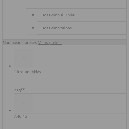
Dozavimo siurbliai
Dozavimo talpos
Naujausios prekės
Visos prekės
Filtro andėklas
00
€35
A46-12