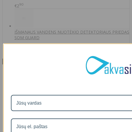
90
€2
IŠMANAUS VANDENS NUOTĖKIO DETEKTORIAUS PRIEDAS
SOM GUARD
00
€36
Informacija
Apie mus
Prekių pristatymas
Prekių grąžinimas
Apsipirkimo sąlygos ir taisyklės
Garantijos
NEMOKAMI VANDENS TYRIMAI
Privatumo politika
Atsiskaitymas IŠSIMOKĖTINAI
NAUJIENOS
Facebook konkursų sąlygos
Informacija pagal BDAR