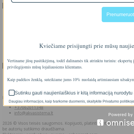
Klientų aptarnavimas
Prenumeruot
Visos prekės
Prekės su nuolaida
Gamintojai
Prekių grąžinimai
Partnerystės programa
Dovanų kuponai
Kviečiame prisijungti prie mūsų nauji
Svetainės medis
Kontaktai
Vertiname jūsų pasitikėjimą, todėl dalinamės tik atrinktu turiniu: ekspertų
Klientams
privilegijomis mūsų lojaliausiems klientams.
Klientams
Kaip padėkos ženklą, suteikiame jums 10% nuolaidą artimiausiam užsakym
Užsakymų istorija
Norų sąrašas
Sutinku gauti naujienlaiškius ir kitą informaciją nurodytu 
Kontaktai
Daugiau informacijos, kaip tvarkome duomenis, skaitykite Privatumo politikoje
+37062011348
info@akvasistema.lt
2026 © Visos teisės saugomos. Kopijuoti, platinti svetainės turinį
be autorių sutikimo draudžiama.