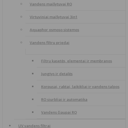
Vandens maišytuvai RO
Virtuviniai maišytuvai 3in1
Aquaphor osmoso sistemos
Vandens filtru priedai
Filtrų kasetės, elementai ir membranos
Jungtys ir detalės
Korpusai, raktai, laikikliai ir vandens talpos
RO siurbliai ir automatika
Vandens čiaupai RO
UV vandens filtrai