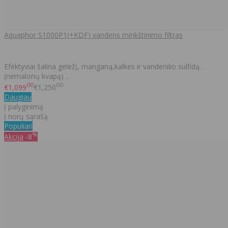
Aquaphor S1000P1(+KDF) vandens minkštinimo filtras
Efektyviai šalina geležį, manganą,kalkes ir vandenilio sulfidą.
(nemalonų kvapą) ..
00
00
€1,099
€1,250
Daugiau
Į palyginimą
Į norų sąrašą
Populiari
%
Akcija
-8