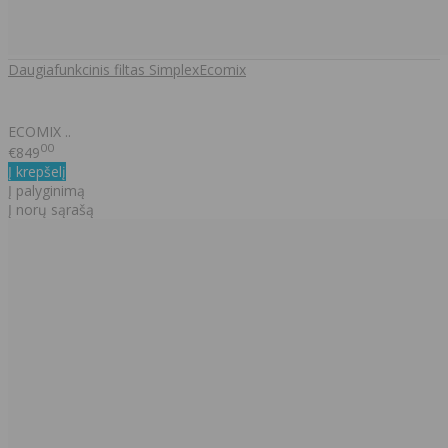
Daugiafunkcinis filtas SimplexEcomix
ECOMIX ..
00
€849
Į krepšelį
Į palyginimą
Į norų sąrašą