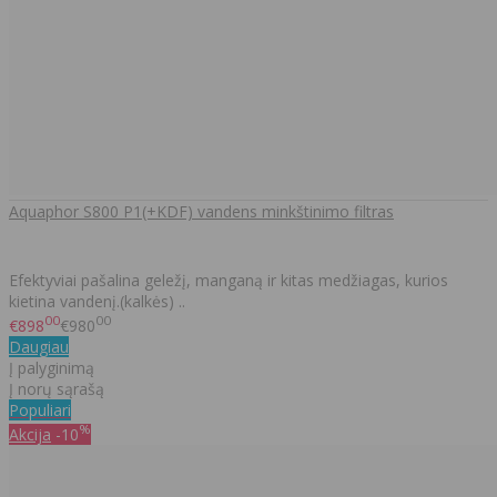
Aquaphor S800 P1(+KDF) vandens minkštinimo filtras
Efektyviai pašalina geležį, manganą ir kitas medžiagas, kurios
kietina vandenį.(kalkės) ..
00
00
€898
€980
Daugiau
Į palyginimą
Į norų sąrašą
Populiari
%
Akcija
-10