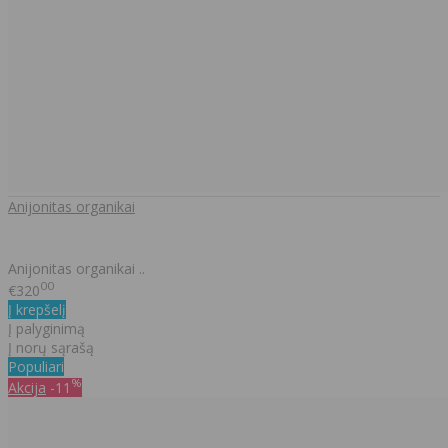
Anijonitas organikai
Anijonitas organikai ..
00
€320
Į krepšelį
Į palyginimą
Į norų sąrašą
Populiari
%
Akcija
-11