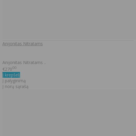
Anijonitas Nitratams
Anijonitas Nitratams ..
00
€270
Į krepšelį
Į palyginimą
Į norų sąrašą