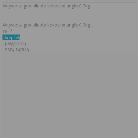
Aktyvuota granuliuota kokosinė anglis 0,3kg
Aktyvuota granuliuota kokosinė anglis 0,3kg ..
50
€6
Į krepšelį
Į palyginimą
Į norų sąrašą