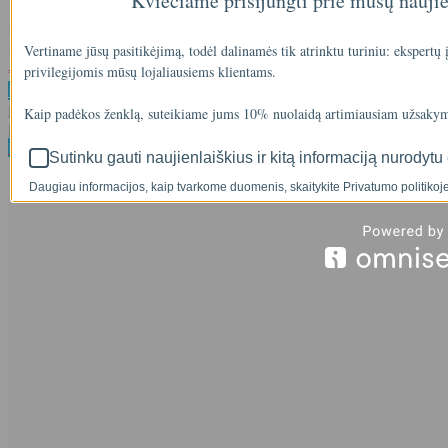
Kviečiame prisijungti prie mūsų nauji
Prekė iš ekspozicijos,kuri yra Klaipėdos padalinyje. Garantija 6mėn.
Maksimalus dienų tar..
Vertiname jūsų pasitikėjimą, todėl dalinamės tik atrinktu turiniu: ekspertų
00
00
privilegijomis mūsų lojaliausiems klientams.
€750
€1,090
Klauskite
Į palyginimą
Kaip padėkos ženklą, suteikiame jums 10% nuolaidą artimiausiam užsakym
Į norų sąrašą
Populiari
Sutinku gauti naujienlaiškius ir kitą informaciją nurodytu 
Daugiau informacijos, kaip tvarkome duomenis, skaitykite Privatumo politikoje