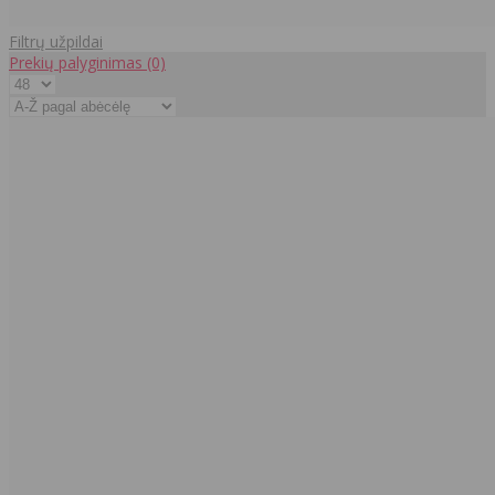
Filtrų užpildai
Prekių palyginimas
(0)