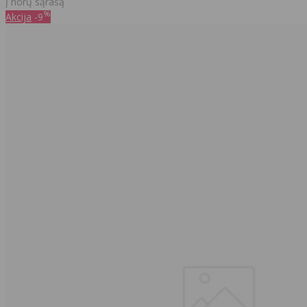
Į norų sąrašą
%
Akcija
-9