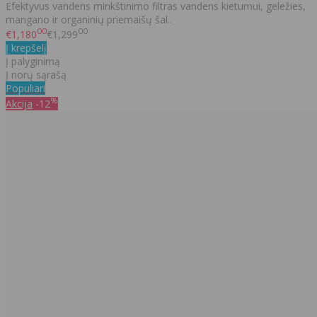
Efektyvus vandens minkštinimo filtras vandens kietumui, geležies,
mangano ir organinių priemaišų šal..
00
00
€1,180
€1,299
Į krepšelį
Į palyginimą
Į norų sąrašą
Populiari
%
Akcija
-12