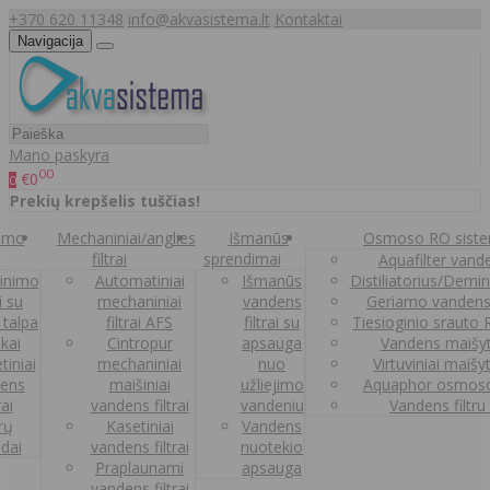
+370 620 11348
info@akvasistema.lt
Kontaktai
Navigacija
Mano paskyra
00
€0
0
Prekių krepšelis tuščias!
nimo
Mechaniniai/anglies
Išmanūs
Osmoso RO sist
filtrai
sprendimai
Aquafilter vanden
inimo
Automatiniai
Išmanūs
Distiliatorius/Demi
ai su
mechaniniai
vandens
Geriamo vandens
 talpa
filtrai AFS
filtrai su
Tiesioginio srauto
kai
Cintropur
apsauga
Vandens maišy
tiniai
mechaniniai
nuo
Virtuviniai maišy
ens
maišiniai
užliejimo
Aquaphor osmoso
rai
vandens filtrai
vandeniu
Vandens filtru
trų
Kasetiniai
Vandens
ldai
vandens filtrai
nuotekio
Praplaunami
apsauga
vandens filtrai