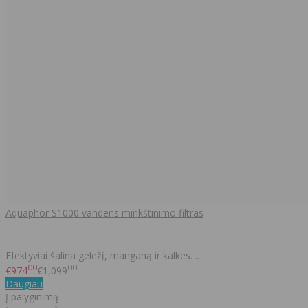
Aquaphor S1000 vandens minkštinimo filtras
Efektyviai šalina geležį, manganą ir kalkes. ..
00
00
€974
€1,099
Daugiau
Į palyginimą