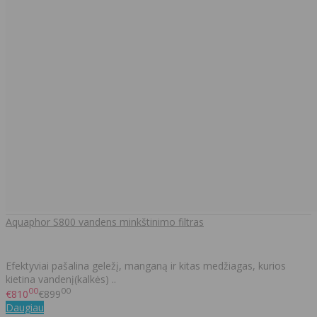
Aquaphor S800 vandens minkštinimo filtras
Efektyviai pašalina geležį, manganą ir kitas medžiagas, kurios
kietina vandenį(kalkės) ..
00
00
€810
€899
Daugiau