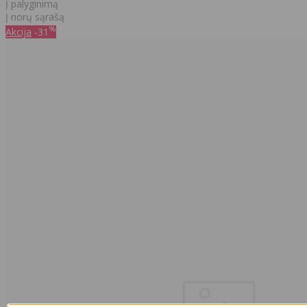
Į palyginimą
Į norų sąrašą
%
Akcija
-31