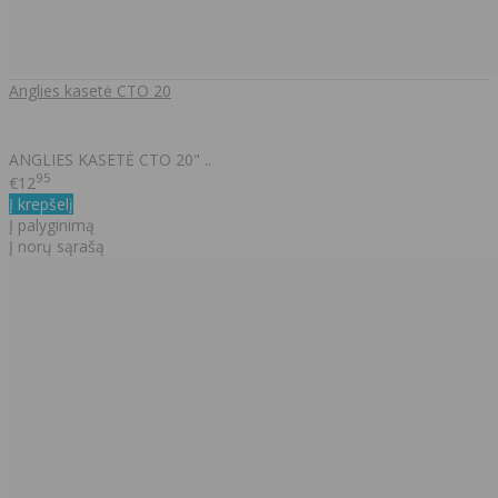
Anglies kasetė CTO 20
ANGLIES KASETĖ CTO 20" ..
95
€12
Į krepšelį
Į palyginimą
Į norų sąrašą