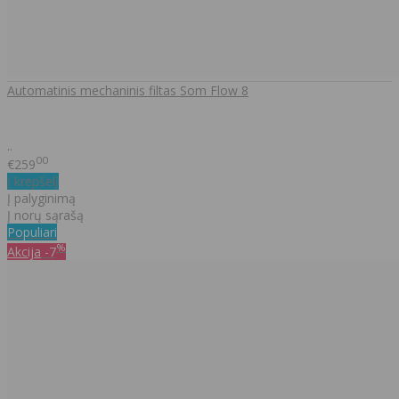
Automatinis mechaninis filtas Som Flow 8
..
00
€259
Į krepšelį
Į palyginimą
Į norų sąrašą
Populiari
%
Akcija
-7