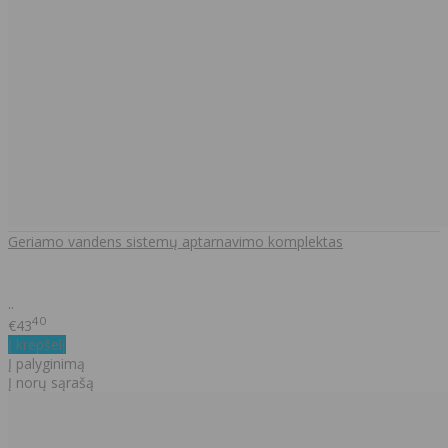
Geriamo vandens sistemų aptarnavimo komplektas
..
40
€43
Į krepšelį
Į palyginimą
Į norų sąrašą