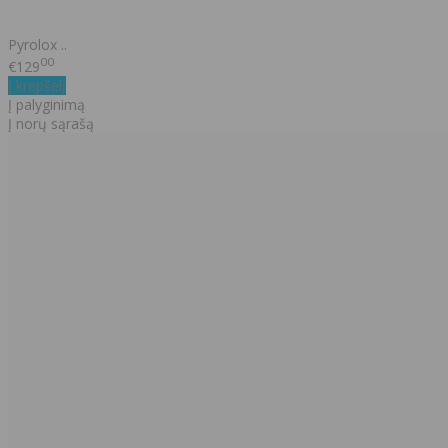
Pyrolox ..
00
€129
Į krepšelį
Į palyginimą
Į norų sąrašą