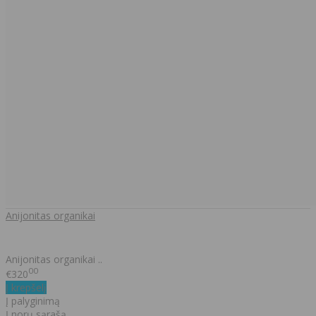
Anijonitas organikai
Anijonitas organikai ..
00
€320
Į krepšelį
Į palyginimą
Į norų sąrašą