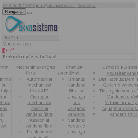
+370 620 11348
info@akvasistema.lt
Kontaktai
Navigacija
Mano paskyra
00
€0
0
Prekių krepšelis tuščias!
nimo
Mechaniniai/anglies
Išmanūs
Osmoso RO sist
filtrai
sprendimai
Aquafilter vanden
inimo
Automatiniai
Išmanūs
Distiliatorius/Demi
ai su
mechaniniai
vandens
Geriamo vandens
 talpa
filtrai AFS
filtrai su
Tiesioginio srauto
kai
Cintropur
apsauga
Vandens maišy
tiniai
mechaniniai
nuo
Virtuviniai maišy
ens
maišiniai
užliejimo
Aquaphor osmoso
rai
vandens filtrai
vandeniu
Vandens filtru
trų
Kasetiniai
Vandens
ldai
vandens filtrai
nuotekio
Praplaunami
apsauga
vandens filtrai