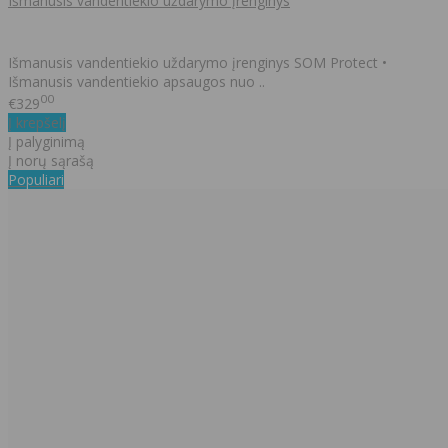
Išmanusis vandentiekio uždarymo įrenginys
Išmanusis vandentiekio uždarymo įrenginys SOM Protect •
Išmanusis vandentiekio apsaugos nuo ..
00
€329
Į krepšelį
Į palyginimą
Į norų sąrašą
Populiari