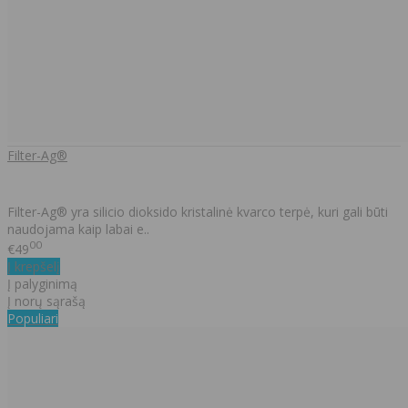
Filter-Ag®
Filter-Ag® yra silicio dioksido kristalinė kvarco terpė, kuri gali būti
naudojama kaip labai e..
00
€49
Į krepšelį
Į palyginimą
Į norų sąrašą
Populiari