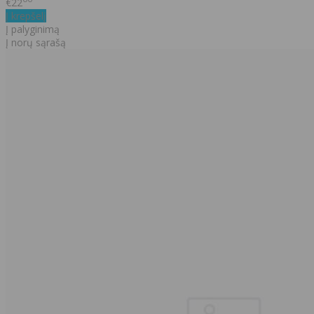
€22
Į krepšelį
Į palyginimą
Į norų sąrašą