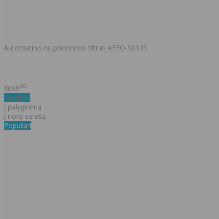
Automatinis nugeležinimo filtras AFFO-5010S
..
00
€699
Daugiau
Į palyginimą
Į norų sąrašą
Populiari