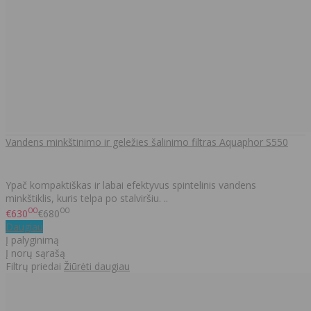
Vandens minkštinimo ir geležies šalinimo filtras Aquaphor S550
Ypač kompaktiškas ir labai efektyvus spintelinis vandens
minkštiklis, kuris telpa po stalviršiu. ..
00
00
€630
€680
Daugiau
Į palyginimą
Į norų sąrašą
Filtrų priedai
Žiūrėti daugiau