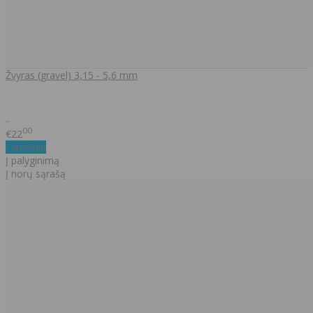
Žvyras (gravel) 3,15 - 5,6 mm
..
00
€22
Į krepšelį
Į palyginimą
Į norų sąrašą