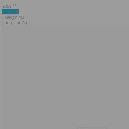
00
€359
Į krepšelį
Į palyginimą
Į norų sąrašą