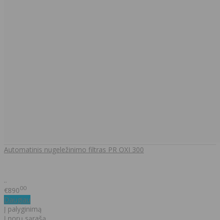
Automatinis nugeležinimo filtras PR OXI 300
..
00
€890
Daugiau
Į palyginimą
Į norų sąrašą