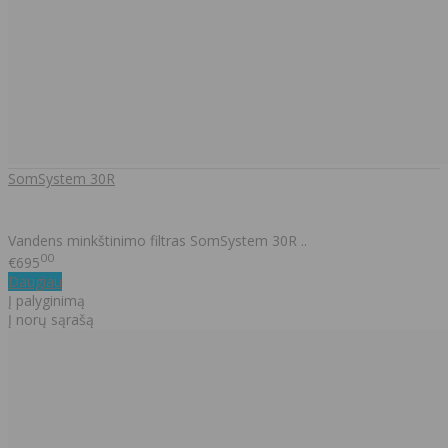
SomSystem 30R
Vandens minkštinimo filtras SomSystem 30R ..
00
€695
Daugiau
Į palyginimą
Į norų sąrašą