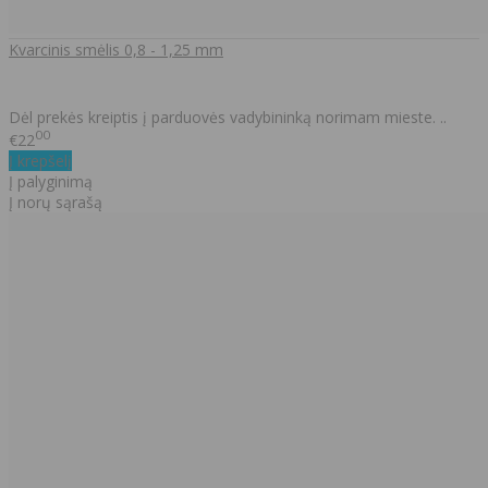
Kvarcinis smėlis 0,8 - 1,25 mm
Dėl prekės kreiptis į parduovės vadybininką norimam mieste. ..
00
€22
Į krepšelį
Į palyginimą
Į norų sąrašą