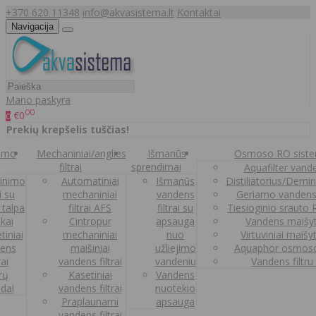
+370 620 11348
info@akvasistema.lt
Kontaktai
Navigacija
Mano paskyra
00
€0
0
Prekių krepšelis tuščias!
nimo
Mechaniniai/anglies
Išmanūs
Osmoso RO sist
filtrai
sprendimai
Aquafilter vanden
inimo
Automatiniai
Išmanūs
Distiliatorius/Demi
ai su
mechaniniai
vandens
Geriamo vandens
 talpa
filtrai AFS
filtrai su
Tiesioginio srauto
kai
Cintropur
apsauga
Vandens maišy
tiniai
mechaniniai
nuo
Virtuviniai maišy
ens
maišiniai
užliejimo
Aquaphor osmoso
rai
vandens filtrai
vandeniu
Vandens filtru
trų
Kasetiniai
Vandens
ldai
vandens filtrai
nuotekio
Praplaunami
apsauga
vandens filtrai