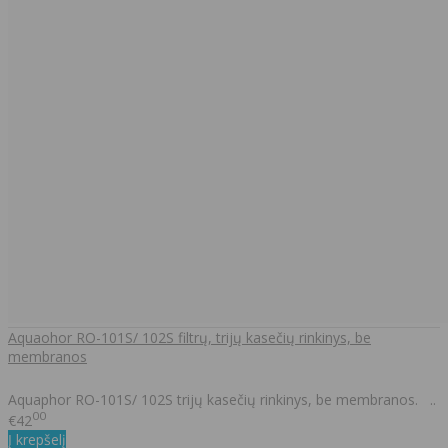
Aquaohor RO-101S/ 102S filtrų, trijų kasečių rinkinys, be
membranos
Aquaphor RO-101S/ 102S trijų kasečių rinkinys, be membranos. ..
00
€42
Į krepšelį