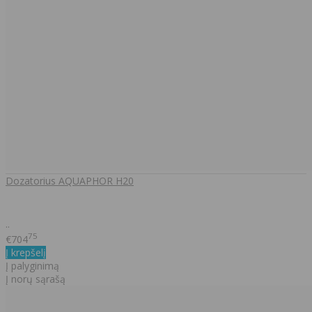
Dozatorius AQUAPHOR H20
..
75
€704
Į krepšelį
Į palyginimą
Į norų sąrašą