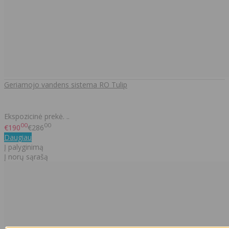
Geriamojo vandens sistema RO Tulip
Ekspozicinė prekė. ..
00
00
€190
€286
Daugiau
Į palyginimą
Į norų sąrašą