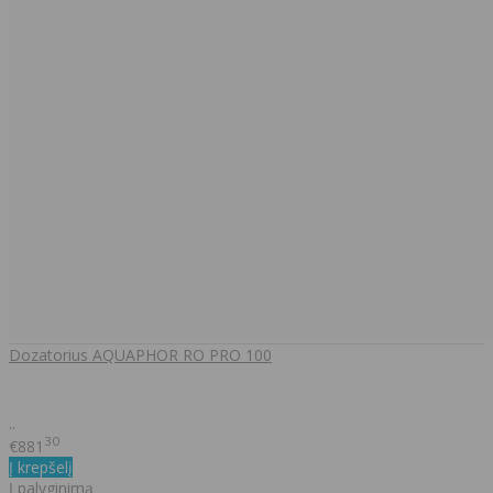
Dozatorius AQUAPHOR RO PRO 100
..
30
€881
Į krepšelį
Į palyginimą