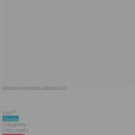
Geriamojo vandens sistema RO6
..
00
€200
Daugiau
Į palyginimą
Į norų sąrašą