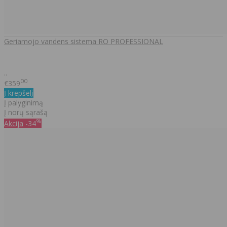
Geriamojo vandens sistema RO PROFESSIONAL
..
00
€359
Į krepšelį
Į palyginimą
Į norų sąrašą
%
Akcija
-34