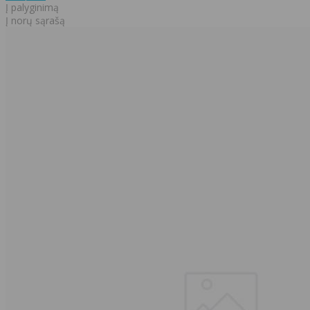
Į palyginimą
Į norų sąrašą