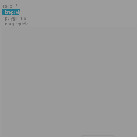
00
€800
Į krepšelį
Į palyginimą
Į norų sąrašą