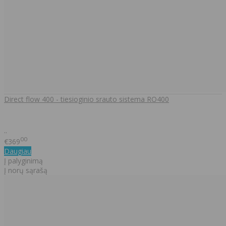
Direct flow 400 - tiesioginio srauto sistema RO400
..
00
€369
Daugiau
Į palyginimą
Į norų sąrašą