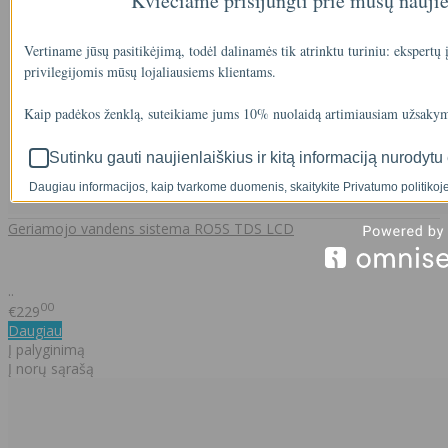
Kviečiame prisijungti prie mūsų nauji
Vertiname jūsų pasitikėjimą, todėl dalinamės tik atrinktu turiniu: ekspertų
privilegijomis mūsų lojaliausiems klientams.
Kaip padėkos ženklą, suteikiame jums 10% nuolaidą artimiausiam užsakym
Sutinku gauti naujienlaiškius ir kitą informaciją nurodytu 
Daugiau informacijos, kaip tvarkome duomenis, skaitykite Privatumo politikoje
Geriamojo vandens sistema RO5S TDS LCD
..
00
€229
Daugiau
Į palyginimą
Į norų sąrašą