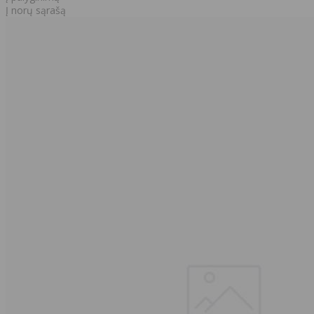
Į norų sąrašą