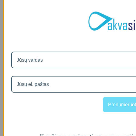
Prenumeruot