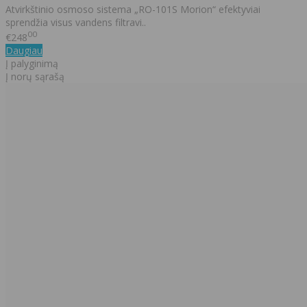
Atvirkštinio osmoso sistema „RO-101S Morion“ efektyviai
sprendžia visus vandens filtravi..
00
€248
Daugiau
Į palyginimą
Į norų sąrašą