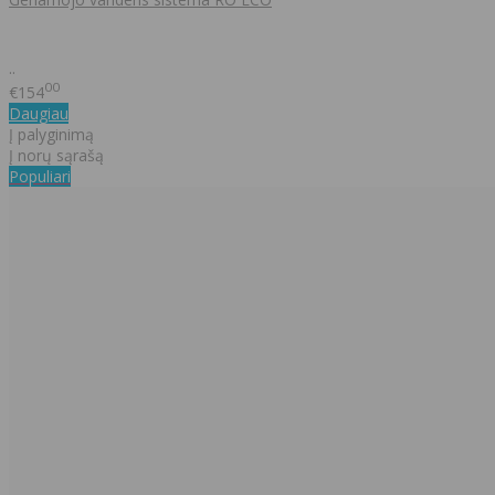
..
00
€154
Daugiau
Į palyginimą
Į norų sąrašą
Populiari