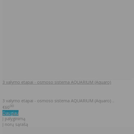
3 valymo etapai - osmoso sistema AQUARIUM (Aquaro)
3 valymo etapai - osmoso sistema AQUARIUM (Aquaro) ..
00
€60
Daugiau
Į palyginimą
Į norų sąrašą