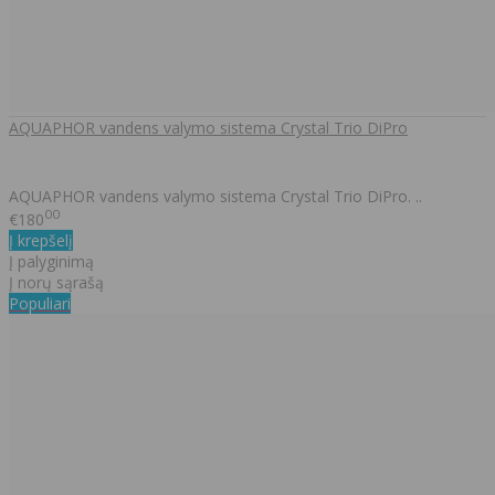
AQUAPHOR vandens valymo sistema Crystal Trio DiPro
AQUAPHOR vandens valymo sistema Crystal Trio DiPro. ..
00
€180
Į krepšelį
Į palyginimą
Į norų sąrašą
Populiari