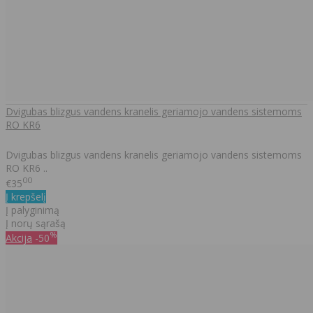
Dvigubas blizgus vandens kranelis geriamojo vandens sistemoms
RO KR6
Dvigubas blizgus vandens kranelis geriamojo vandens sistemoms
RO KR6 ..
00
€35
Į krepšelį
Į palyginimą
Į norų sąrašą
%
Akcija
-50