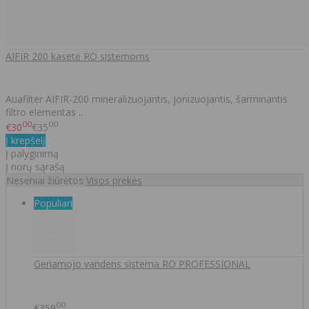
AIFIR 200 kasetė RO sistemoms
Auafilter AIFIR-200 mineralizuojantis, jonizuojantis, šarminantis
filtro elementas ..
00
00
€30
€35
Į krepšelį
Į palyginimą
Į norų sąrašą
Neseniai žiūrėtos
Visos prekės
Populiari
Geriamojo vandens sistema RO PROFESSIONAL
00
€359