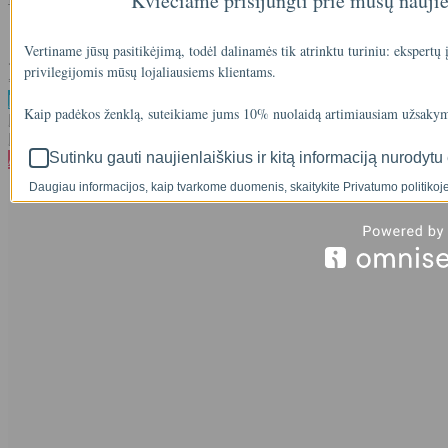
Kviečiame prisijungti prie mūsų nauji
Vertiname jūsų pasitikėjimą, todėl dalinamės tik atrinktu turiniu: ekspertų
..
privilegijomis mūsų lojaliausiems klientams.
00
€75
Į krepšelį
Kaip padėkos ženklą, suteikiame jums 10% nuolaidą artimiausiam užsakym
Į palyginimą
Į norų sąrašą
%
Sutinku gauti naujienlaiškius ir kitą informaciją nurodytu 
Akcija
-14
Daugiau informacijos, kaip tvarkome duomenis, skaitykite Privatumo politikoje