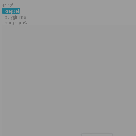
00
€142
Į krepšelį
Į palyginimą
Į norų sąrašą