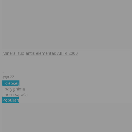
Mineralizuojantis elementas AIFIR 2000
..
00
€35
Į krepšelį
Į palyginimą
Į norų sąrašą
Populiari