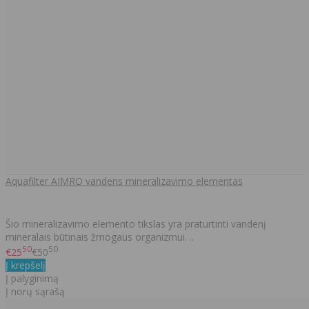
Aquafilter AIMRO vandens mineralizavimo elementas
Šio mineralizavimo elemento tikslas yra praturtinti vandenį
mineralais būtinais žmogaus organizmui. ..
50
50
€25
€50
Į krepšelį
Į palyginimą
Į norų sąrašą