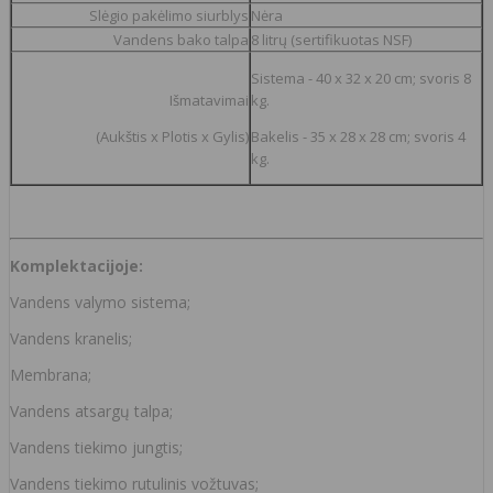
Slėgio pakėlimo siurblys
Nėra
Vandens bako talpa
8 litrų (sertifikuotas NSF)
Sistema -
40 x 32 x 20 cm; svoris 8
Išmatavimai
kg.
(Aukštis x Plotis x Gylis)
Bakelis - 35 x 28 x 28 cm; svoris 4
kg.
Komplektacijoje:
Vandens valymo sistema;
Vandens kranelis;
Membrana;
Vandens atsargų talpa;
Vandens tiekimo jungtis;
Vandens tiekimo rutulinis vožtuvas;