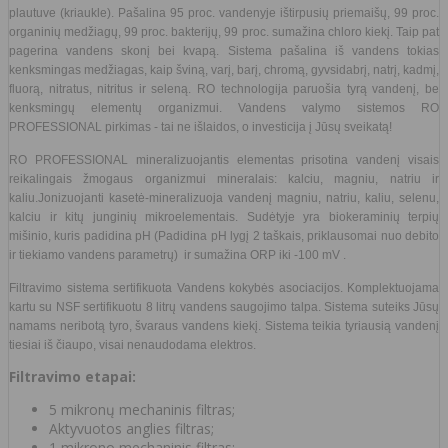
plautuve (kriaukle). Pašalina 95 proc. vandenyje ištirpusių priemaišų, 99 proc.
organinių medžiagų, 99 proc. bakterijų, 99 proc. sumažina chloro kiekį. Taip pat
pagerina vandens skonį bei kvapą. Sistema pašalina iš vandens tokias
kenksmingas medžiagas, kaip šviną, varį, barį, chromą, gyvsidabrį, natrį, kadmį,
fluorą, nitratus, nitritus ir seleną. RO technologija paruošia tyrą vandenį, be
kenksmingų elementų organizmui. Vandens valymo sistemos RO
PROFESSIONAL pirkimas - tai ne išlaidos, o investicija į Jūsų sveikatą!
RO PROFESSIONAL mineralizuojantis elementas prisotina vandenį visais
reikalingais žmogaus organizmui mineralais: kalciu, magniu, natriu ir
kaliu.
Jonizuojanti kasetė-mineralizuoja vandenį magniu, natriu, kaliu, selenu,
kalciu ir kitų junginių mikroelementais. Sudėtyje yra biokeraminių terpių
mišinio, kuris padidina pH (Padidina pH lygį 2 taškais, priklausomai nuo debito
ir tiekiamo vandens parametrų) ir sumažina ORP iki -100 mV .
Filtravimo sistema sertifikuota Vandens kokybės asociacijos. Komplektuojama
kartu su NSF sertifikuotu 8 litrų vandens saugojimo talpa. Sistema suteiks Jūsų
namams neribotą tyro, švaraus vandens kiekį. Sistema teikia tyriausią vandenį
tiesiai iš čiaupo, visai nenaudodama elektros.
Filtravimo etapai:
5 mikronų mechaninis filtras;
Aktyvuotos anglies filtras;
1 mikrono mechaninis filtras;