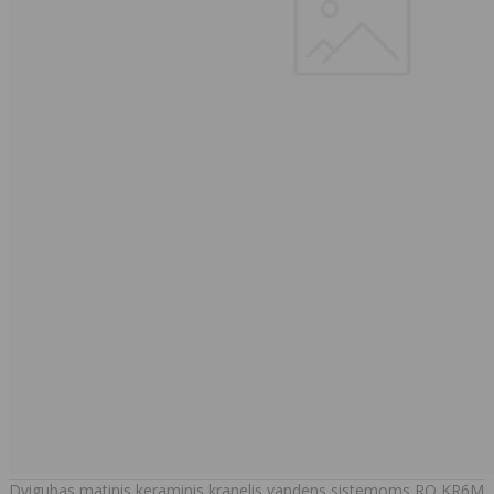
Dvigubas matinis keraminis kranelis vandens sistemoms RO KR6M