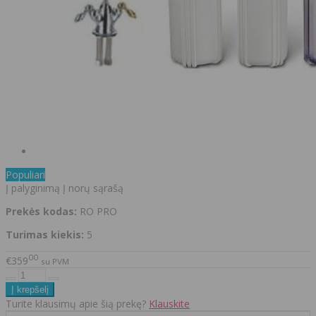
Populiari
Į palyginimą
Į norų sąrašą
Prekės kodas:
RO PRO
Turimas kiekis:
5
00
€359
su PVM
Turite klausimų apie šią prekę?
Klauskite