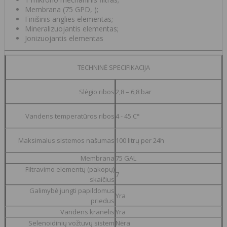
Membrana (75 GPD, );
Finišinis anglies elementas;
Mineralizuojantis elementas;
Jonizuojantis elementas
TECHNINĖ SPECIFIKACIJA
Slėgio ribos
2,8 – 6,8 bar
Vandens temperatūros ribos
4 - 45 C°
Maksimalus sistemos našumas
100 litrų per 24h
Membrana
75 GAL
Filtravimo elementų (pakopų)
7
skaičius
Galimybė jungti papildomus
Yra
priedus
Vandens kranelis
Yra
Selenoidinių vožtuvų sistem
Nėra