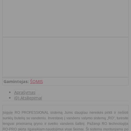
Gamintojas:
ŠOMIS
Aprašymas
(0) Atsiliepimai
Įsigyję RO PROFESSIONAL sistemą Jums daugiau nereikės pirkti ir nešioti
sunkių butelių su vandeniu. Investavę į vandens valymo sistemą „RO“, turėsite
lengvai prieinamą gryno ir sveiko vandens šaltinį. Pažangi RO technologija
RO-PRO skirta ilgalaikiam naudojimui visai šeimai. Ši sistema montuojama po