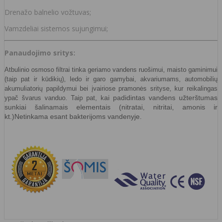
Drenažo balnelio vožtuvas;
Vamzdeliai sistemos sujungimui;
Panaudojimo sritys:
Atbulinio osmoso filtrai tinka geriamo vandens ruošimui, maisto gaminimui
(taip pat ir kūdikių), ledo ir garo gamybai, akvariumams, automobilių
akumuliatorių papildymui bei įvairiose pramonės srityse, kur reikalingas
ai padidintas vandens užterštumas
ypač švarus vanduo. Taip pat, k
sunkiai šalinamais elementais (nitratai, nitritai, amonis ir
kt.)Netinkama esant bakterijoms vandenyje.