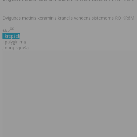
Dvigubas matinis keraminis kranelis vandens sistemoms RO KR6M
..
00
€65
Į krepšelį
Į palyginimą
Į norų sąrašą