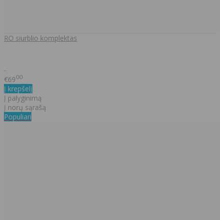
RO siurblio komplektas
..
00
€69
Į krepšelį
Į palyginimą
Į norų sąrašą
Populiari