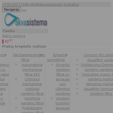
+370 620 11348
info@akvasistema.lt
Kontaktai
Navigacija
Mano paskyra
00
€0
0
Prekių krepšelis tuščias!
nimo
Mechaniniai/anglies
Išmanūs
Osmoso RO sist
filtrai
sprendimai
Aquafilter vanden
inimo
Automatiniai
Išmanūs
Distiliatorius/Demi
ai su
mechaniniai
vandens
Geriamo vandens
 talpa
filtrai AFS
filtrai su
Tiesioginio srauto
kai
Cintropur
apsauga
Vandens maišy
tiniai
mechaniniai
nuo
Virtuviniai maišy
ens
maišiniai
užliejimo
Aquaphor osmoso
rai
vandens filtrai
vandeniu
Vandens filtru
trų
Kasetiniai
Vandens
ldai
vandens filtrai
nuotekio
Praplaunami
apsauga
vandens filtrai