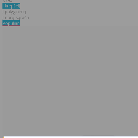
Į krepšelį
Į palyginimą
Į norų sąrašą
Populiari