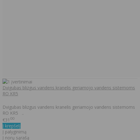
Dvigubas blizgus vandens kranelis geriamojo vandens sistemoms
RO KR5
Dvigubas blizgus vandens kranelis geriamojo vandens sistemoms
RO KR5 ..
00
€31
Į krepšelį
Į palyginimą
Į norų sąrašą