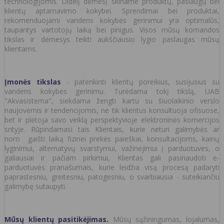
technologijomis. Didelį dėmesį skiriame produktų, paslaugų bei
klientų aptarnavimo kokybei. Sprendimai bei produktai,
rekomenduojami vandens kokybės gerinimui yra optimalūs,
taupantys vartotojų laiką bei pinigus. Visos mūsų komandos
tikslas ir dėmesys teikti aukščiausio lygio paslaugas mūsų
klientams.
Įmonės tikslas
- patenkinti klientų poreikius, susijusius su
vandens kokybės gerinimu. Turėdama tokį tikslą, UAB
"Akvasistema", siekdama žengti kartu su šiuolaikinio verslo
naujovėmis ir tendencijomis, ne tik klientus konsultuoja ofisuose,
bet ir plėtoja savo veiklą perspektyvioje elektroninės komercijos
srityje. Rūpindamasi tais Klientais, kurie neturi galimybės ar
noro gaišti laiką fizinei prekės paieškai, konsultacijoms, kainų
lyginimui, alternatyvų svarstymui, važinėjimui į parduotuves, o
galiausiai ir pačiam pirkimui, Klientas gali pasinaudoti e-
parduotuvės pranašumais, kurie leidžia visą procesą padaryti
paprastesniu, greitesniu, patogesniu, o svarbiausia - suteikiančiu
galimybę sutaupyti.
Mūsų klientų pasitikėjimas.
Mūsų sąžiningumas, lojalumas,