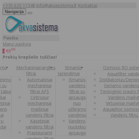
+370 620 11348
info@akvasistema.lt
Kontaktai
Navigacija
Mano paskyra
00
€0
0
Prekių krepšelis tuščias!
nimo
Mechaniniai/anglies
Išmanūs
Osmoso RO sist
filtrai
sprendimai
Aquafilter vanden
inimo
Automatiniai
Išmanūs
Distiliatorius/Demi
ai su
mechaniniai
vandens
Geriamo vandens
 talpa
filtrai AFS
filtrai su
Tiesioginio srauto
kai
Cintropur
apsauga
Vandens maišy
tiniai
mechaniniai
nuo
Virtuviniai maišy
ens
maišiniai
užliejimo
Aquaphor osmoso
rai
vandens filtrai
vandeniu
Vandens filtru
trų
Kasetiniai
Vandens
ldai
vandens filtrai
nuotekio
Praplaunami
apsauga
vandens filtrai