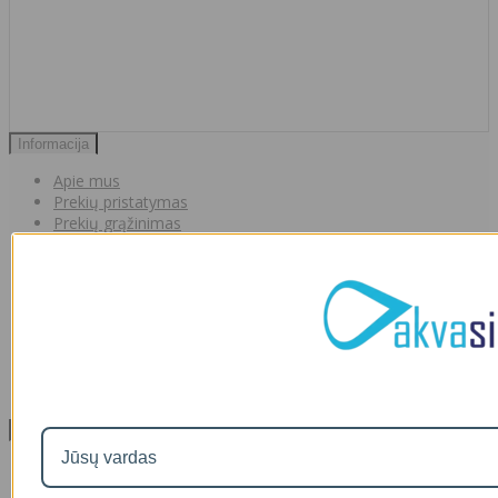
Informacija
Apie mus
Prekių pristatymas
Prekių grąžinimas
Apsipirkimo sąlygos ir taisyklės
Garantijos
NEMOKAMI VANDENS TYRIMAI
Privatumo politika
Atsiskaitymas IŠSIMOKĖTINAI
NAUJIENOS
Facebook konkursų sąlygos
Informacija pagal BDAR
Klientų aptarnavimas
Visos prekės
Prekės su nuolaida