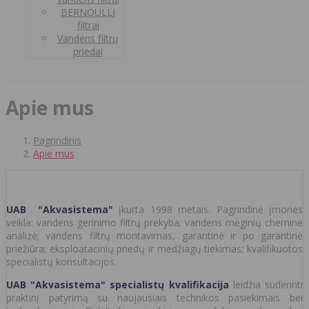
BERNOULLI
filtrai
Vandens filtrų
priedai
Apie mus
Pagrindinis
Apie mus
UAB "Akvasistema"
įkurta 1998 metais. Pagrindinė įmonės
veikla: vandens gerinimo filtrų prekyba; vandens mėginių cheminė
analizė; vandens filtrų montavimas, garantinė ir po garantinė
priežiūra; eksploatacinių priedų ir medžiagų tiekimas; kvalifikuotos
specialistų konsultacijos.
UAB "Akvasistema" specialistų kvalifikacija
leidžia suderinti
praktinį patyrimą su naujausiais technikos pasiekimais bei