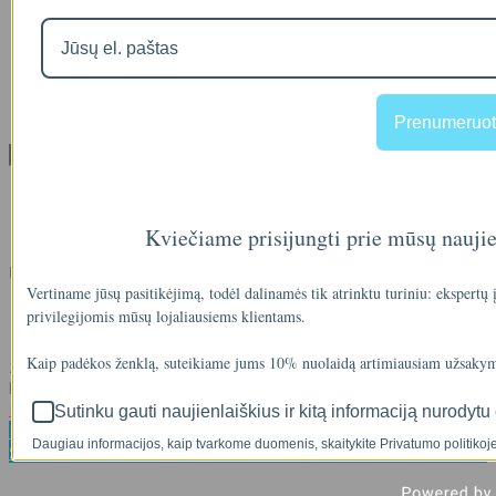
Gamintojai
Prekių grąžinimai
Partnerystės programa
Dovanų kuponai
Svetainės medis
Kontaktai
Prenumeruot
Klientams
Klientams
Užsakymų istorija
Kviečiame prisijungti prie mūsų nauji
Norų sąrašas
Kontaktai
Vertiname jūsų pasitikėjimą, todėl dalinamės tik atrinktu turiniu: ekspertų
+37062011348
privilegijomis mūsų lojaliausiems klientams.
info@akvasistema.lt
Kaip padėkos ženklą, suteikiame jums 10% nuolaidą artimiausiam užsakym
2026 © Visos teisės saugomos. Kopijuoti, platinti svetainės turinį
be autorių sutikimo draudžiama.
Elektroninių parduotuvių nuoma
-
eshoprent.com
Sutinku gauti naujienlaiškius ir kitą informaciją nurodytu 
Rašyti
Daugiau informacijos, kaip tvarkome duomenis, skaitykite Privatumo politikoje
Skambinti