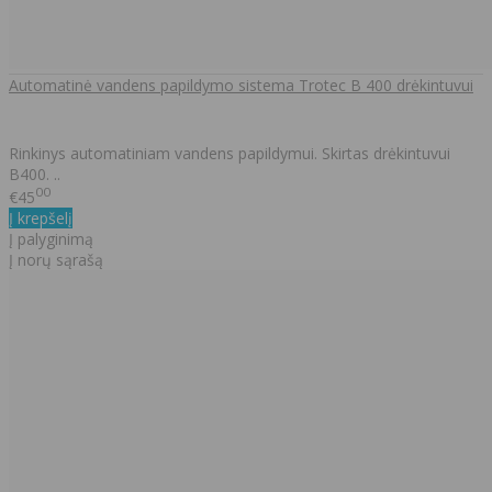
Automatinė vandens papildymo sistema Trotec B 400 drėkintuvui
Rinkinys automatiniam vandens papildymui. Skirtas drėkintuvui
B400. ..
00
€45
Į krepšelį
Į palyginimą
Į norų sąrašą