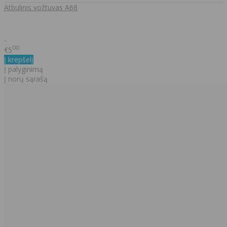
Atbulinis vožtuvas A68
..
00
€5
Į krepšelį
Į palyginimą
Į norų sąrašą