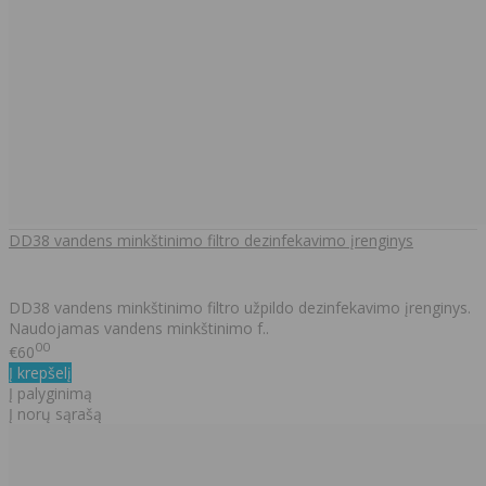
DD38 vandens minkštinimo filtro dezinfekavimo įrenginys
DD38 vandens minkštinimo filtro užpildo dezinfekavimo įrenginys.
Naudojamas vandens minkštinimo f..
00
€60
Į krepšelį
Į palyginimą
Į norų sąrašą