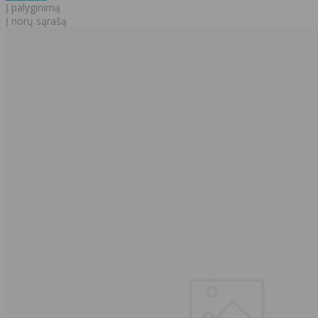
Į palyginimą
Į norų sąrašą