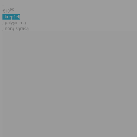
..
90
€10
Į krepšelį
Į palyginimą
Į norų sąrašą