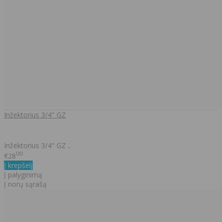
Inžektorius 3/4" GZ
Inžektorius 3/4" GZ ..
00
€28
Į krepšelį
Į palyginimą
Į norų sąrašą