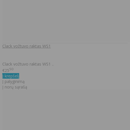
Clack vožtuvo raktas WS1
Clack vožtuvo raktas WS1 ..
50
€25
Į krepšelį
Į palyginimą
Į norų sąrašą