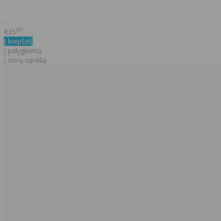
..
00
€35
Į krepšelį
Į palyginimą
Į norų sąrašą