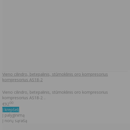
Vieno cilindro, betepalinis, stūmoklinis oro kompresorius
kompresorius AS18-2
Vieno cilindro, betepalinis, stūmoklinis oro kompresorius
kompresorius AS18-2 ..
00
€92
Į krepšelį
Į palyginimą
Į norų sąrašą