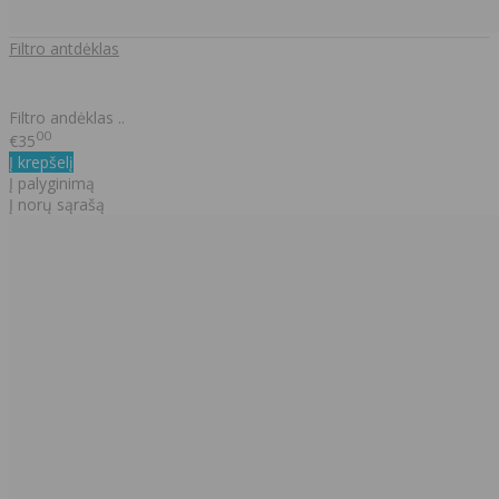
Filtro antdėklas
Filtro andėklas ..
00
€35
Į krepšelį
Į palyginimą
Į norų sąrašą