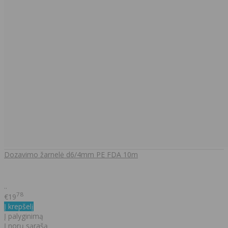
Dozavimo žarnelė d6/4mm PE FDA 10m
..
78
€19
Į krepšelį
Į palyginimą
Į norų sąrašą