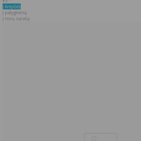
€3
Į krepšelį
Į palyginimą
Į norų sąrašą