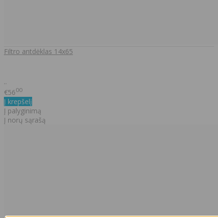
Filtro antdėklas 14x65
..
00
€56
Į krepšelį
Į palyginimą
Į norų sąrašą