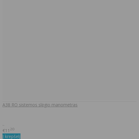
A38 RO sistemos slėgio manometras
..
20
€11
Į krepšelį