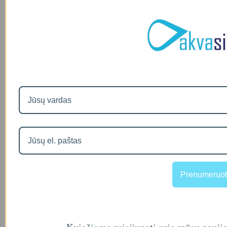
Prenumeruot