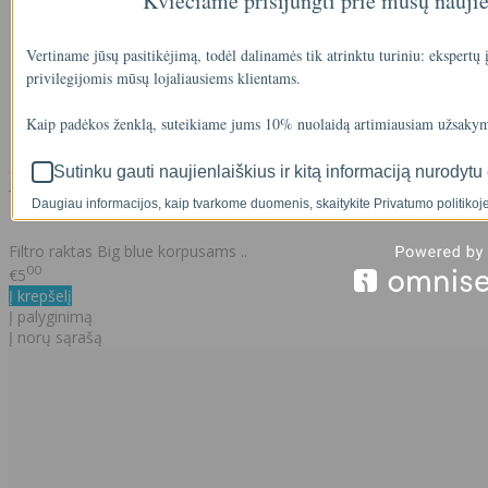
Kviečiame prisijungti prie mūsų nauji
Vertiname jūsų pasitikėjimą, todėl dalinamės tik atrinktu turiniu: ekspertų
privilegijomis mūsų lojaliausiems klientams.
Kaip padėkos ženklą, suteikiame jums 10% nuolaidą artimiausiam užsakym
Sutinku gauti naujienlaiškius ir kitą informaciją nurodytu 
Filtro raktas Big blue korpusams
Daugiau informacijos, kaip tvarkome duomenis, skaitykite Privatumo politikoje
Filtro raktas Big blue korpusams ..
00
€5
Į krepšelį
Į palyginimą
Į norų sąrašą