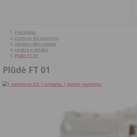
Pagrindinis
Osmoso RO sistemos
Vandens filtru priedai
Jungtys ir detalės
Plūdė FT 01
Plūdė FT 01
5
/5 | remiantis
1
kliento įvertinimu