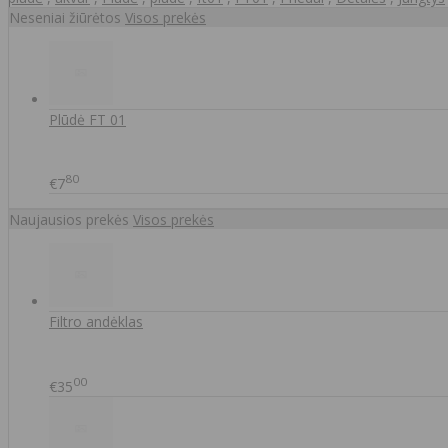
Neseniai žiūrėtos
Visos prekės
Plūdė FT 01
80
€7
Naujausios prekės
Visos prekės
Filtro andėklas
00
€35