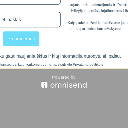
naujausiomis tendencijomis ir išskirt
privilegijomis mūsų lojaliausiems kli
Kaip padėkos ženklą, suteikiame ju
nuolaidą artimiausiam užsakymui.
Prenumeruoti
ku gauti naujienlaiškius ir kitą informaciją nurodytu el. paštu.
formacijos, kaip tvarkome duomenis, skaitykite Privatumo politikoje.