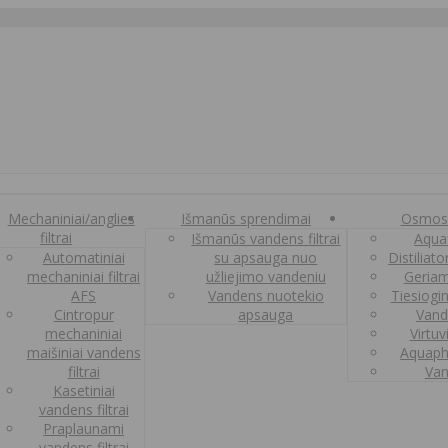
Mechaniniai/anglies
Išmanūs sprendimai
Osmos
filtrai
Išmanūs vandens filtrai
Aquaf
Automatiniai
su apsauga nuo
Distiliat
mechaniniai filtrai
užliejimo vandeniu
Geriam
AFS
Vandens nuotekio
Tiesiogi
Cintropur
apsauga
Vand
mechaniniai
Virtuv
maišiniai vandens
Aquaph
filtrai
Van
Kasetiniai
vandens filtrai
Praplaunami
vandens filtrai