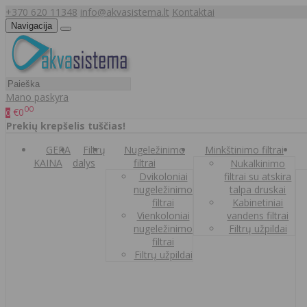
+370 620 11348
info@akvasistema.lt
Kontaktai
Navigacija
Mano paskyra
00
€0
0
Prekių krepšelis tuščias!
GERA
Filtrų
Nugeležinimo
Minkštinimo filtrai
KAINA
dalys
filtrai
Nukalkinimo
Dvikoloniai
filtrai su atskira
nugeležinimo
talpa druskai
filtrai
Kabinetiniai
Vienkoloniai
vandens filtrai
nugeležinimo
Filtrų užpildai
filtrai
Filtrų užpildai