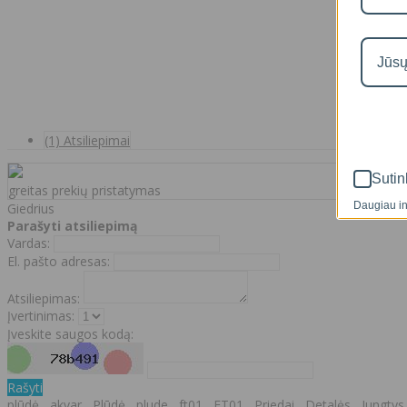
(1) Atsiliepimai
Sutin
greitas prekių pristatymas
Daugiau in
Giedrius
Parašyti atsiliepimą
Vardas:
El. pašto adresas:
Atsiliepimas:
Įvertinimas:
Įveskite saugos kodą:
Rašyti
plūdė
,
akvar
,
Plūdė
,
plude
,
ft01
,
FT01
,
Priedai
,
Detalės
,
Jungtys