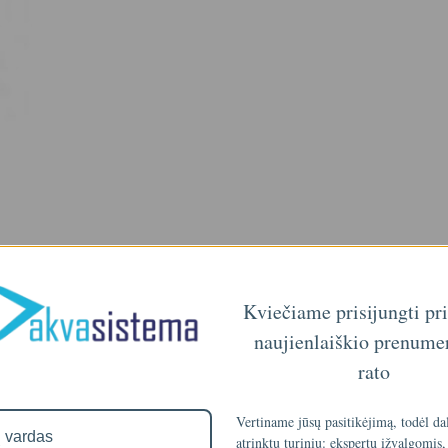
Kviečiame prisijungti pr
naujienlaiškio prenume
rato
Vertiname jūsų pasitikėjimą, todėl da
atrinktu turiniu: ekspertų įžvalgomis,