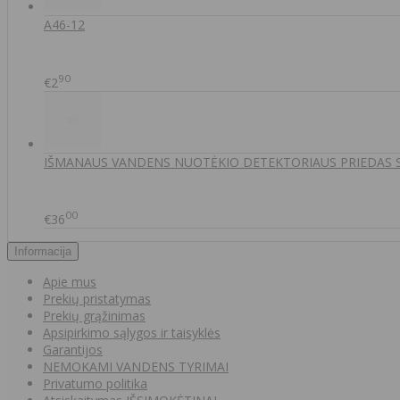
A46-12
90
€2
IŠMANAUS VANDENS NUOTĖKIO DETEKTORIAUS PRIEDAS
00
€36
Informacija
Apie mus
Prekių pristatymas
Prekių grąžinimas
Apsipirkimo sąlygos ir taisyklės
Garantijos
NEMOKAMI VANDENS TYRIMAI
Privatumo politika