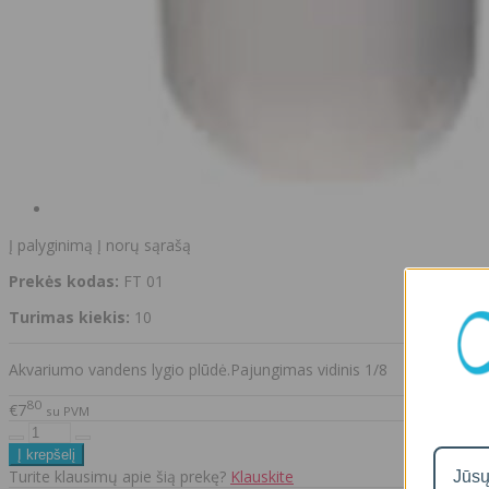
Į palyginimą
Į norų sąrašą
Prekės kodas:
FT 01
Turimas kiekis:
10
Akvariumo vandens lygio plūdė.Pajungimas vidinis 1/8
80
€7
su PVM
Turite klausimų apie šią prekę?
Klauskite