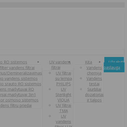
o RO sistemos
UV vandens
Kita
Užsakyti
filtrai
paslaugą
ilter vandens filtrai
Vandens
orius/Demineralizavimas
UV filtrai
chemija
o vandens sistemos
su lempa
Vandens
nio srauto RO sistemos
PHILIPS
testai
ens maišytuvai RO
UV
Siurbliai
iniai maišytuvai 3in1
Sterilight
dozatoriai
or osmoso sistemos
VIQUA
ir talpos
dens filtru priedai
UV filtrai
TMA
UV
vandens
filtrai LUX