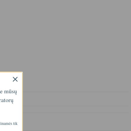
ie mūsų
ratorų
linamės tik