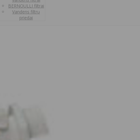
BERNOULLI filtrai
Vandens filtrų
priedai