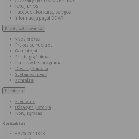
Atsiskaitymas IŠSIMOKĖTINAI
NAUJIENOS
Facebook konkursų sąlygos
Informacija pagal BDAR
Klientų aptarnavimas
Visos prekės
Prekės su nuolaida
Gamintojai
Prekių grąžinimai
Partnerystės programa
Dovanų kuponai
Svetainės medis
Kontaktai
Klientams
Klientams
Užsakymų istorija
Norų sąrašas
Kontaktai
+37062011348