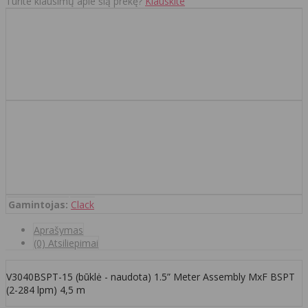
Turite klausimų apie šią prekę?
Klauskite
Gamintojas:
Clack
Aprašymas
(0) Atsiliepimai
V3040BSPT-15 (būklė - naudota) 1.5” Meter Assembly MxF BSPT
(2-284 lpm) 4,5 m