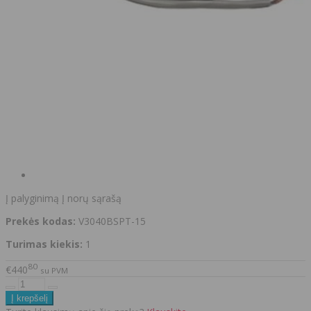
Į palyginimą
Į norų sąrašą
Prekės kodas:
V3040BSPT-15
Turimas kiekis:
1
80
€440
su PVM