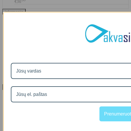
00
€36
Informacija
Apie mus
Prekių pristatymas
Prekių grąžinimas
Apsipirkimo sąlygos ir taisyklės
Garantijos
NEMOKAMI VANDENS TYRIMAI
Privatumo politika
Atsiskaitymas IŠSIMOKĖTINAI
NAUJIENOS
Facebook konkursų sąlygos
Informacija pagal BDAR
Klientų aptarnavimas
Visos prekės
Prekės su nuolaida
Gamintojai
Prekių grąžinimai
Prenumeruot
Partnerystės programa
Dovanų kuponai
Svetainės medis