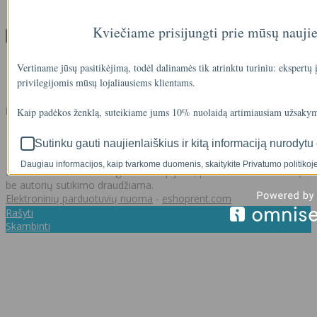
Kontaktai
Kviečiame prisijungti prie mūsų nauji
Klientams
Klientams
Vertiname jūsų pasitikėjimą, todėl dalinamės tik atrinktu turiniu: ekspertų
Užsakymų istorija
privilegijomis mūsų lojaliausiems klientams.
Norų sąrašas
Kontaktai
Kaip padėkos ženklą, suteikiame jums 10% nuolaidą artimiausiam užsakym
+37062011348
Sutinku gauti naujienlaiškius ir kitą informaciją nurodytu 
info@akvasistema.lt
Daugiau informacijos, kaip tvarkome duomenis, skaitykite Privatumo politikoje
2026 © Visos teisės saugomos. Kopijuoti, platinti svetainės turinį
be autorių sutikimo draudžiama.
Elektroninių parduotuvių nuoma
-
eshoprent.com
Rašyti
Skambinti