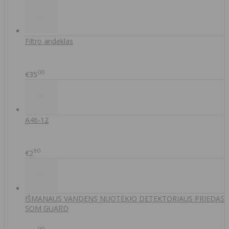
Filtro andėklas
00
€35
A46-12
90
€2
IŠMANAUS VANDENS NUOTĖKIO DETEKTORIAUS PRIEDAS
SOM GUARD