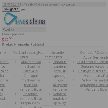
+370 620 11348
info@akvasistema.lt
Kontaktai
Navigacija
Mano paskyra
00
€0
0
Prekių krepšelis tuščias!
nimo
Mechaniniai/anglies
Išmanūs
Osmoso RO sist
filtrai
sprendimai
Aquafilter vanden
inimo
Automatiniai
Išmanūs
Distiliatorius/Demi
ai su
mechaniniai
vandens
Geriamo vandens
 talpa
filtrai AFS
filtrai su
Tiesioginio srauto
kai
Cintropur
apsauga
Vandens maišy
tiniai
mechaniniai
nuo
Virtuviniai maišy
ens
maišiniai
užliejimo
Aquaphor osmoso
rai
vandens filtrai
vandeniu
Vandens filtru
trų
Kasetiniai
Vandens
ldai
vandens filtrai
nuotekio
Praplaunami
apsauga
vandens filtrai