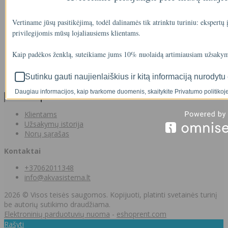
Visos prekės
Prekės su nuolaida
Vertiname jūsų pasitikėjimą, todėl dalinamės tik atrinktu turiniu: ekspertų
Gamintojai
privilegijomis mūsų lojaliausiems klientams.
Prekių grąžinimai
Partnerystės programa
Kaip padėkos ženklą, suteikiame jums 10% nuolaidą artimiausiam užsakym
Dovanų kuponai
Svetainės medis
Sutinku gauti naujienlaiškius ir kitą informaciją nurodytu 
Kontaktai
Daugiau informacijos, kaip tvarkome duomenis, skaitykite Privatumo politikoje
Klientams
Klientams
Užsakymų istorija
Norų sąrašas
Kontaktai
+37062011348
info@akvasistema.lt
2026 © Visos teisės saugomos. Kopijuoti, platinti svetainės turinį
be autorių sutikimo draudžiama.
Elektroninių parduotuvių nuoma
-
eshoprent.com
Rašyti