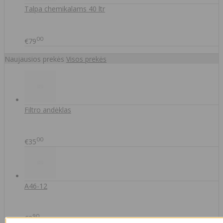
Talpa chemikalams 40 ltr
00
€79
Naujausios prekės
Visos prekės
Filtro andėklas
00
€35
A46-12
90
€2