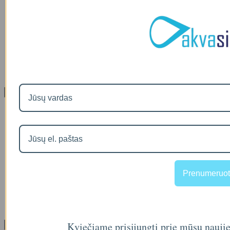
IŠMANAUS VANDENS NUOTĖKIO DETEKTORIAUS PRIEDAS
SOM GUARD
00
€36
Informacija
Apie mus
Prekių pristatymas
Prekių grąžinimas
Apsipirkimo sąlygos ir taisyklės
Garantijos
NEMOKAMI VANDENS TYRIMAI
Privatumo politika
Prenumeruot
Atsiskaitymas IŠSIMOKĖTINAI
NAUJIENOS
Facebook konkursų sąlygos
Informacija pagal BDAR
Kviečiame prisijungti prie mūsų nauji
Klientų aptarnavimas