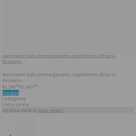
Automatinis kalio permanganatinis nugeležinimo filtras su
dozavimu
Automatinis kalio permanganatinis nugeležinimo filtras su
dozavimu ..
00
00
€1,395
€1,495
Daugiau
Į palyginimą
Į norų sąrašą
Neseniai žiūrėtos
Visos prekės