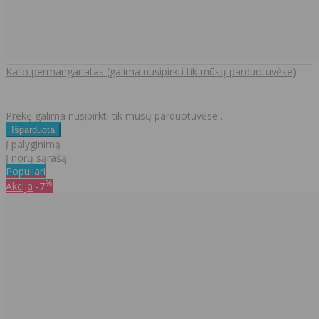
Kalio permanganatas (galima nusipirkti tik mūsų parduotuvėse)
Prekę galima nusipirkti tik mūsų parduotuvėse ..
Į palyginimą
Į norų sąrašą
Populiari
%
Akcija
-7