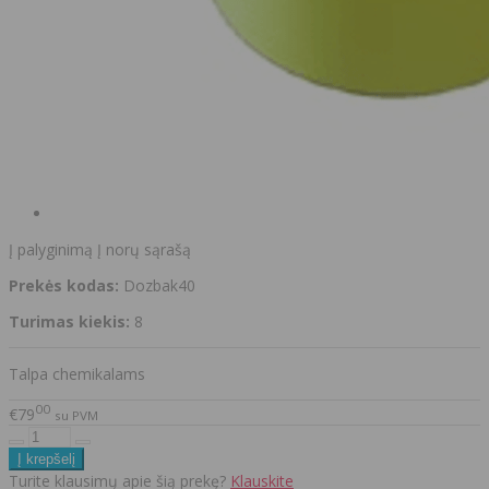
Į palyginimą
Į norų sąrašą
Prekės kodas:
Dozbak40
Turimas kiekis:
8
Talpa chemikalams
00
€79
su PVM
Turite klausimų apie šią prekę?
Klauskite