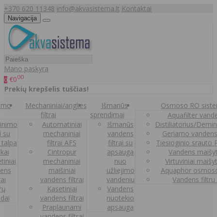
+370 620 11348
info@akvasistema.lt
Kontaktai
Navigacija
Mano paskyra
00
€0
0
Prekių krepšelis tuščias!
nimo
Mechaniniai/anglies
Išmanūs
Osmoso RO sist
filtrai
sprendimai
Aquafilter vanden
inimo
Automatiniai
Išmanūs
Distiliatorius/Demi
ai su
mechaniniai
vandens
Geriamo vandens
 talpa
filtrai AFS
filtrai su
Tiesioginio srauto
kai
Cintropur
apsauga
Vandens maišy
tiniai
mechaniniai
nuo
Virtuviniai maišy
ens
maišiniai
užliejimo
Aquaphor osmoso
rai
vandens filtrai
vandeniu
Vandens filtru
trų
Kasetiniai
Vandens
ldai
vandens filtrai
nuotekio
Praplaunami
apsauga
vandens filtrai