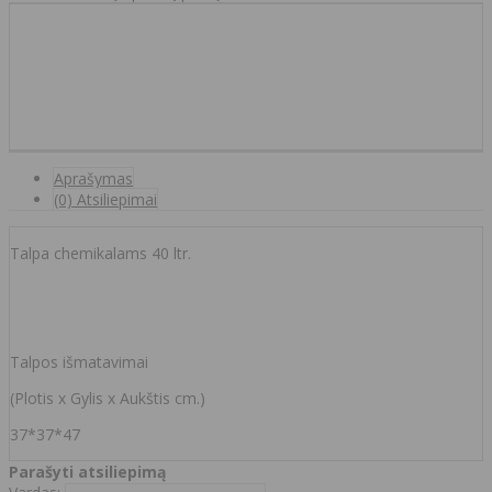
Aprašymas
(0) Atsiliepimai
Talpa chemikalams 40 ltr.
Talpos išmatavimai
(Plotis x Gylis x Aukštis cm.)
37*37*47
Parašyti atsiliepimą