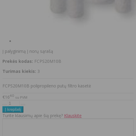
Į palyginimą
Į norų sąrašą
Prekės kodas:
FCPS20M10B
Turimas kiekis:
3
FCPS20M10B polipropileno putų filtro kasetė
40
€16
su PVM
Turite klausimų apie šią prekę?
Klauskite