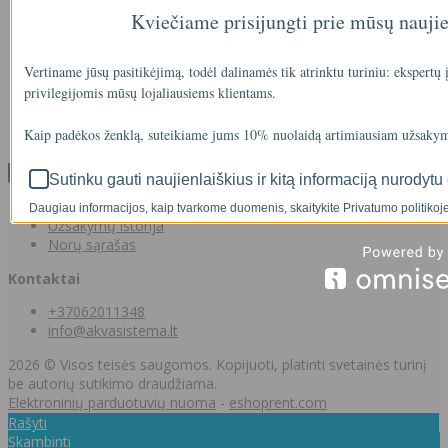
Visos prekės
Kviečiame prisijungti prie mūsų nauji
Prekės su nuolaida
Gamintojai
Prekių grąžinimai
Vertiname jūsų pasitikėjimą, todėl dalinamės tik atrinktu turiniu: ekspertų
Partnerystės programa
privilegijomis mūsų lojaliausiems klientams.
Dovanų kuponai
Svetainės medis
Kaip padėkos ženklą, suteikiame jums 10% nuolaidą artimiausiam užsakym
Kontaktai
Klientams
Sutinku gauti naujienlaiškius ir kitą informaciją nurodytu 
Klientams
Daugiau informacijos, kaip tvarkome duomenis, skaitykite Privatumo politikoje
Užsakymų istorija
Norų sąrašas
Kontaktai
+37062011348
info@akvasistema.lt
2026 © Visos teisės saugomos. Kopijuoti, platinti svetainės turinį
be autorių sutikimo draudžiama.
Elektroninių parduotuvių nuoma
-
eshoprent.com
Rašyti
Skambinti