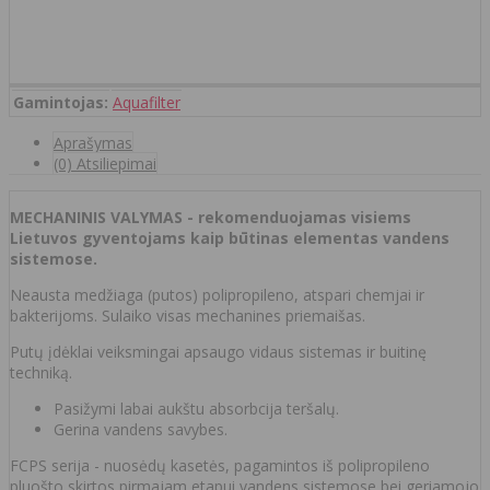
Gamintojas:
Aquafilter
Aprašymas
(0) Atsiliepimai
MECHANINIS VALYMAS - rekomenduojamas visiems
Lietuvos gyventojams kaip būtinas elementas vandens
sistemose.
Neausta medžiaga (putos) polipropileno, atspari chemjai ir
bakterijoms. Sulaiko visas mechanines priemaišas.
Putų įdėklai veiksmingai apsaugo vidaus sistemas ir buitinę
techniką.
Pasižymi labai aukštu absorbcija teršalų.
Gerina vandens savybes.
FCPS serija - nuosėdų kasetės, pagamintos iš polipropileno
pluošto skirtos pirmajam etapui vandens sistemose bei geriamojo