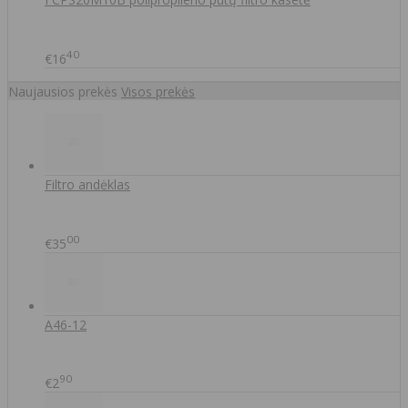
40
€16
Naujausios prekės
Visos prekės
Filtro andėklas
00
€35
A46-12
90
€2