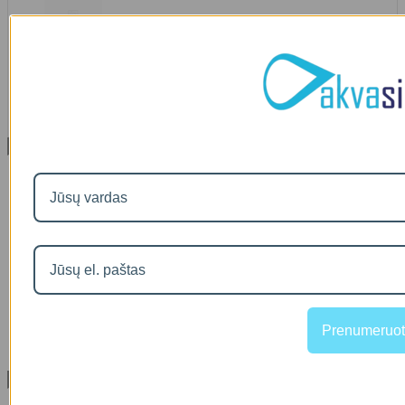
IŠMANAUS VANDENS NUOTĖKIO DETEKTORIAUS PRIEDAS
SOM GUARD
00
€36
Informacija
Apie mus
Prekių pristatymas
Prekių grąžinimas
Apsipirkimo sąlygos ir taisyklės
Garantijos
NEMOKAMI VANDENS TYRIMAI
Privatumo politika
Atsiskaitymas IŠSIMOKĖTINAI
NAUJIENOS
Prenumeruot
Facebook konkursų sąlygos
Informacija pagal BDAR
Klientų aptarnavimas