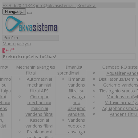
+370 620 11348
info@akvasistema.lt
Kontaktai
Navigacija
Mano paskyra
00
€0
0
Prekių krepšelis tuščias!
nimo
Mechaniniai/anglies
Išmanūs
Osmoso RO sist
filtrai
sprendimai
Aquafilter vanden
inimo
Automatiniai
Išmanūs
Distiliatorius/Demi
ai su
mechaniniai
vandens
Geriamo vandens
 talpa
filtrai AFS
filtrai su
Tiesioginio srauto
kai
Cintropur
apsauga
Vandens maišy
tiniai
mechaniniai
nuo
Virtuviniai maišy
ens
maišiniai
užliejimo
Aquaphor osmoso
rai
vandens filtrai
vandeniu
Vandens filtru
trų
Kasetiniai
Vandens
ldai
vandens filtrai
nuotekio
Praplaunami
apsauga
vandens filtrai