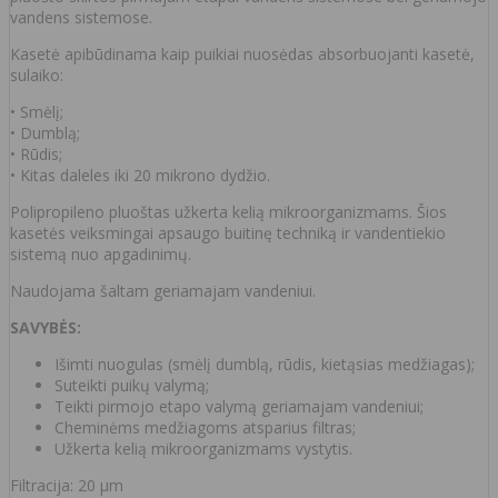
vandens sistemose.
Kasetė apibūdinama kaip puikiai nuosėdas absorbuojanti kasetė,
sulaiko:
• Smėlį;
• Dumblą;
• Rūdis;
• Kitas daleles iki 20 mikrono dydžio.
Polipropileno pluoštas užkerta kelią mikroorganizmams. Šios
kasetės veiksmingai apsaugo buitinę techniką ir vandentiekio
sistemą nuo apgadinimų.
Naudojama šaltam geriamajam vandeniui.
SAVYBĖS:
Išimti nuogulas (smėlį dumblą, rūdis, kietąsias medžiagas);
Suteikti puikų valymą;
Teikti pirmojo etapo valymą geriamajam vandeniui;
Cheminėms medžiagoms atsparius filtras;
Užkerta kelią mikroorganizmams vystytis.
Filtracija: 20 μm