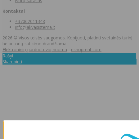
Norų sąrašas
Kontaktai
+37062011348
info@akvasistema.lt
2026 © Visos teisės saugomos. Kopijuoti, platinti svetainės turinį
be autorių sutikimo draudžiama.
Elektroninių parduotuvių nuoma
-
eshoprent.com
Rašyti
Skambinti