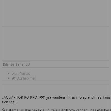
Kilmės šalis:
EU
Aprašymas
(0) Atsiliepimai
„AQUAPHOR RO PRO 100“ yra vandens filtravimo sprendimas, kuris v
tiek šaltu.
Ši sistema visiškai pakeičia į butelius išpilstytą vandenį, nes efektyv