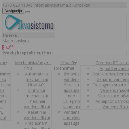
+370 620 11348
info@akvasistema.lt
Kontaktai
Navigacija
Mano paskyra
00
€0
0
Prekių krepšelis tuščias!
nimo
Mechaniniai/anglies
Išmanūs
Osmoso RO sist
filtrai
sprendimai
Aquafilter vanden
inimo
Automatiniai
Išmanūs
Distiliatorius/Demi
ai su
mechaniniai
vandens
Geriamo vandens
 talpa
filtrai AFS
filtrai su
Tiesioginio srauto
kai
Cintropur
apsauga
Vandens maišy
tiniai
mechaniniai
nuo
Virtuviniai maišy
ens
maišiniai
užliejimo
Aquaphor osmoso
rai
vandens filtrai
vandeniu
Vandens filtru
trų
Kasetiniai
Vandens
ldai
vandens filtrai
nuotekio
Praplaunami
apsauga
vandens filtrai