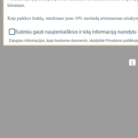
klientams.
Kaip padėkos ženklą, suteikiame jums 10% nuolaidą artimiausiam užsakym
Sutinku gauti naujienlaiškius ir kitą informaciją nurodytu 
Daugiau informacijos, kaip tvarkome duomenis, skaitykite Privatumo politikoje