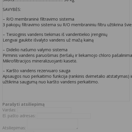
SAVYBĖS:
– R/O membraninė filtravimo sistema
3 pakopų filtravimo sistema su R/O membraniniu filtru užtikrina švie
– Tiesioginis vandens tiekimas iš vandentiekio įrenginių
Lengvai gaukite išvalyto vandens už mažą kainą
– Didelio našumo valymo sistema
Pirminis vandens paruošimas (teršalų ir liekamojo chloro pašalinim
Mikrofiltracijos mineralizuojanti kasetė.
– Karšto vandens rezervuaro sauga
Apsaugos nuo perkaitimo funkcija (rankinis dvimetalio atstatymas) 
užtikrina saugumą nuo karšto vandens perkaitimo.
Parašyti atsiliepimą
Vardas:
El. pašto adresas:
Atsiliepimas: