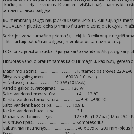
likučius, bakterijas ir virusus. Iš vandens visiškai pašalinamos kieto
tarnavimo laikas pailgėja.
RO membraną saugo naujoviška kasetė „Pro 1“, kuri sujungia mechanin
AQUALEN™ pluošto kiekis pirminio filtravimo zonoje efektyviai mažin
Sorbcijos zona sumažina priemaišų kiekį iki 3 mikronų ir negrįžtamai s
ir kt. Tai taip pat užtikrina ilgesnį membranos tarnavimo laiką.
ECO funkcija automatiškai išjungia karšto vandens šildytuvą, kai jutik
Filtruotas vanduo praturtinamas kalciu ir magniu, kad būtų geresnio 
Maitinimo šaltinis……………………………… Kintamosios srovės 220-240 
Šildytuvo galingumas……………….. 600 W (10 l/val.)
Aušintuvo galia……………….. 120 W (10 l/val.)
Variklio galios suvartojimas………….. 120 W
Šalto vandens temperatūra……………… +4…+12 °C
Karšto vandens temperatūra……………….. +70 …+90 °С
Šalto vandens bako talpa……………… 10.9 L
Karšto vandens bako talpa……………….. 3 L
Mažiausias darbinis slėgis………………. 127 kPa (1,27 bar) Max 294 kPa
Aušintuvo tipas………………………………… Kompresorius
Gabaritiniai matmenys…………………….. 340 х 375 х 1200 mm (plotis × il
Svoris……………………………………… 30 kg