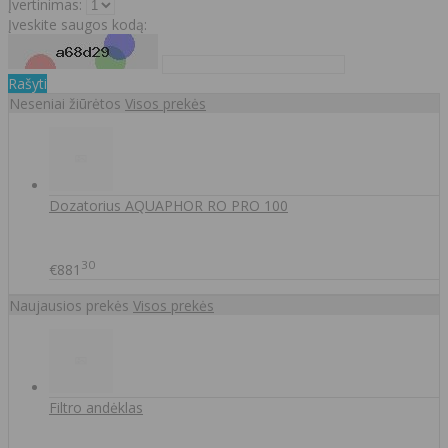
Įvertinimas:
Įveskite saugos kodą:
Rašyti
Neseniai žiūrėtos
Visos prekės
Dozatorius AQUAPHOR RO PRO 100
30
€881
Naujausios prekės
Visos prekės
Filtro andėklas