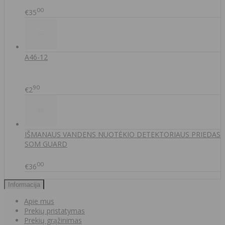
00
€35
A46-12
90
€2
IŠMANAUS VANDENS NUOTĖKIO DETEKTORIAUS PRIEDAS
SOM GUARD
00
€36
Informacija
Apie mus
Prekių pristatymas
Prekių grąžinimas