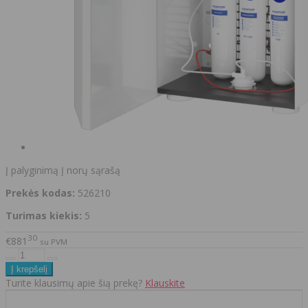
Į palyginimą
Į norų sąrašą
Prekės kodas:
526210
Turimas kiekis:
5
30
€881
su PVM
Turite klausimų apie šią prekę?
Klauskite