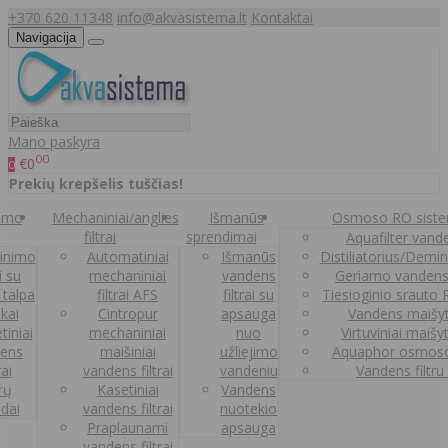
+370 620 11348
info@akvasistema.lt
Kontaktai
Navigacija
Mano paskyra
00
€0
0
Prekių krepšelis tuščias!
nimo
Mechaniniai/anglies
Išmanūs
Osmoso RO sist
filtrai
sprendimai
Aquafilter vanden
inimo
Automatiniai
Išmanūs
Distiliatorius/Demi
ai su
mechaniniai
vandens
Geriamo vandens
 talpa
filtrai AFS
filtrai su
Tiesioginio srauto
kai
Cintropur
apsauga
Vandens maišy
tiniai
mechaniniai
nuo
Virtuviniai maišy
ens
maišiniai
užliejimo
Aquaphor osmoso
rai
vandens filtrai
vandeniu
Vandens filtru
trų
Kasetiniai
Vandens
ldai
vandens filtrai
nuotekio
Praplaunami
apsauga
vandens filtrai