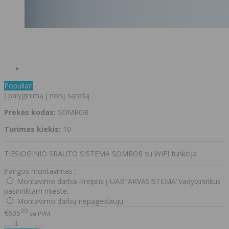
Populiari
Į palyginimą
Į norų sąrašą
Prekės kodas:
SOMRO8
Turimas kiekis:
10
TIESIOGINIO SRAUTO SISTEMA SOMRO8 su WIFI funkcija
Įrangos montavimas :
Montavimo darbai-kreiptis į UAB"AKVASISTEMA"vadybininkus
pasirinktam mieste.
Montavimo darbų nepageidauju
00
€605
su PVM