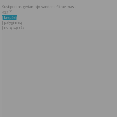
Sustiprintas geriamojo vandens filtravimas ..
00
€52
Į krepšelį
Į palyginimą
Į norų sąrašą