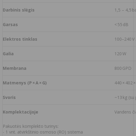
Darbinis slėgis
1,5 – 4,5 b
Garsas
< 55 dB
Elektros tinklas
100–240 V 
Galia
120 W
Membrana
800 GPD
Matmenys (P × A × G)
440 × 402 
Svoris
~13 kg (su
Komplektacijoje
Vandens čia
Pakuotės komplekto turinys:
- 1 vnt. atvirkštinio osmoso (RO) sistema