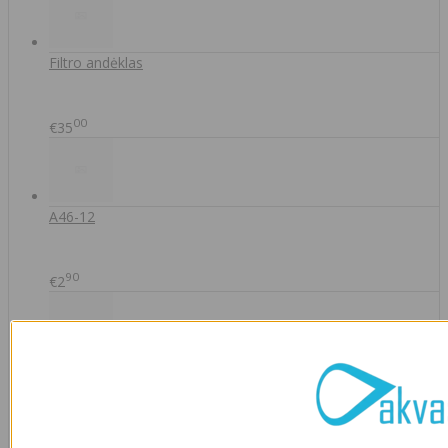
Filtro andėklas
00
€35
A46-12
90
€2
IŠMANAUS VANDENS NUOTĖKIO DETEKTORIAUS PRIEDAS
SOM GUARD
00
€36