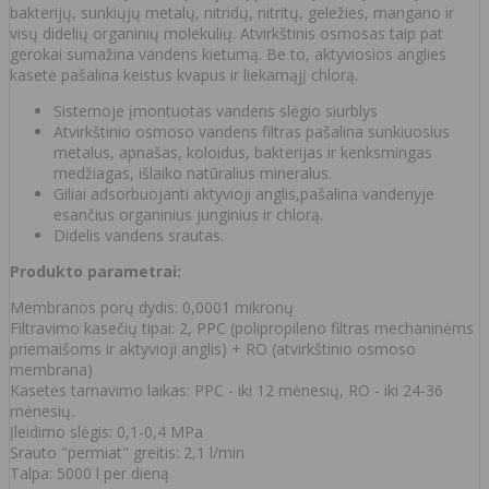
bakterijų, sunkiųjų metalų, nitridų, nitritų, geležies, mangano ir
visų didelių organinių molekulių. Atvirkštinis osmosas taip pat
gerokai sumažina vandens kietumą. Be to, aktyviosios anglies
kasetė pašalina keistus kvapus ir liekamąjį chlorą.
Sistemoje įmontuotas vandens slėgio siurblys
Atvirkštinio osmoso vandens filtras pašalina sunkiuosius
metalus, apnašas, koloidus, bakterijas ir kenksmingas
medžiagas, išlaiko natūralius mineralus.
Giliai adsorbuojanti aktyvioji anglis,pašalina vandenyje
esančius organinius junginius ir chlorą.
Didelis vandens srautas.
Produkto parametrai:
Membranos porų dydis: 0,0001 mikronų
Filtravimo kasečių tipai: 2, PPC (polipropileno filtras mechaninėms
priemaišoms ir aktyvioji anglis) + RO (atvirkštinio osmoso
membrana)
Kasetės tarnavimo laikas: PPC - iki 12 mėnesių, RO - iki 24-36
mėnesių.
Įleidimo slėgis: 0,1-0,4 MPa
Srauto "permiat" greitis: 2,1 l/min
Talpa: 5000 l per dieną