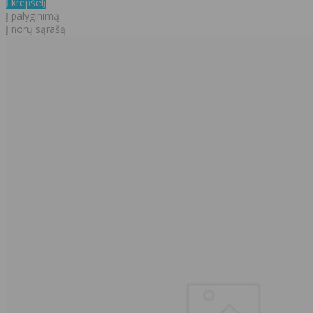
Į krepšelį
Į palyginimą
Į norų sąrašą