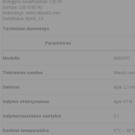
Energijos suvartojimas: 120 W
Įtampa: 220 V/50 Hz
Matmenys: 440x140x402 mm
Sertifikatai: RoHS, CE
Techniniai duomenys
Parametras
Modelis
800GPD
Tiekiamas vanduo
Miesto vand
Debitas
Apie 2,1 l/
Valymo efektyvumas
Apie 97 %
Valymo/nuotekos santykis
2:1
Darbinė temperatūra
5 °C – 38 °