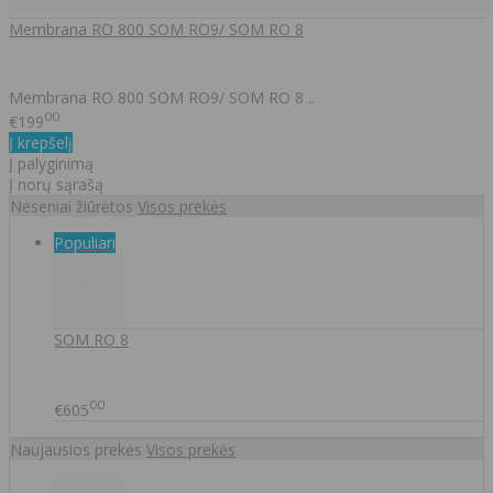
Membrana RO 800 SOM RO9/ SOM RO 8
Membrana RO 800 SOM RO9/ SOM RO 8 ..
00
€199
Į krepšelį
Į palyginimą
Į norų sąrašą
Neseniai žiūrėtos
Visos prekės
Populiari
SOM RO 8
00
€605
Naujausios prekės
Visos prekės