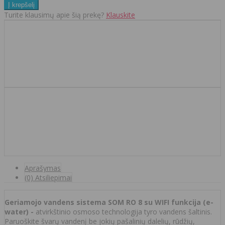
Turite klausimų apie šią prekę?
Klauskite
Aprašymas
(0) Atsiliepimai
Geriamojo vandens sistema SOM RO 8 su WIFI funkcija (e-
water) -
atvirkštinio osmoso technologija tyro vandens šaltinis.
Paruoškite švarų vandenį be jokių pašalinių dalelių, rūdžių,