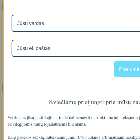
Informacija
Apie mus
Prekių pristatymas
Prekių grąžinimas
Apsipirkimo sąlygos ir taisyklės
Garantijos
NEMOKAMI VANDENS TYRIMAI
Privatumo politika
Atsiskaitymas IŠSIMOKĖTINAI
NAUJIENOS
Prenumer
Facebook konkursų sąlygos
Informacija pagal BDAR
Klientų aptarnavimas
Visos prekės
Kviečiame prisijungti prie mūsų na
Prekės su nuolaida
Gamintojai
Prekių grąžinimai
Vertiname jūsų pasitikėjimą, todėl dalinamės tik atrinktu turiniu: ekspertų
Partnerystės programa
privilegijomis mūsų lojaliausiems klientams.
Dovanų kuponai
Svetainės medis
Kaip padėkos ženklą, suteikiame jums 10% nuolaidą artimiausiam užsakym
Kontaktai