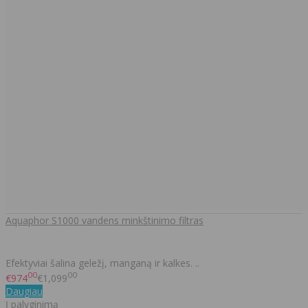
Aquaphor S1000 vandens minkštinimo filtras
Efektyviai šalina geležį, manganą ir kalkes. ..
00
00
€974
€1,099
Daugiau
Į palyginimą