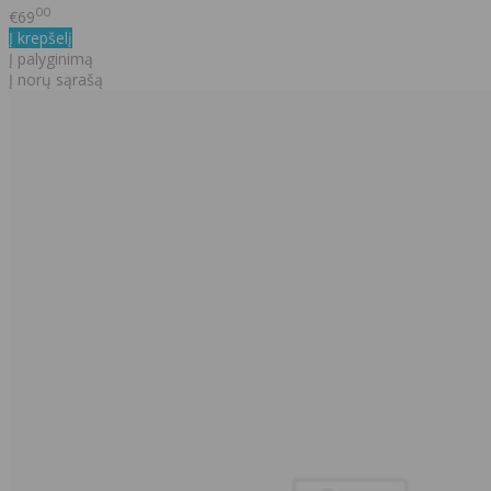
00
€69
Į krepšelį
Į palyginimą
Į norų sąrašą