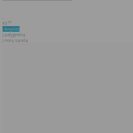
..
30
€5
Į krepšelį
Į palyginimą
Į norų sąrašą