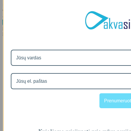
PR OXI 150 šalina vandenyje ištirpusią geležį, manganą, sieros
vandenilį. Filtrai skirti šalto vande..
00
€1,249
Daugiau
Į palyginimą
Į norų sąrašą
Prenumeruot