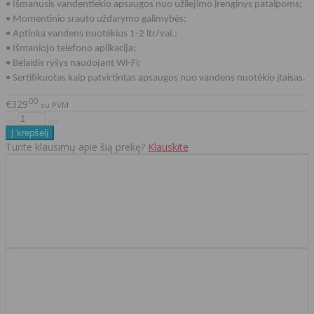
• Išmanusis vandentiekio apsaugos nuo užliejimo įrenginys patalpoms;
• Momentinio
srauto uždarymo
galimybės;
• Aptinka vandens nuotėkius 1-2 ltr/val.;
• Išmaniojo telefono aplikacija;
• Belaidis ryšys naudojant Wi-Fi;
• Sertifikuotas kaip patvirtintas apsaugos nuo vandens nuotėkio įtaisas.
00
€329
su PVM
Turite klausimų apie šią prekę?
Klauskite