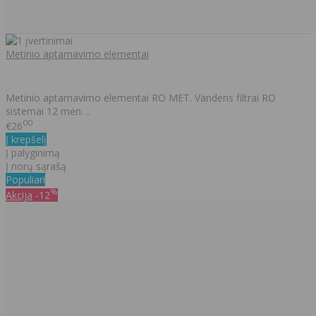
Metinio aptarnavimo elementai
Metinio aptarnavimo elementai RO MET. Vandens filtrai RO
sistemai 12 mėn. ..
00
€26
Į krepšelį
Į palyginimą
Į norų sąrašą
Populiari
%
Akcija
-12