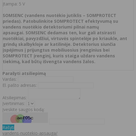
Įtampa: 5 V
SOMSENC
(vandens nuotėkio jutiklis – SOMPROTECT
priedas).
Patobulinkite SOMPROTECT efektyvumą su
vandens nuotėkio detektoriumi pilnai namų
apsaugai.
SOMSENC dedamas ten, kur gali atsirasti
nuotėkiai, pavyzdžiui, virtuvės spintelėje po kriaukle, ant
grindų skalbykloje ar katilinėje. Detektorius siunčia
įspėjimus į prijungtus mobiliuosius įrenginius bei
SOMPROTECT įrenginį, kuris staiga uždaro vandens
tiekimą, kad būtų išvengta vandens žalos.
Parašyti atsiliepimą
Vardas:
El. pašto adresas:
Atsiliepimas:
Įvertinimas:
Įveskite saugos kodą:
Rašyti
vandens-nuotekio-apsauga/