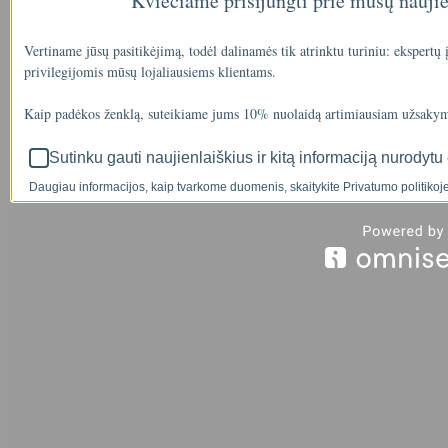
Kviečiame prisijungti prie mūsų nauji
Vertiname jūsų pasitikėjimą, todėl dalinamės tik atrinktu turiniu: ekspertų
privilegijomis mūsų lojaliausiems klientams.
Kaip padėkos ženklą, suteikiame jums 10% nuolaidą artimiausiam užsakym
Sutinku gauti naujienlaiškius ir kitą informaciją nurodytu 
Daugiau informacijos, kaip tvarkome duomenis, skaitykite Privatumo politikoje