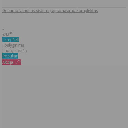
Geriamo vandens sistemų aptarnavimo komplektas
..
40
€43
Į krepšelį
Į palyginimą
Į norų sąrašą
Populiari
%
Akcija
-7