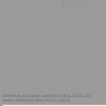
Komplektas: automatinis nugeležinimo filtras PR OXI 150 ir
vandens minkštinimo filtras PR SOFT S65-35