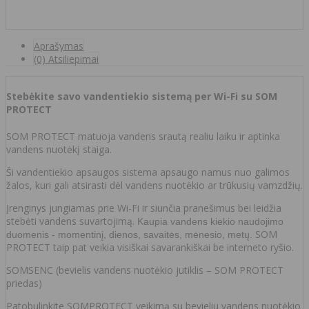
Aprašymas
(0) Atsiliepimai
Stebėkite savo vandentiekio sistemą per Wi-Fi su SOM
PROTECT
SOM PROTECT matuoja vandens srautą realiu laiku ir aptinka
vandens nuotėkį staiga.
Ši vandentiekio apsaugos sistema apsaugo namus nuo galimos
žalos, kuri gali atsirasti dėl vandens nuotėkio ar trūkusių vamzdžių.
Įrenginys jungiamas prie Wi-Fi ir siunčia pranešimus bei leidžia
stebėti vandens suvartojimą.
Kaupia vandens kiekio naudojimo
SOM
duomenis - momentinį, dienos, savaitės, mėnesio, metų.
PROTECT taip pat veikia visiškai savarankiškai be interneto ryšio.
SOMSENC (bevielis vandens nuotėkio jutiklis – SOM PROTECT
priedas)
Patobulinkite SOMPROTECT veikimą su bevieliu vandens nuotėkio