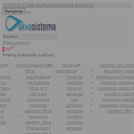
+370 620 11348
info@akvasistema.lt
Kontaktai
Navigacija
Mano paskyra
00
€0
0
Prekių krepšelis tuščias!
nimo
Mechaniniai/anglies
Išmanūs
Osmoso RO sist
filtrai
sprendimai
Aquafilter vanden
inimo
Automatiniai
Išmanūs
Distiliatorius/Demi
ai su
mechaniniai
vandens
Geriamo vandens
 talpa
filtrai AFS
filtrai su
Tiesioginio srauto
kai
Cintropur
apsauga
Vandens maišy
tiniai
mechaniniai
nuo
Virtuviniai maišy
ens
maišiniai
užliejimo
Aquaphor osmoso
rai
vandens filtrai
vandeniu
Vandens filtru
trų
Kasetiniai
Vandens
ldai
vandens filtrai
nuotekio
Praplaunami
apsauga
vandens filtrai