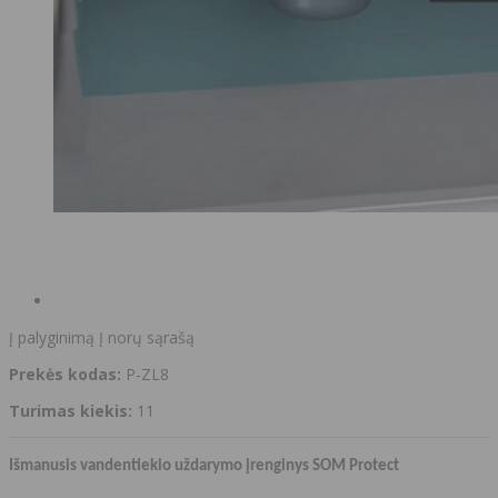
Į palyginimą
Į norų sąrašą
Prekės kodas:
P-ZL8
Turimas kiekis:
11
Išmanusis vandentiekio uždarymo įrenginys SOM Protect