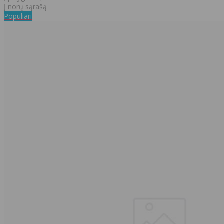
Į norų sąrašą
Populiari