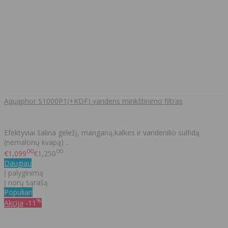
Aquaphor S1000P1(+KDF) vandens minkštinimo filtras
Efektyviai šalina geležį, manganą,kalkes ir vandenilio sulfidą.
(nemalonų kvapą) ..
00
00
€1,099
€1,250
Daugiau
Į palyginimą
Į norų sąrašą
Populiari
%
Akcija
-11