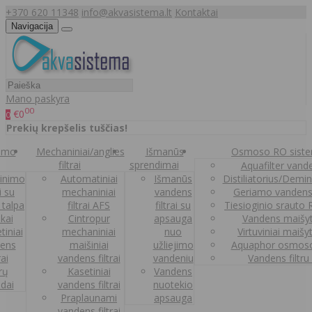
+370 620 11348
info@akvasistema.lt
Kontaktai
Navigacija
Mano paskyra
00
€0
0
Prekių krepšelis tuščias!
nimo
Mechaniniai/anglies
Išmanūs
Osmoso RO sist
filtrai
sprendimai
Aquafilter vanden
inimo
Automatiniai
Išmanūs
Distiliatorius/Demi
ai su
mechaniniai
vandens
Geriamo vandens
 talpa
filtrai AFS
filtrai su
Tiesioginio srauto
kai
Cintropur
apsauga
Vandens maišy
tiniai
mechaniniai
nuo
Virtuviniai maišy
ens
maišiniai
užliejimo
Aquaphor osmoso
rai
vandens filtrai
vandeniu
Vandens filtru
trų
Kasetiniai
Vandens
ldai
vandens filtrai
nuotekio
Praplaunami
apsauga
vandens filtrai