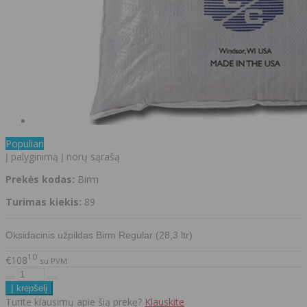
Populiari
Į palyginimą
Į norų sąrašą
Prekės kodas:
Birm
Turimas kiekis:
89
Oksidacinis užpildas Birm Regular (28,3 ltr)
10
€108
su PVM
Turite klausimų apie šią prekę?
Klauskite