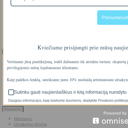
Apsipirkimo sąlygos ir taisyklės
Garantijos
NEMOKAMI VANDENS TYRIMAI
Prenumeruot
Privatumo politika
Atsiskaitymas IŠSIMOKĖTINAI
NAUJIENOS
Facebook konkursų sąlygos
Informacija pagal BDAR
Kviečiame prisijungti prie mūsų nauji
Klientų aptarnavimas
Visos prekės
Vertiname jūsų pasitikėjimą, todėl dalinamės tik atrinktu turiniu: ekspertų
Prekės su nuolaida
privilegijomis mūsų lojaliausiems klientams.
Gamintojai
Prekių grąžinimai
Kaip padėkos ženklą, suteikiame jums 10% nuolaidą artimiausiam užsakym
Partnerystės programa
Dovanų kuponai
Sutinku gauti naujienlaiškius ir kitą informaciją nurodytu 
Svetainės medis
Kontaktai
Daugiau informacijos, kaip tvarkome duomenis, skaitykite Privatumo politikoje
Klientams
Klientams
Užsakymų istorija