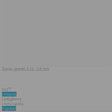
Žvyras (gravel) 3,15 - 5,6 mm
..
00
€22
Į krepšelį
Į palyginimą
Į norų sąrašą
Populiari