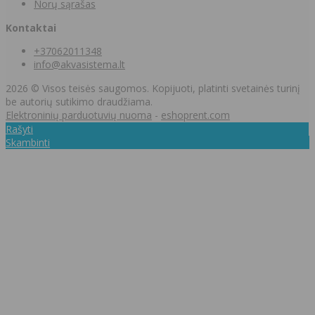
Norų sąrašas
Kontaktai
+37062011348
info@akvasistema.lt
2026 © Visos teisės saugomos. Kopijuoti, platinti svetainės turinį
be autorių sutikimo draudžiama.
Elektroninių parduotuvių nuoma
-
eshoprent.com
Rašyti
Skambinti