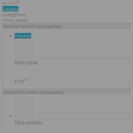
00
€1,319
Daugiau
Į palyginimą
Į norų sąrašą
Neseniai žiūrėtos
Visos prekės
Populiari
Birm regular
10
€108
Naujausios prekės
Visos prekės
Filtro andėklas