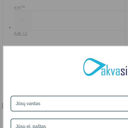
00
€35
A46-12
90
€2
IŠMANAUS VANDENS NUOTĖKIO DETEKTORIAUS PRIEDAS
SOM GUARD
00
€36
Informacija
Apie mus
Prekių pristatymas
Prekių grąžinimas