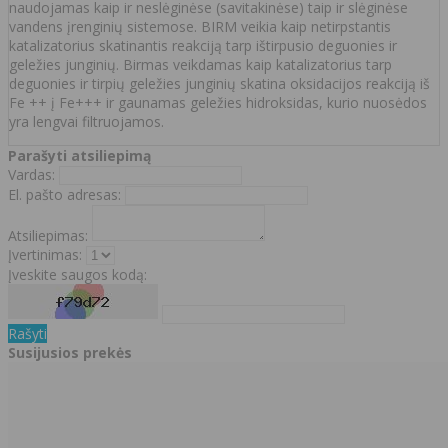
naudojamas kaip ir neslėginėse (savitakinėse) taip ir slėginėse
vandens įrenginių sistemose. BIRM veikia kaip netirpstantis
katalizatorius skatinantis reakciją tarp ištirpusio deguonies ir
geležies junginių. Birmas veikdamas kaip katalizatorius tarp
deguonies ir tirpių geležies junginių skatina oksidacijos reakciją iš
Fe ++ į Fe+++ ir gaunamas geležies hidroksidas, kurio nuosėdos
yra lengvai filtruojamos.
Parašyti atsiliepimą
Vardas:
El. pašto adresas:
Atsiliepimas:
Įvertinimas:
Įveskite saugos kodą:
Rašyti
Susijusios prekės