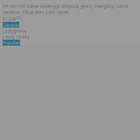
PR OXI 150 šalina vandenyje ištirpusią geležį, manganą, sieros
vandenilį. Filtrai skirti šalto vande..
00
€1,249
Daugiau
Į palyginimą
Į norų sąrašą
Populiari