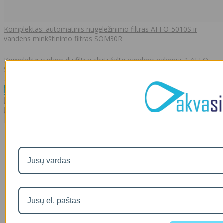
Komplektas: automatinis nugeležinimo filtras AFFO-5010S ir
vandens minkštinimo filtras SOM30R
Komplektą sudaro du filtrai,skirti šalto vandens valymui. 1.AFFO-
5010S-nugeležinimo filtras,šalin..
00
€1,394
Daugiau
Į palyginimą
Į norų sąrašą
Neseniai žiūrėtos
Visos prekės
Populiari
Komplektas: automatinis nugeležinimo filtras AFFO-5010S ir
vandens minkštinimo filtras PR SOFT S65-35
00
€1,319