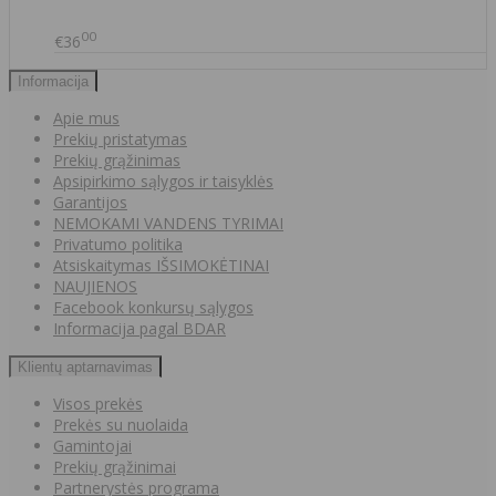
00
€36
Informacija
Apie mus
Prekių pristatymas
Prekių grąžinimas
Apsipirkimo sąlygos ir taisyklės
Garantijos
NEMOKAMI VANDENS TYRIMAI
Privatumo politika
Atsiskaitymas IŠSIMOKĖTINAI
NAUJIENOS
Facebook konkursų sąlygos
Informacija pagal BDAR
Klientų aptarnavimas
Visos prekės
Prekės su nuolaida
Gamintojai
Prekių grąžinimai
Partnerystės programa