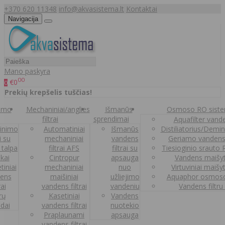
+370 620 11348
info@akvasistema.lt
Kontaktai
Navigacija
Mano paskyra
00
€0
0
Prekių krepšelis tuščias!
nimo
Mechaniniai/anglies
Išmanūs
Osmoso RO sist
filtrai
sprendimai
Aquafilter vanden
inimo
Automatiniai
Išmanūs
Distiliatorius/Demi
ai su
mechaniniai
vandens
Geriamo vandens
 talpa
filtrai AFS
filtrai su
Tiesioginio srauto
kai
Cintropur
apsauga
Vandens maišy
tiniai
mechaniniai
nuo
Virtuviniai maišy
ens
maišiniai
užliejimo
Aquaphor osmoso
rai
vandens filtrai
vandeniu
Vandens filtru
trų
Kasetiniai
Vandens
ldai
vandens filtrai
nuotekio
Praplaunami
apsauga
vandens filtrai