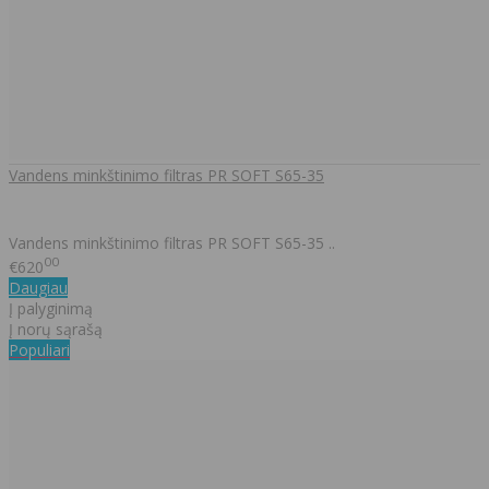
Vandens minkštinimo filtras PR SOFT S65-35
Vandens minkštinimo filtras PR SOFT S65-35 ..
00
€620
Daugiau
Į palyginimą
Į norų sąrašą
Populiari