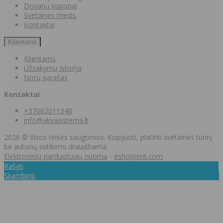
Dovanų kuponai
Svetainės medis
Kontaktai
Klientams
Klientams
Užsakymų istorija
Norų sąrašas
Kontaktai
+37062011348
info@akvasistema.lt
2026 © Visos teisės saugomos. Kopijuoti, platinti svetainės turinį
be autorių sutikimo draudžiama.
Elektroninių parduotuvių nuoma
-
eshoprent.com
Rašyti
Skambinti