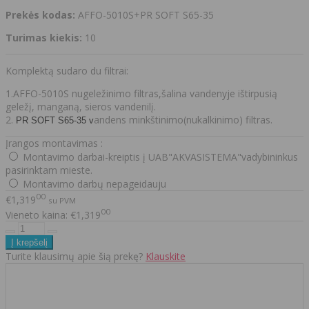
Prekės kodas:
AFFO-5010S+PR SOFT S65-35
Turimas kiekis:
10
Komplektą sudaro du filtrai:
1.AFFO-5010S nugeležinimo filtras,šalina vandenyje ištirpusią
geležį, manganą, sieros vandenilį.
2.
andens minkštinimo(nukalkinimo) filtras.
PR SOFT S65-35 v
Įrangos montavimas :
Montavimo darbai-kreiptis į UAB"AKVASISTEMA"vadybininkus
pasirinktam mieste.
Montavimo darbų nepageidauju
00
€1,319
su PVM
00
Vieneto kaina: €1,319
Turite klausimų apie šią prekę?
Klauskite