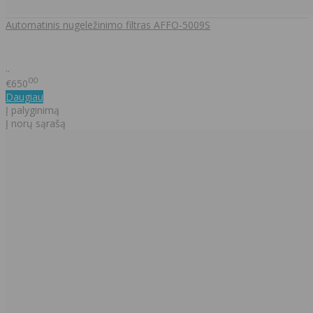
Automatinis nugeležinimo filtras AFFO-5009S
..
00
€650
Daugiau
Į palyginimą
Į norų sąrašą