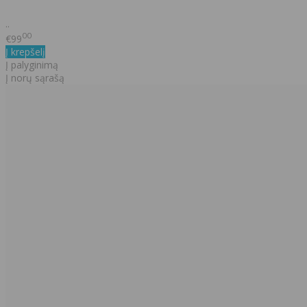
..
00
€99
Į krepšelį
Į palyginimą
Į norų sąrašą