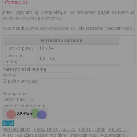
informacijos
Prieš įsigyjant šį komplektą,ar jis tinkamas pagal asmeninius
vandens kokybės parametrus,
rekomenduojame pasikonsultuoti su "Akvasistema" vadybininkais.
Filtravimo sistema
Filtro korpusas
10 x 54
Našumas
1,0 - 1,6
(m3/h)
Parašyti atsiliepimą
Vardas:
El. pašto adresas:
Atsiliepimas:
Įvertinimas:
Įveskite saugos kodą:
Rašyti
geležies filtras
,
kalkių filtras
,
S65-35
,
Filtras
,
Filtrai
,
PR SOFT
,
AFFO
,
Geležies pašalinimo filtrai
,
minkštinimas
,
Automatiniai
,