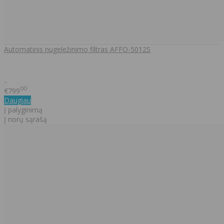
Automatinis nugeležinimo filtras AFFO-5012S
..
00
€799
Daugiau
Į palyginimą
Į norų sąrašą