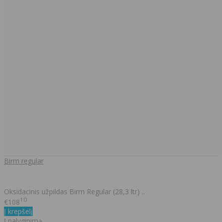
Birm regular
Oksidacinis užpildas Birm Regular (28,3 ltr) ..
10
€108
Į krepšelį
Į palyginimą