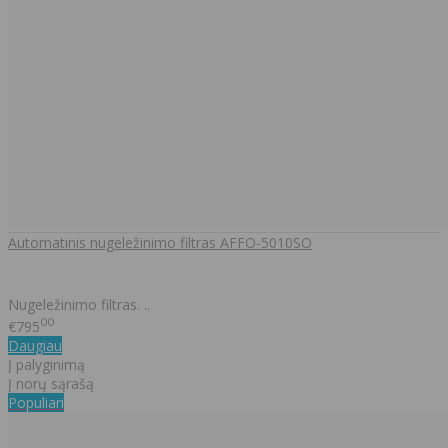
Automatinis nugeležinimo filtras AFFO-5010SO
Nugeležinimo filtras. ..
00
€795
Daugiau
Į palyginimą
Į norų sąrašą
Populiari