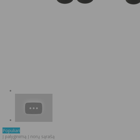
Populiari
Į palyginimą
Į norų sąrašą