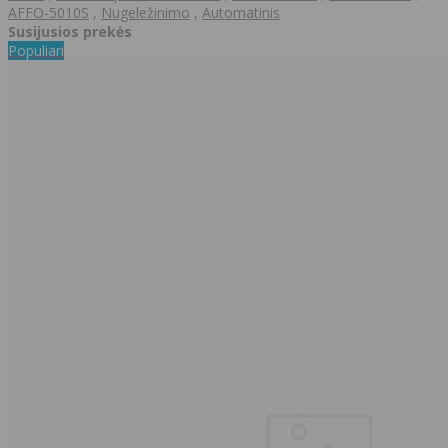
AFFO-5010S
,
Nugeležinimo
,
Automatinis
Susijusios prekės
Populiari