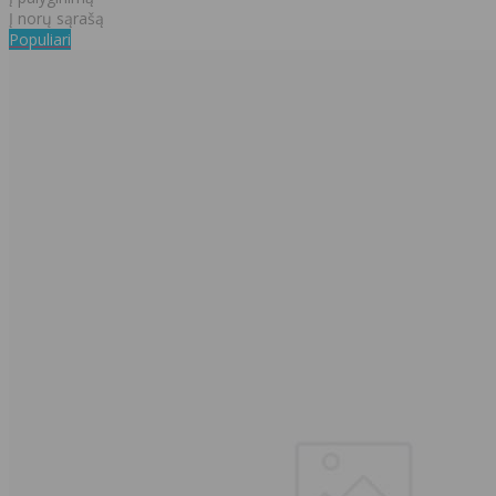
Į norų sąrašą
Populiari