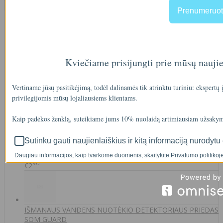
Naujausios prekės
Visos prekės
Prenumeruot
Filtro andėklas
Kviečiame prisijungti prie mūsų nauji
Vertiname jūsų pasitikėjimą, todėl dalinamės tik atrinktu turiniu: ekspertų
00
€35
privilegijomis mūsų lojaliausiems klientams.
Kaip padėkos ženklą, suteikiame jums 10% nuolaidą artimiausiam užsakym
A46-12
Sutinku gauti naujienlaiškius ir kitą informaciją nurodytu 
Daugiau informacijos, kaip tvarkome duomenis, skaitykite Privatumo politikoje
90
€2
IŠMANAUS VANDENS NUOTĖKIO DETEKTORIAUS PRIEDAS
SOM GUARD