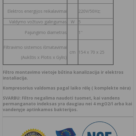
Elektros energijos reikalavimai
220V/50Hz;
Valdymo vožtuvo galingumas
W
5
Pajungimo diametras
1''
Filtravimo sistemos išmatavimai
cm
154 x 70 x 25
(Aukštis x Plotis x Gylis)
Filtro montavimo vietoje būtina kanalizacija ir elektros
instaliacija.
Kompresorius valdomas pagal laiko rėlę ( komplekte nėra)
SVARBU:
Filtro negalima naudoti tuomet, kai vandens
permanganato indeksas yra daugiau nei 4 mgO2/l arba kai
vandenyje aptinkamos bakterijos.