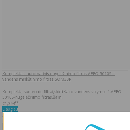
Komplektas: automatinis nugeležinimo filtras AFFO-5010S ir
vandens minkštinimo filtras SOM30R
Komplektą sudaro du filtrai,skirti šalto vandens valymui. 1.AFFO-
5010S-nugeležinimo filtras,šalin..
00
€1,394
Daugiau
Į palyginimą
Į norų sąrašą
Neseniai žiūrėtos
Visos prekės