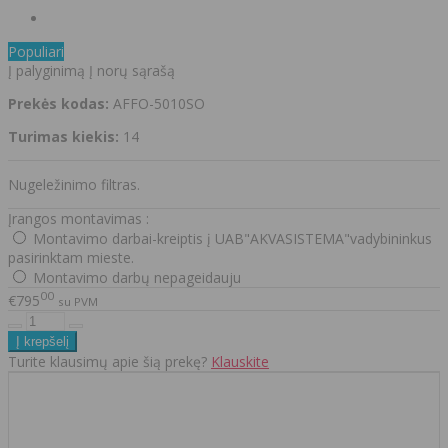
Populiari
Į palyginimą
Į norų sąrašą
Prekės kodas:
AFFO-5010SO
Turimas kiekis:
14
Nugeležinimo filtras.
Įrangos montavimas :
Montavimo darbai-kreiptis į UAB"AKVASISTEMA"vadybininkus
pasirinktam mieste.
Montavimo darbų nepageidauju
00
€795
su PVM
Turite klausimų apie šią prekę?
Klauskite