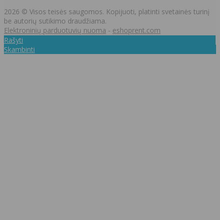
2026 © Visos teisės saugomos. Kopijuoti, platinti svetainės turinį
be autorių sutikimo draudžiama.
Elektroninių parduotuvių nuoma
-
eshoprent.com
Rašyti
Skambinti