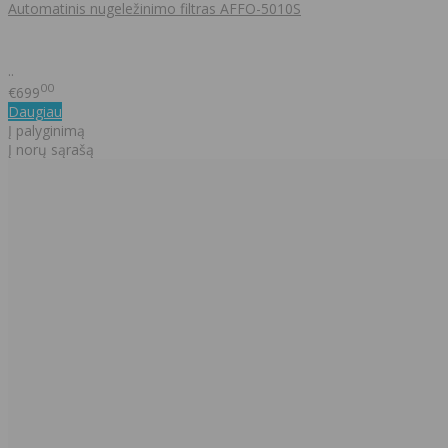
Automatinis nugeležinimo filtras AFFO-5010S
..
00
€699
Daugiau
Į palyginimą
Į norų sąrašą