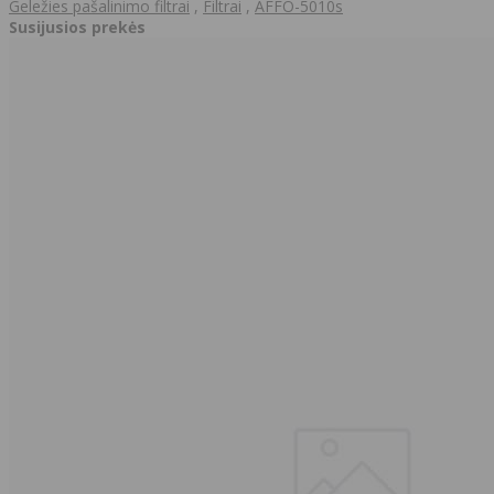
Geležies pašalinimo filtrai
,
Filtrai
,
AFFO-5010s
Susijusios prekės