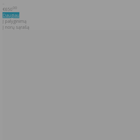
..
00
€650
Daugiau
Į palyginimą
Į norų sąrašą