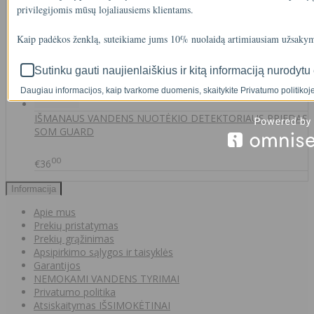
privilegijomis mūsų lojaliausiems klientams.
A46-12
Kaip padėkos ženklą, suteikiame jums 10% nuolaidą artimiausiam užsakym
90
€2
Sutinku gauti naujienlaiškius ir kitą informaciją nurodytu 
Daugiau informacijos, kaip tvarkome duomenis, skaitykite Privatumo politikoje
IŠMANAUS VANDENS NUOTĖKIO DETEKTORIAUS PRIEDAS
SOM GUARD
00
€36
Informacija
Apie mus
Prekių pristatymas
Prekių grąžinimas
Apsipirkimo sąlygos ir taisyklės
Garantijos
NEMOKAMI VANDENS TYRIMAI
Privatumo politika
Atsiskaitymas IŠSIMOKĖTINAI