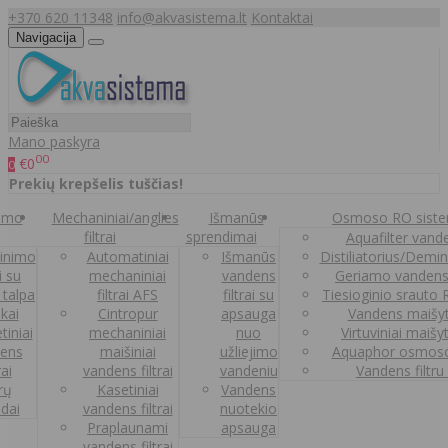
+370 620 11348
info@akvasistema.lt
Kontaktai
Navigacija
Mano paskyra
00
€0
0
Prekių krepšelis tuščias!
nimo
Mechaniniai/anglies
Išmanūs
Osmoso RO sist
filtrai
sprendimai
Aquafilter vanden
inimo
Automatiniai
Išmanūs
Distiliatorius/Demi
ai su
mechaniniai
vandens
Geriamo vandens
 talpa
filtrai AFS
filtrai su
Tiesioginio srauto
kai
Cintropur
apsauga
Vandens maišy
tiniai
mechaniniai
nuo
Virtuviniai maišy
ens
maišiniai
užliejimo
Aquaphor osmoso
rai
vandens filtrai
vandeniu
Vandens filtru
trų
Kasetiniai
Vandens
ldai
vandens filtrai
nuotekio
Praplaunami
apsauga
vandens filtrai