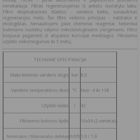
nereikalauja. Filtras regeneruojamas iš anksto nustatytu laiku.
Filtro eksploatacinės išlaidos - vandens kiekis, sunaudotas
regeneracijos metu. Šio filtro veikimo principas - natūralus ir
ekologiškas. Nenaudojami jokie cheminiai reagentai. Nekenkia
buitiniams nuotėkų valymo mikrobiologiniams įrengimams. Filtro
korpusai pagaminti iš atsparios korozijai medžiagos. Filtravimo
užpildo veiksmingumas iki 5 metų.
TECHNINĖ SPECIFIKACIJA
Maks.leistinas vandens slėgis
bar
8,0
Vandens temperatūros ribos
°C
Nuo -4 iki +38
Užpildo kiekis
l
42
Filtravimo kolonos dydis
10x54 (2 vienetai)
m3/h
1,0 / 1,6
Nominalus / Maksimalus debitas