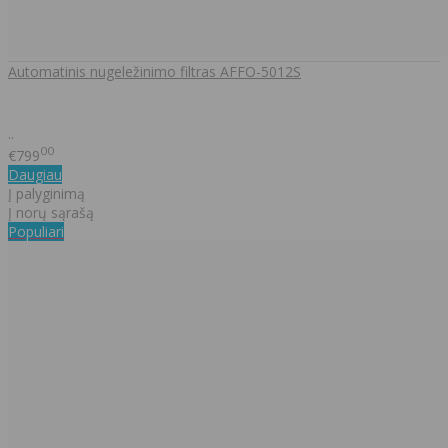
Automatinis nugeležinimo filtras AFFO-5012S
..
00
€799
Daugiau
Į palyginimą
Į norų sąrašą
Populiari