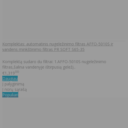
Komplektas: automatinis nugeležinimo filtras AFFO-5010S ir
vandens minkštinimo filtras PR SOFT S65-35
Komplektą sudaro du filtrai: 1.AFFO-5010S nugeležinimo
filtras,šalina vandenyje ištirpusią geležį..
00
€1,319
Daugiau
Į palyginimą
Į norų sąrašą
Populiari