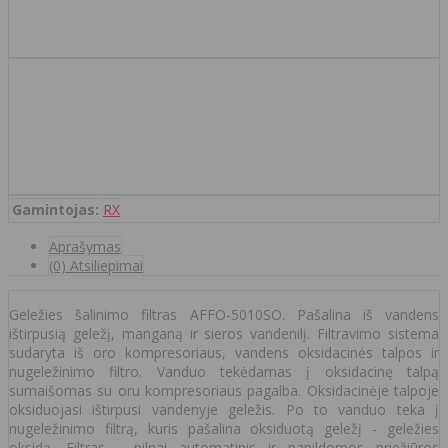
Gamintojas:
RX
Aprašymas
(0) Atsiliepimai
Geležies šalinimo filtras AFFO-5010SO. Pašalina iš vandens
ištirpusią geležį, manganą ir sieros vandenilį. Filtravimo sistema
sudaryta iš oro kompresoriaus, vandens oksidacinės talpos ir
nugeležinimo filtro. Vanduo tekėdamas į oksidacinę talpą
sumaišomas su oru kompresoriaus pagalba. Oksidacinėje talpoje
oksiduojasi ištirpusi vandenyje geležis. Po to vanduo teka į
nugeležinimo filtrą, kuris pašalina oksiduotą geležį - geležies
oksidą. Filtras - pilnai automatinis ir papildomos priežiūros