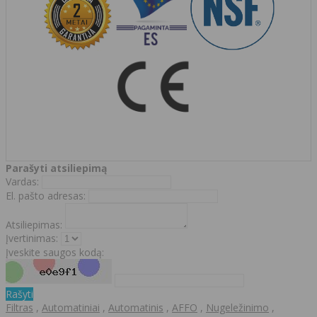
Parašyti atsiliepimą
Vardas:
El. pašto adresas:
Atsiliepimas:
Įvertinimas:
Įveskite saugos kodą:
Rašyti
Filtras
,
Automatiniai
,
Automatinis
,
AFFO
,
Nugeležinimo
,