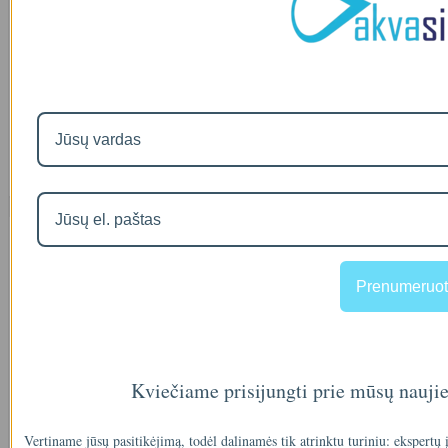
Populiari
Automatinis nugeležinimo filtras AFFO-5010SO
00
€795
Naujausios prekės
Visos prekės
Prenumeruot
Filtro andėklas
00
€35
Kviečiame prisijungti prie mūsų nauji
Vertiname jūsų pasitikėjimą, todėl dalinamės tik atrinktu turiniu: ekspertų