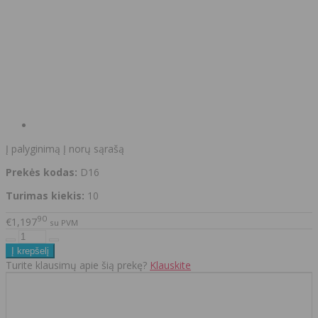
Į palyginimą
Į norų sąrašą
Prekės kodas:
D16
Turimas kiekis:
10
90
€1,197
su PVM
Turite klausimų apie šią prekę?
Klauskite