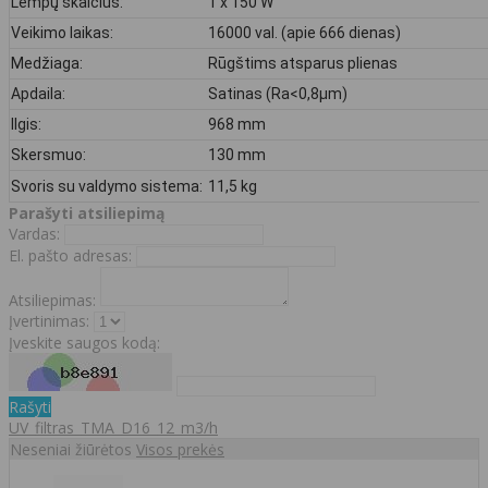
Lempų skaičius:
1 x 150 W
Veikimo laikas:
16000 val. (apie 666 dienas)
Medžiaga:
Rūgštims atsparus plienas
Apdaila:
Satinas (Ra<0,8µm)
Ilgis:
968 mm
Skersmuo:
130 mm
Svoris su valdymo sistema:
11,5 kg
Parašyti atsiliepimą
Vardas:
El. pašto adresas:
Atsiliepimas:
Įvertinimas:
Įveskite saugos kodą:
Rašyti
UV_filtras_TMA_D16_12_m3/h
Neseniai žiūrėtos
Visos prekės