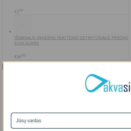
90
€2
IŠMANAUS VANDENS NUOTĖKIO DETEKTORIAUS PRIEDAS
SOM GUARD
00
€36
Informacija
Apie mus
Prekių pristatymas
Prekių grąžinimas
Apsipirkimo sąlygos ir taisyklės
Garantijos
NEMOKAMI VANDENS TYRIMAI
Privatumo politika
Atsiskaitymas IŠSIMOKĖTINAI
NAUJIENOS
Facebook konkursų sąlygos