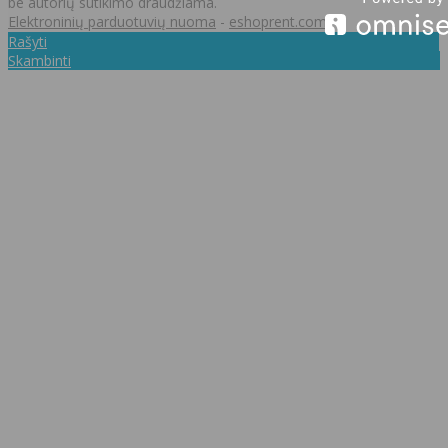
be autorių sutikimo draudžiama.
Elektroninių parduotuvių nuoma
-
eshoprent.com
Rašyti
Skambinti