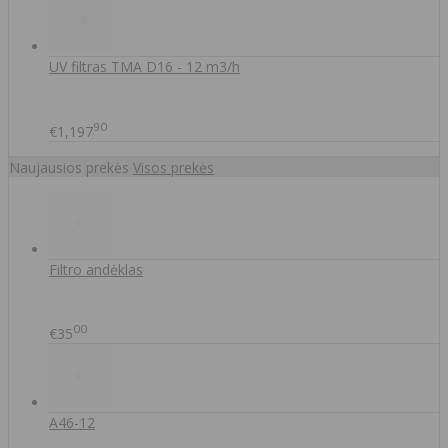
UV filtras TMA D16 - 12 m3/h
90
€1,197
Naujausios prekės
Visos prekės
Filtro andėklas
00
€35
A46-12