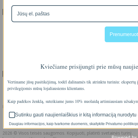
Informacija pagal BDAR
Klientų aptarnavimas
Visos prekės
Prekės su nuolaida
Gamintojai
Prenumeruot
Prekių grąžinimai
Partnerystės programa
Dovanų kuponai
Svetainės medis
Kontaktai
Kviečiame prisijungti prie mūsų nauji
Klientams
Vertiname jūsų pasitikėjimą, todėl dalinamės tik atrinktu turiniu: ekspertų
Klientams
privilegijomis mūsų lojaliausiems klientams.
Užsakymų istorija
Norų sąrašas
Kaip padėkos ženklą, suteikiame jums 10% nuolaidą artimiausiam užsakym
Kontaktai
Sutinku gauti naujienlaiškius ir kitą informaciją nurodytu 
+37062011348
info@akvasistema.lt
Daugiau informacijos, kaip tvarkome duomenis, skaitykite Privatumo politikoje
2026 © Visos teisės saugomos. Kopijuoti, platinti svetainės turinį