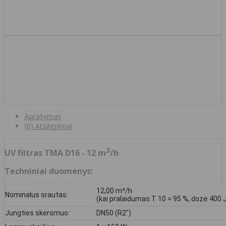
Aprašymas
(0) Atsiliepimai
3
UV filtras TMA D16 - 12 m
/h
Techniniai duomenys:
12,00 m³/h
Nominalus srautas:
(kai pralaidumas T 10 = 95 %, dozė 400 J
Jungties skersmuo:
DN50 (R2")