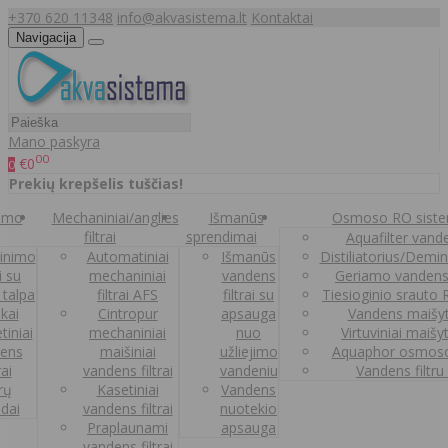
+370 620 11348
info@akvasistema.lt
Kontaktai
Navigacija
Mano paskyra
00
€0
0
Prekių krepšelis tuščias!
nimo
Mechaniniai/anglies
Išmanūs
Osmoso RO sist
filtrai
sprendimai
Aquafilter vanden
inimo
Automatiniai
Išmanūs
Distiliatorius/Demi
ai su
mechaniniai
vandens
Geriamo vandens
 talpa
filtrai AFS
filtrai su
Tiesioginio srauto
kai
Cintropur
apsauga
Vandens maišy
tiniai
mechaniniai
nuo
Virtuviniai maišy
ens
maišiniai
užliejimo
Aquaphor osmoso
rai
vandens filtrai
vandeniu
Vandens filtru
trų
Kasetiniai
Vandens
ldai
vandens filtrai
nuotekio
Praplaunami
apsauga
vandens filtrai