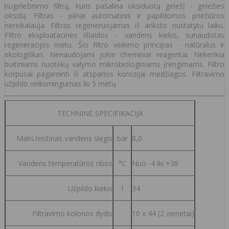
nugeležinimo filtrą, kuris pašalina oksiduotą geležį - geležies
oksidą. Filtras - pilnai automatinis ir papildomos priežiūros
nereikalauja. Filtras regeneruojamas iš anksto nustatytu laiku.
Filtro eksploatacinės išlaidos - vandens kiekis, sunaudotas
regeneracijos metu. Šio filtro veikimo principas - natūralus ir
ekologiškas. Nenaudojami jokie cheminiai reagentai. Nekenkia
buitiniams nuotėkų valymo mikrobiologiniams įrengimams. Filtro
korpusai pagaminti iš atsparios korozijai medžiagos. Filtravimo
užpildo veiksmingumas iki 5 metų.
TECHNINĖ SPECIFIKACIJA
Maks.leistinas vandens slėgis
bar
8,0
Vandens temperatūros ribos
°C
Nuo -4 iki +38
Užpildo kiekis
l
34
Filtravimo kolonos dydis
10 x 44 (2 vienetai)