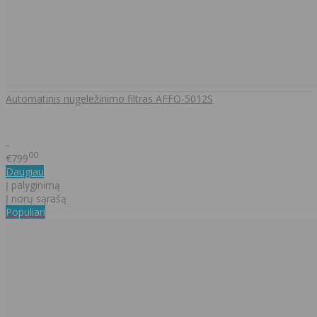
Automatinis nugeležinimo filtras AFFO-5012S
..
00
€799
Daugiau
Į palyginimą
Į norų sąrašą
Populiari