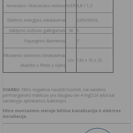
m3/h
0,8 / 1,3
Nominalus / Maksimalus debitas
Elektros energijos reikalavimai
220V/50Hz;
Valdymo vožtuvo galingumas
W
5
Pajungimo diametras
1''
Filtravimo sistemos išmatavimai
cm
130 x 70 x 25
(Aukštis x Plotis x Gylis)
SVARBU:
Filtro negalima naudoti tuomet, kai vandens
permanganato indeksas yra daugiau nei 4 mgO2/l arba kai
vandenyje aptinkamos bakterijos.
Filtro montavimo vietoje būtina kanalizacija ir elektros
instaliacija.