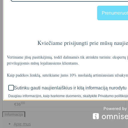
Prenumeruot
00
€35
Kviečiame prisijungti prie mūsų nauji
A46-12
Vertiname jūsų pasitikėjimą, todėl dalinamės tik atrinktu turiniu: ekspertų
90
€2
privilegijomis mūsų lojaliausiems klientams.
Kaip padėkos ženklą, suteikiame jums 10% nuolaidą artimiausiam užsakym
IŠMANAUS VANDENS NUOTĖKIO DETEKTORIAUS PRIEDAS
Sutinku gauti naujienlaiškius ir kitą informaciją nurodytu 
SOM GUARD
Daugiau informacijos, kaip tvarkome duomenis, skaitykite Privatumo politikoje
00
€36
Informacija
Apie mus