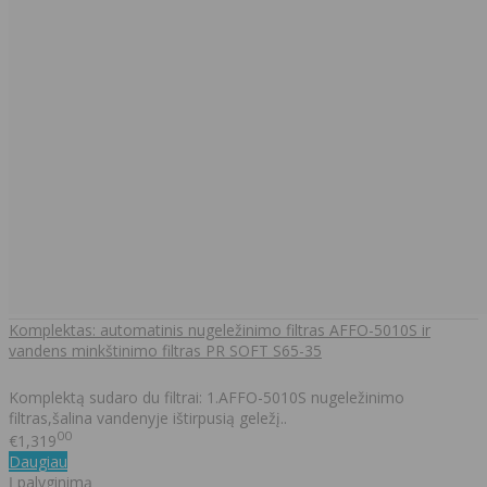
Komplektas: automatinis nugeležinimo filtras AFFO-5010S ir
vandens minkštinimo filtras PR SOFT S65-35
Komplektą sudaro du filtrai: 1.AFFO-5010S nugeležinimo
filtras,šalina vandenyje ištirpusią geležį..
00
€1,319
Daugiau
Į palyginimą