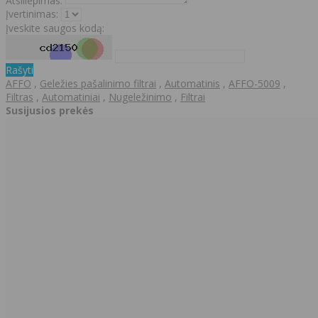
Atsiliepimas:
Įvertinimas:
Įveskite saugos kodą:
Rašyti
AFFO
,
Geležies pašalinimo filtrai
,
Automatinis
,
AFFO-5009
,
Filtras
,
Automatiniai
,
Nugeležinimo
,
Filtrai
Susijusios prekės