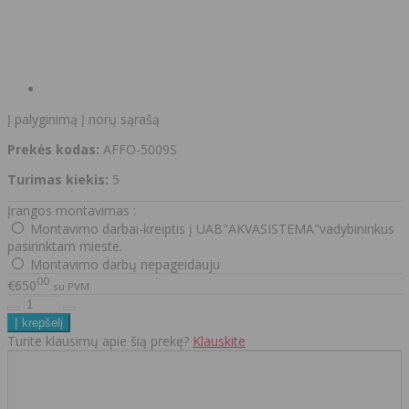
Į palyginimą
Į norų sąrašą
Prekės kodas:
AFFO-5009S
Turimas kiekis:
5
Įrangos montavimas :
Montavimo darbai-kreiptis į UAB"AKVASISTEMA"vadybininkus
pasirinktam mieste.
Montavimo darbų nepageidauju
00
€650
su PVM
Turite klausimų apie šią prekę?
Klauskite