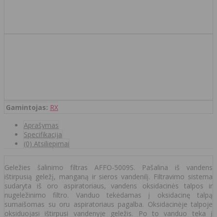
Gamintojas:
RX
Aprašymas
Specifikacija
(0) Atsiliepimai
Geležies šalinimo filtras AFFO-5009S. Pašalina iš vandens
ištirpusią geležį, manganą ir sieros vandenilį. Filtravimo sistema
sudaryta iš oro aspiratoriaus, vandens oksidacinės talpos ir
nugeležinimo filtro. Vanduo tekėdamas į oksidacinę talpą
sumaišomas su oru aspiratoriaus pagalba. Oksidacinėje talpoje
oksiduojasi ištirpusi vandenyje geležis. Po to vanduo teka į