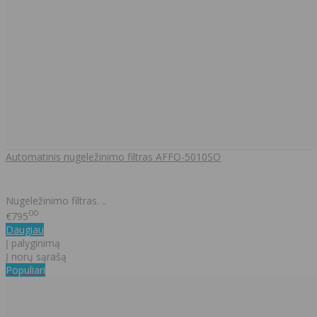
Automatinis nugeležinimo filtras AFFO-5010SO
Nugeležinimo filtras. ..
00
€795
Daugiau
Į palyginimą
Į norų sąrašą
Populiari