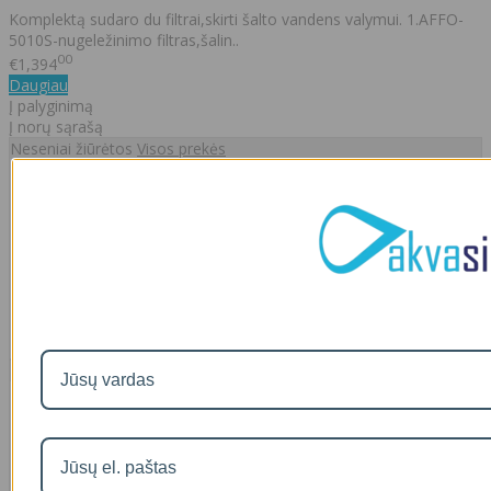
Komplektą sudaro du filtrai,skirti šalto vandens valymui. 1.AFFO-
5010S-nugeležinimo filtras,šalin..
00
€1,394
Daugiau
Į palyginimą
Į norų sąrašą
Neseniai žiūrėtos
Visos prekės
Automatinis nugeležinimo filtras AFFO-5009S
00
€650
Naujausios prekės
Visos prekės
Filtro andėklas