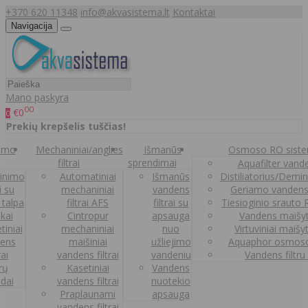
+370 620 11348
info@akvasistema.lt
Kontaktai
Navigacija
Mano paskyra
00
€0
0
Prekių krepšelis tuščias!
nimo
Mechaniniai/anglies
Išmanūs
Osmoso RO sist
filtrai
sprendimai
Aquafilter vanden
inimo
Automatiniai
Išmanūs
Distiliatorius/Demi
ai su
mechaniniai
vandens
Geriamo vandens
 talpa
filtrai AFS
filtrai su
Tiesioginio srauto
kai
Cintropur
apsauga
Vandens maišy
tiniai
mechaniniai
nuo
Virtuviniai maišy
ens
maišiniai
užliejimo
Aquaphor osmoso
rai
vandens filtrai
vandeniu
Vandens filtru
trų
Kasetiniai
Vandens
ldai
vandens filtrai
nuotekio
Praplaunami
apsauga
vandens filtrai