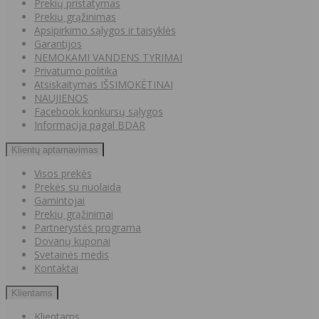
Prekių pristatymas
Prekių grąžinimas
Apsipirkimo sąlygos ir taisyklės
Garantijos
NEMOKAMI VANDENS TYRIMAI
Privatumo politika
Atsiskaitymas IŠSIMOKĖTINAI
NAUJIENOS
Facebook konkursų sąlygos
Informacija pagal BDAR
Klientų aptarnavimas
Visos prekės
Prekės su nuolaida
Gamintojai
Prekių grąžinimai
Partnerystės programa
Dovanų kuponai
Svetainės medis
Kontaktai
Klientams
Klientams