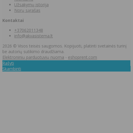
Užsakymų istorija
Norų sąrašas
Kontaktai
+37062011348
info@akvasistema.lt
2026 © Visos teisės saugomos. Kopijuoti, platinti svetainės turinį
be autorių sutikimo draudžiama.
Elektroninių parduotuvių nuoma
-
eshoprent.com
Rašyti
Skambinti