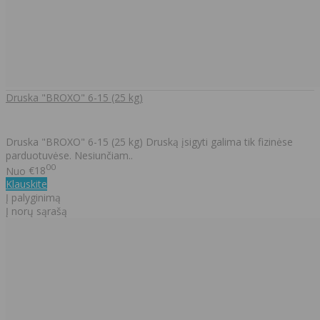
Druska "BROXO" 6-15 (25 kg)
Druska "BROXO" 6-15 (25 kg) Druską įsigyti galima tik fizinėse
parduotuvėse. Nesiunčiam..
00
Nuo
€18
Klauskite
Į palyginimą
Į norų sąrašą