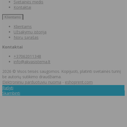
Svetainės medis
Kontaktai
Klientams
Klientams
Užsakymų istorija
Norų sąrašas
Kontaktai
+37062011348
info@akvasistema.lt
2026 © Visos teisės saugomos. Kopijuoti, platinti svetainės turinį
be autorių sutikimo draudžiama.
Elektroninių parduotuvių nuoma
-
eshoprent.com
Rašyti
Skambinti