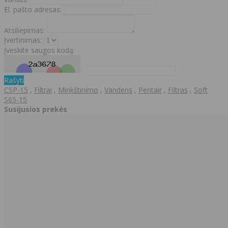
El. pašto adresas:
Atsiliepimas:
Įvertinimas:
Įveskite saugos kodą:
Rašyti
CSP-15
,
Filtrai
,
Minkštinimo
,
Vandens
,
Pentair
,
Filtras
,
Soft
S65-15
Susijusios prekės