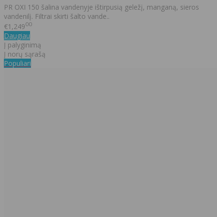
PR OXI 150 šalina vandenyje ištirpusią geležį, manganą, sieros
vandenilį. Filtrai skirti šalto vande..
00
€1,249
Daugiau
Į palyginimą
Į norų sąrašą
Populiari