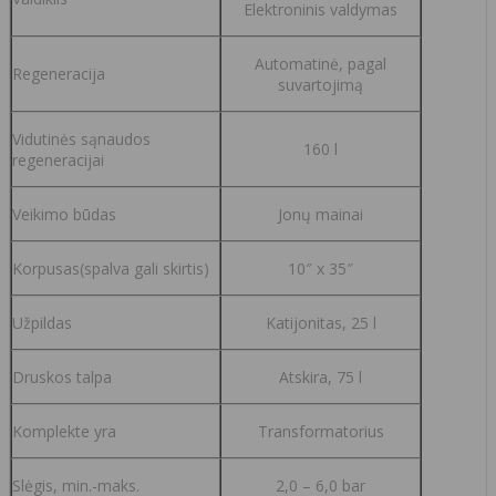
Elektroninis valdymas
Automatinė, pagal
Regeneracija
suvartojimą
Vidutinės sąnaudos
160 l
regeneracijai
Veikimo būdas
Jonų mainai
Korpusas(spalva gali skirtis)
10″ x 35″
Užpildas
Katijonitas, 25 l
Druskos talpa
Atskira, 75 l
Komplekte yra
Transformatorius
Slėgis, min.-maks.
2,0 – 6,0 bar