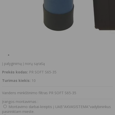
Į palyginimą
Į norų sąrašą
Prekės kodas:
PR SOFT S65-35
Turimas kiekis:
10
Vandens minkštinimo filtras PR SOFT S65-35
Įrangos montavimas :
Montavimo darbai-kreiptis į UAB"AKVASISTEMA"vadybininkus
pasirinktam mieste.