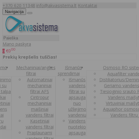
+370 620 11348
info@akvasistema.lt
Kontaktai
Navigacija
Mano paskyra
00
€0
0
Prekių krepšelis tuščias!
nimo
Mechaniniai/anglies
Išmanūs
Osmoso RO sist
filtrai
sprendimai
Aquafilter vanden
inimo
Automatiniai
Išmanūs
Distiliatorius/Demi
ai su
mechaniniai
vandens
Geriamo vandens
 talpa
filtrai AFS
filtrai su
Tiesioginio srauto
kai
Cintropur
apsauga
Vandens maišy
tiniai
mechaniniai
nuo
Virtuviniai maišy
ens
maišiniai
užliejimo
Aquaphor osmoso
rai
vandens filtrai
vandeniu
Vandens filtru
trų
Kasetiniai
Vandens
ldai
vandens filtrai
nuotekio
Praplaunami
apsauga
vandens filtrai