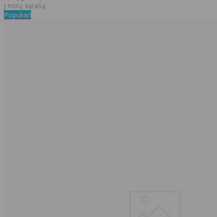
Į norų sąrašą
Populiari