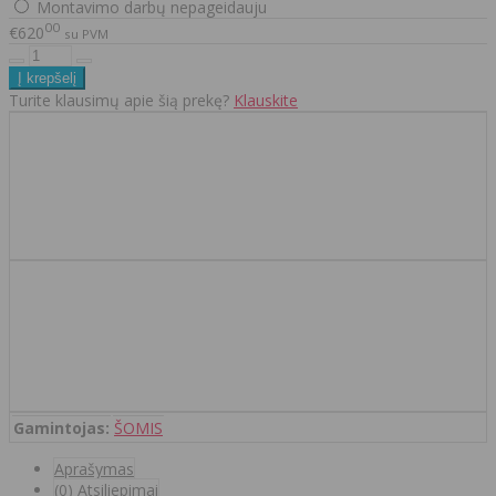
Montavimo darbų nepageidauju
00
€620
su PVM
Turite klausimų apie šią prekę?
Klauskite
Gamintojas:
ŠOMIS
Aprašymas
(0) Atsiliepimai