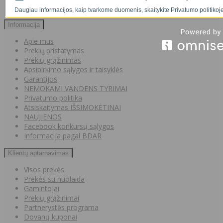
00
€36
Daugiau informacijos, kaip tvarkome duomenis, skaitykite Privatumo politikoje
Informacija
Apie mus
Prekių pristatymas
Prekių grąžinimas
Apsipirkimo sąlygos ir taisyklės
Garantijos
NEMOKAMI VANDENS TYRIMAI
Privatumo politika
Atsiskaitymas IŠSIMOKĖTINAI
NAUJIENOS
Facebook konkursų sąlygos
Informacija pagal BDAR
Klientų aptarnavimas
Visos prekės
Prekės su nuolaida
Gamintojai
Prekių grąžinimai
Partnerystės programa
Dovanų kuponai