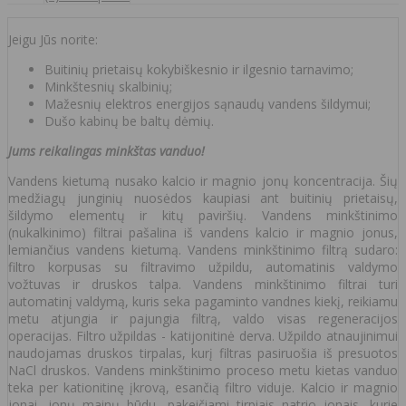
Jeigu Jūs norite:
Buitinių prietaisų kokybiškesnio ir ilgesnio tarnavimo;
Minkštesnių skalbinių;
Mažesnių elektros energijos sąnaudų vandens šildymui;
Dušo kabinų be baltų dėmių.
Jums reikalingas minkštas vanduo!
Vandens kietumą nusako kalcio ir magnio jonų koncentracija. Šių
medžiagų junginių nuosėdos kaupiasi ant buitinių prietaisų,
šildymo elementų ir kitų paviršių. Vandens minkštinimo
(nukalkinimo) filtrai pašalina iš vandens kalcio ir magnio jonus,
lemiančius vandens kietumą. Vandens minkštinimo filtrą sudaro:
filtro korpusas su filtravimo užpildu, automatinis valdymo
vožtuvas ir druskos talpa. Vandens minkštinimo filtrai turi
automatinį valdymą, kuris seka pagaminto vandnes kiekį, reikiamu
metu atjungia ir pajungia filtrą, valdo visas regeneracijos
operacijas. Filtro užpildas - katijonitinė derva. Užpildo atnaujinimui
naudojamas druskos tirpalas, kurį filtras pasiruošia iš presuotos
NaCl druskos. Vandens minkštinimo proceso metu kietas vanduo
teka per kationitinę įkrovą, esančią filtro viduje. Kalcio ir magnio
jonai, jonų mainų būdu, pakeičiami tirpiais natrio jonais, kurie