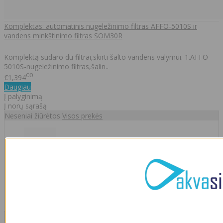
Komplektas: automatinis nugeležinimo filtras AFFO-5010S ir
vandens minkštinimo filtras SOM30R
Komplektą sudaro du filtrai,skirti šalto vandens valymui. 1.AFFO-
5010S-nugeležinimo filtras,šalin..
00
€1,394
Daugiau
Į palyginimą
Į norų sąrašą
Neseniai žiūrėtos
Visos prekės
Vandens minkštinimo filtras PR SOFT S65-35
00
€620
Naujausios prekės
Visos prekės