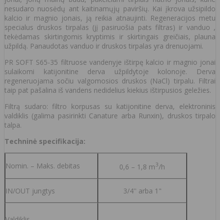
nesudaro nuosėdų ant kaitinamųjų paviršių. Kai įkrova užsipildo
kalcio ir magnio jonais, ją reikia atnaujinti. Regeneracijos metu
specialus druskos tirpalas (jį pasiruošia pats filtras) ir vanduo ,
tekėdamas skirtingomis kryptimis ir skirtingais greičiais, plauna
užpildą. Panaudotas vanduo ir druskos tirpalas yra drenuojami.
PR SOFT S65-35 filtruose vandenyje ištirpę kalcio ir magnio jonai
sulaikomi katijonitine derva užpildytoje kolonoje. Derva
regeneruojama sočiu valgomosios druskos (NaCl) tirpalu. Filtrai
taip pat pašalina iš vandens nedidelius kiekius ištirpusios geležies.
Filtrą sudaro: filtro korpusas su katijonitine derva, elektroninis
valdiklis (galima pasirinkti Canature arba Runxin), druskos tirpalo
talpa.
Techninė specifikacija:
3
Nomin. – Maks. debitas
0,6 – 1,8 m
/h
IN/OUT jungtys
3/4'' arba 1"
Valdiklis