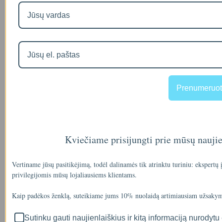
Filtro andėklas
00
€35
Prenumeruot
A46-12
Kviečiame prisijungti prie mūsų nauji
90
€2
Vertiname jūsų pasitikėjimą, todėl dalinamės tik atrinktu turiniu: ekspertų
privilegijomis mūsų lojaliausiems klientams.
Kaip padėkos ženklą, suteikiame jums 10% nuolaidą artimiausiam užsakym
IŠMANAUS VANDENS NUOTĖKIO DETEKTORIAUS PRIEDAS
SOM GUARD
Sutinku gauti naujienlaiškius ir kitą informaciją nurodytu 