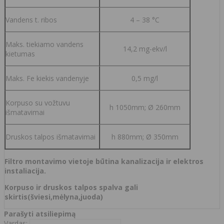
Vandens t. ribos
4 – 38 °C
Maks. tiekiamo vandens
14,2 mg-ekv/l
kietumas
Maks. Fe kiekis vandenyje
0,5 mg/l
Korpuso su vožtuvu
h 1050mm; Ø 260mm
išmatavimai
Druskos talpos išmatavimai
h 880mm; Ø 350mm
Filtro montavimo vietoje būtina kanalizacija ir elektros
instaliacija.
Korpuso ir druskos talpos spalva gali
skirtis(šviesi,mėlyna,juoda)
Parašyti atsiliepimą
Vardas: