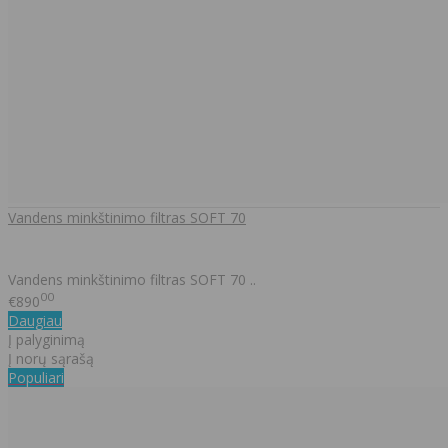
Vandens minkštinimo filtras SOFT 70
​Vandens minkštinimo filtras SOFT 70 ..
00
€890
Daugiau
Į palyginimą
Į norų sąrašą
Populiari