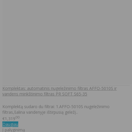
Komplektas: automatinis nugeležinimo filtras AFFO-5010S ir
vandens minkštinimo filtras PR SOFT S65-35
Komplektą sudaro du filtrai: 1.AFFO-5010S nugeležinimo
filtras,šalina vandenyje ištirpusią geležį..
00
€1,319
Daugiau
Į palyginimą