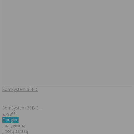
SomSystem 30E-C
SomSystem 30E-C ..
00
€798
Daugiau
Į palyginimą
Į norų sąrašą