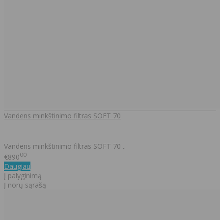
Vandens minkštinimo filtras SOFT 70
​Vandens minkštinimo filtras SOFT 70 ..
00
€890
Daugiau
Į palyginimą
Į norų sąrašą