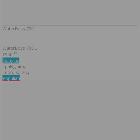
WaterBoss 700
WaterBoss 700 ..
00
€950
Daugiau
Į palyginimą
Į norų sąrašą
Populiari