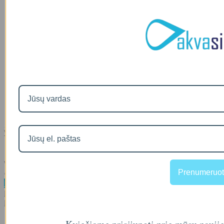
Vandens minkštinimo filtras PR SOFT S89-200
Vandens minkštinimo filtras PR SOFT S89-200 ..
Prenumeruot
00
€1,215
Daugiau
Į palyginimą
Į norų sąrašą