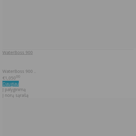
WaterBoss 900
WaterBoss 900 ..
00
€1,050
Daugiau
Į palyginimą
Į norų sąrašą