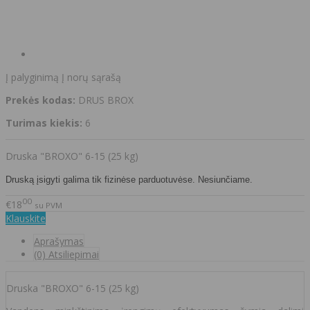
Į palyginimą
Į norų sąrašą
Prekės kodas:
DRUS BROX
Turimas kiekis:
6
Druska "BROXO" 6-15 (25 kg)
Druską įsigyti galima tik fizinėse parduotuvėse. Nesiunčiame.
00
€18
su PVM
Klauskite
Aprašymas
(0) Atsiliepimai
Druska "BROXO" 6-15 (25 kg)