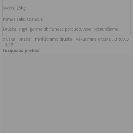
Svoris: 25kg
Kilmės šalis: Olandija
Druską įsigyti galima tik fizinėse parduotuvėse. Nesiunčiame.
druska
,
priedai
,
minkštinimo druska
,
vakuumine druska
,
BROXO
,
6-15
Susijusios prekės