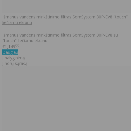
Išmanus vandens minkštinimo filtras SomSystem 30P-EV8 "touch"
liečiamu ekranu
Išmanus vandens minkštinimo filtras SomSystem 30P-EV8 su
"touch" liečiamu ekranu ..
00
€1,149
Daugiau
Į palyginimą
Į norų sąrašą