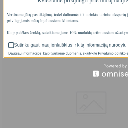
Kviečiame prisijungti prie mūsų nauji
Vertiname jūsų pasitikėjimą, todėl dalinamės tik atrinktu turiniu: ekspertų
privilegijomis mūsų lojaliausiems klientams.
Kaip padėkos ženklą, suteikiame jums 10% nuolaidą artimiausiam užsakym
Sutinku gauti naujienlaiškius ir kitą informaciją nurodytu 
Daugiau informacijos, kaip tvarkome duomenis, skaitykite Privatumo politikoje