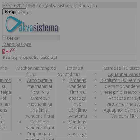
+370 620 11348
info@akvasistema.lt
Kontaktai
Navigacija
Mano paskyra
00
€0
0
Prekių krepšelis tuščias!
nimo
Mechaniniai/anglies
Išmanūs
Osmoso RO sist
filtrai
sprendimai
Aquafilter vanden
inimo
Automatiniai
Išmanūs
Distiliatorius/Demi
ai su
mechaniniai
vandens
Geriamo vandens
 talpa
filtrai AFS
filtrai su
Tiesioginio srauto
kai
Cintropur
apsauga
Vandens maišy
tiniai
mechaniniai
nuo
Virtuviniai maišy
ens
maišiniai
užliejimo
Aquaphor osmoso
rai
vandens filtrai
vandeniu
Vandens filtru
trų
Kasetiniai
Vandens
ldai
vandens filtrai
nuotekio
Praplaunami
apsauga
vandens filtrai