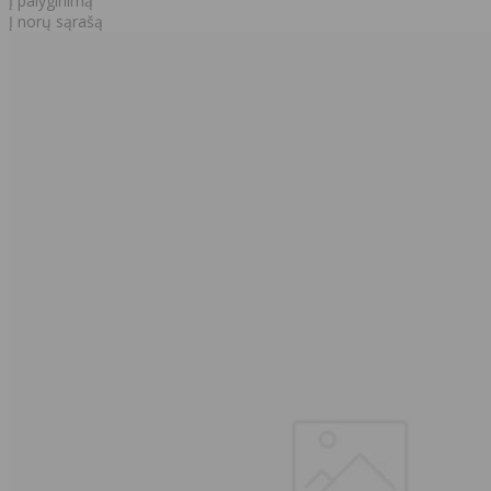
Į palyginimą
Į norų sąrašą