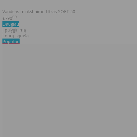
​Vandens minkštinimo filtras SOFT 50 ..
00
€790
Daugiau
Į palyginimą
Į norų sąrašą
Populiari