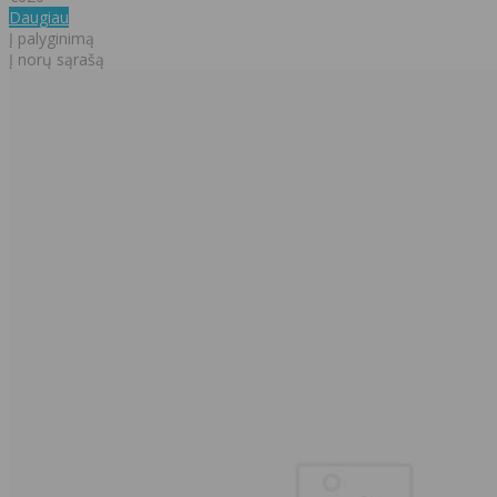
Daugiau
Į palyginimą
Į norų sąrašą