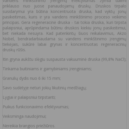
Vandens minkštinimo įrengimų efektyvumas žymia dalimi
priklauso nuo juose panaudojamų druskų. Druskos tirpalo
susidarymui yra būtina koncentruota druska, kad vyktų jonų
pasikeitimas, kuris ir yra vandens minkštinimo proceso veikimo
principas. Gera regeneracinė druska - tai tokia druska, kuri tirpsta
palaipsniui, aprūpindama būtinu druskos kiekiu jonų pasikeitimui,
bet niekada nesuyra. Kad patenkintų šiuos reikalavimus, Akzo
Nobel, bendradarbiaudama su vandens minkštinimo įrengimų
tiekėjais, sukūrė labai grynas ir koncentruotas regeneracinių
druskų rūšis.
Itin gryna aukštu slėgiu suspausta vakuuminė druska (99,8% NaCl);
Tinkama buitiniams ir gamybiniams įrenginiams;
Granulių dydis nuo 6 iki 15 mm;
Savo sudėtyje neturi jokių likutinių medžiagų;
Lygiai ir palaipsniui tirpstanti;
Puikus funkcionavimo efektyvumas;
Veiksminga naudojimui;
Nereikia brangios priežiūros.