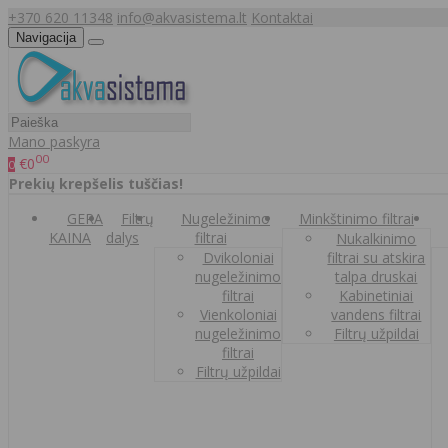
+370 620 11348
info@akvasistema.lt
Kontaktai
Navigacija
Mano paskyra
00
€0
0
Prekių krepšelis tuščias!
GERA
Filtrų
Nugeležinimo
Minkštinimo filtrai
KAINA
dalys
filtrai
Nukalkinimo
Dvikoloniai
filtrai su atskira
nugeležinimo
talpa druskai
filtrai
Kabinetiniai
Vienkoloniai
vandens filtrai
nugeležinimo
Filtrų užpildai
filtrai
Filtrų užpildai