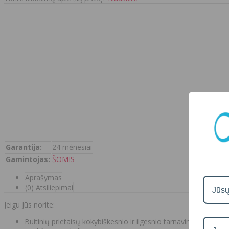
Garantija:
24 mėnesiai
Gamintojas:
ŠOMIS
Aprašymas
(0) Atsiliepimai
Jeigu Jūs norite:
Buitinių prietaisų kokybiškesnio ir ilgesnio tarnavimo;