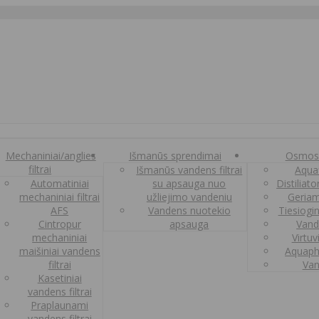
Mechaniniai/anglies
Išmanūs sprendimai
Osmos
filtrai
Išmanūs vandens filtrai
Aquaf
Automatiniai
su apsauga nuo
Distiliat
mechaniniai filtrai
užliejimo vandeniu
Geriam
AFS
Vandens nuotekio
Tiesiogi
Cintropur
apsauga
Vand
mechaniniai
Virtuv
maišiniai vandens
Aquaph
filtrai
Van
Kasetiniai
vandens filtrai
Praplaunami
vandens filtrai