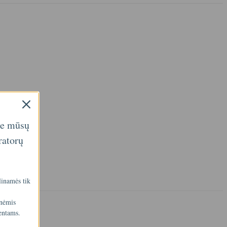
ie mūsų
ratorų
linamės tik
inėmis
entams.