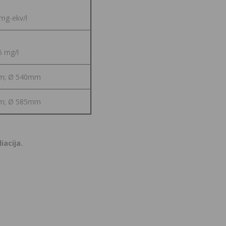
mg-ekv/l
5 mg/l
m; Ø 540mm
m; Ø 585mm
iacija.