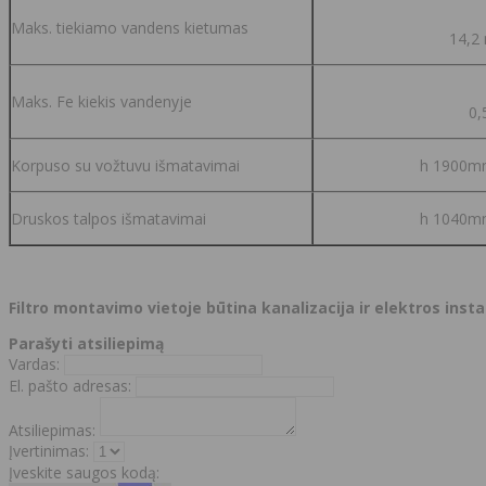
Maks. tiekiamo vandens kietumas
14,2 
Maks. Fe kiekis vandenyje
0,
Korpuso su vožtuvu išmatavimai
h 1900m
Druskos talpos išmatavimai
h 1040m
Filtro montavimo vietoje būtina kanalizacija ir elektros instal
Parašyti atsiliepimą
Vardas:
El. pašto adresas:
Atsiliepimas:
Įvertinimas:
Įveskite saugos kodą: