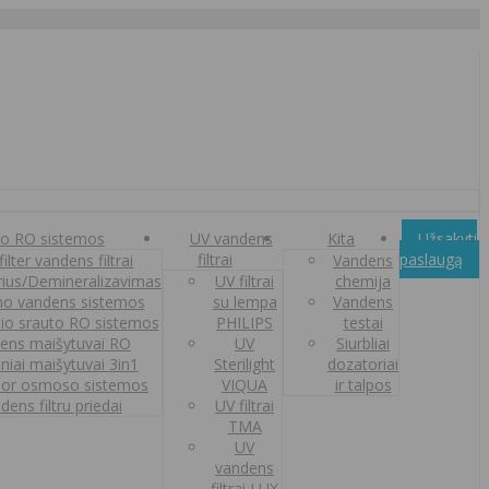
o RO sistemos
UV vandens
Kita
Užsakyti
filtrai
paslaugą
ilter vandens filtrai
Vandens
orius/Demineralizavimas
UV filtrai
chemija
o vandens sistemos
su lempa
Vandens
nio srauto RO sistemos
PHILIPS
testai
ens maišytuvai RO
UV
Siurbliai
iniai maišytuvai 3in1
Sterilight
dozatoriai
or osmoso sistemos
VIQUA
ir talpos
dens filtru priedai
UV filtrai
TMA
UV
vandens
filtrai LUX