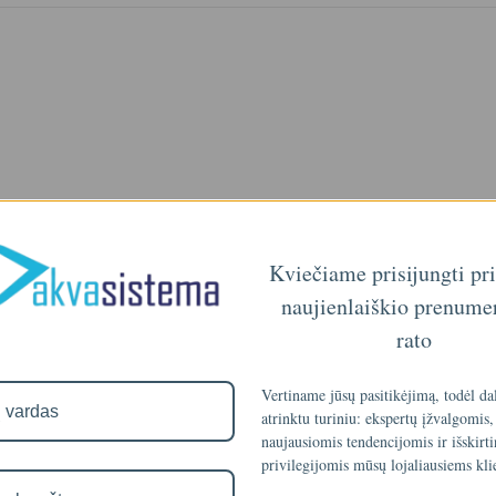
Kviečiame prisijungti pr
naujienlaiškio prenume
rato
Vertiname jūsų pasitikėjimą, todėl da
atrinktu turiniu: ekspertų įžvalgomis,
naujausiomis tendencijomis ir išskirt
privilegijomis mūsų lojaliausiems kli