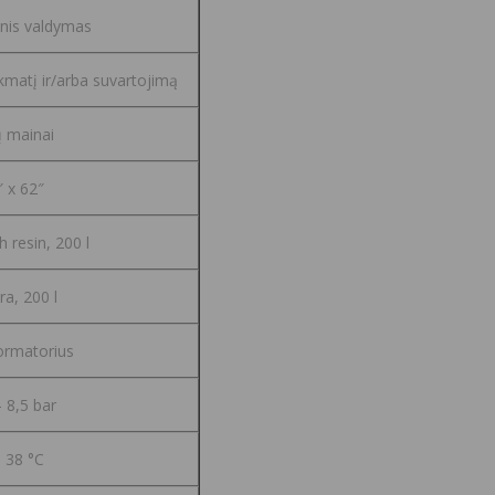
nis valdymas
kmatį ir/arba suvartojimą
 mainai
″ x 62″
 resin, 200 l
ra, 200 l
ormatorius
– 8,5 bar
– 38 °C