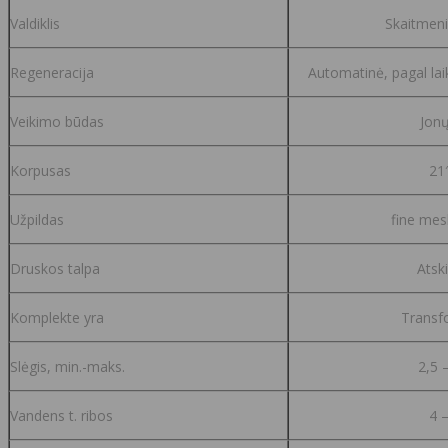
Valdiklis
Skaitmeni
Regeneracija
Automatinė, pagal lai
Veikimo būdas
Jonų
Korpusas
21
Užpildas
fine mesh
Druskos talpa
Atski
Komplekte yra
Transf
Slėgis, min.-maks.
2,5 
Vandens t. ribos
4 