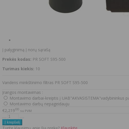
Į palyginimą
Į norų sąrašą
Prekės kodas:
PR SOFT S95-500
Turimas kiekis:
10
Vandens minkštinimo filtras PR SOFT S95-500
Įrangos montavimas :
Montavimo darbai-kreiptis į UAB"AKVASISTEMA"vadybininkus pa
Montavimo darbų nepageidauju
00
€2,219
su PVM
Turite klausimų apie šią prekę?
Klauskite