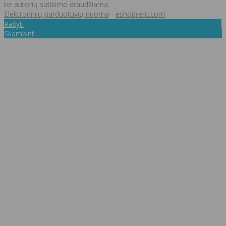
be autorių sutikimo draudžiama.
Elektroninių parduotuvių nuoma
-
eshoprent.com
Rašyti
Skambinti