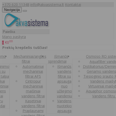
+370 620 11348
info@akvasistema.lt
Kontaktai
Navigacija
Mano paskyra
00
€0
0
Prekių krepšelis tuščias!
nimo
Mechaniniai/anglies
Išmanūs
Osmoso RO sist
filtrai
sprendimai
Aquafilter vanden
inimo
Automatiniai
Išmanūs
Distiliatorius/Demi
ai su
mechaniniai
vandens
Geriamo vandens
 talpa
filtrai AFS
filtrai su
Tiesioginio srauto
kai
Cintropur
apsauga
Vandens maišy
tiniai
mechaniniai
nuo
Virtuviniai maišy
ens
maišiniai
užliejimo
Aquaphor osmoso
rai
vandens filtrai
vandeniu
Vandens filtru
trų
Kasetiniai
Vandens
ldai
vandens filtrai
nuotekio
Praplaunami
apsauga
vandens filtrai