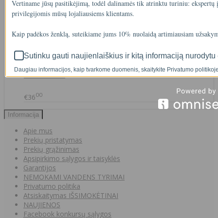
Vertiname jūsų pasitikėjimą, todėl dalinamės tik atrinktu turiniu: ekspertų
privilegijomis mūsų lojaliausiems klientams.
90
€2
Kaip padėkos ženklą, suteikiame jums 10% nuolaidą artimiausiam užsakym
Sutinku gauti naujienlaiškius ir kitą informaciją nurodytu 
IŠMANAUS VANDENS NUOTĖKIO DETEKTORIAUS PRIEDAS
Daugiau informacijos, kaip tvarkome duomenis, skaitykite Privatumo politikoje
SOM GUARD
00
€36
Informacija
Apie mus
Prekių pristatymas
Prekių grąžinimas
Apsipirkimo sąlygos ir taisyklės
Garantijos
NEMOKAMI VANDENS TYRIMAI
Privatumo politika
Atsiskaitymas IŠSIMOKĖTINAI
NAUJIENOS
Facebook konkursų sąlygos