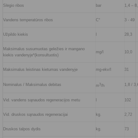
Slėgio ribos
bar
1,4 – 8
Vandens temperatūros ribos
C°
3 - 49
Užpildo kiekis
l
28,3
Maksimalus susumuotas geležies ir mangano
mg/l
10,0
kiekis vandenyje*(konsultuotis)
Maksimalus leistinas kietumas vandenyje
mg-ekv/l
31
Nominalus / Maksimalus debitas
3
1,8 / 3,
m
/h
Vid. vandens sąnaudos regeneracijos metu
l
102
Vid. druskos sąnaudos regeneracijai
kg.
2,72
Druskos talpos dydis
kg.
73