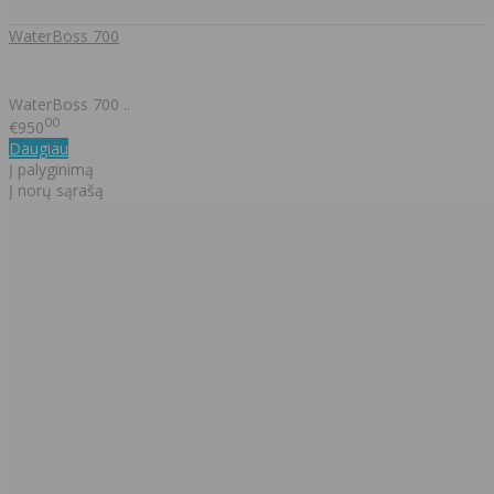
WaterBoss 700
WaterBoss 700 ..
00
€950
Daugiau
Į palyginimą
Į norų sąrašą