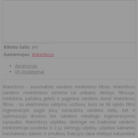
Kilmės šalis:
JAV
Gamintojas:
WaterBoss
Aprašymas
(0) Atsiliepimai
Waterboss - automatinis vandens minktinimo filtras. WaterBoss
vandens minkštinimo sistema tai unikalus derinys: filtruoja,
minkština, pašaliną geležį ir pagerina vandens skonį! Waterboss
filtras - su elektroniniu valdymo vožtuvu, kuris ne tik vykdo filtro
regeneracijas pagal Jūsų sunaudotą vandens kiekį, bet ir
optimizuoja druskos bei vandens reikalingo regeneracijoms
sąnaudas. WaterBoss užpildas, skirtingai nei tradiciniai vandens
minkštintojai susideda iš 2-jų skirtingų užpildų: užpildas šalinantis
mechanines daleles ir smulkios frakcijos labai efektyvi katijonitinė