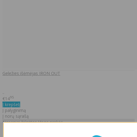
Geležies išėmėjas IRON OUT
..
95
€14
Į krepšelį
Į palyginimą
Į norų sąrašą
Neseniai žiūrėtos
Visos prekės
Populiari