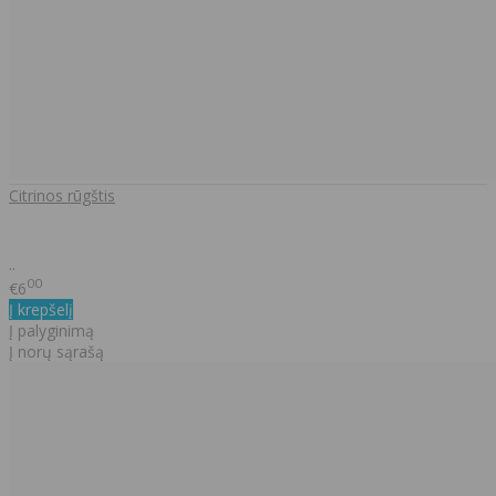
Citrinos rūgštis
..
00
€6
Į krepšelį
Į palyginimą
Į norų sąrašą