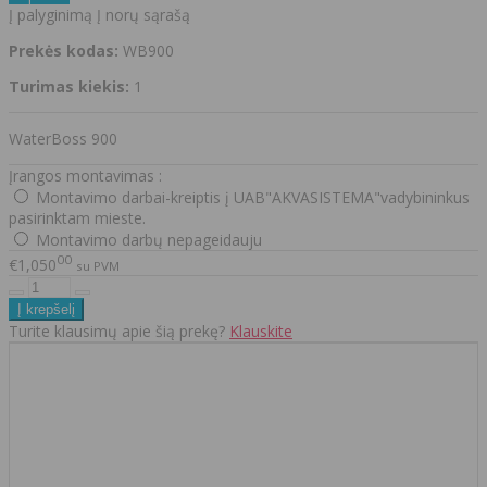
Į palyginimą
Į norų sąrašą
Prekės kodas:
WB900
Turimas kiekis:
1
WaterBoss 900
Įrangos montavimas :
Montavimo darbai-kreiptis į UAB"AKVASISTEMA"vadybininkus
pasirinktam mieste.
Montavimo darbų nepageidauju
00
€1,050
su PVM
Turite klausimų apie šią prekę?
Klauskite