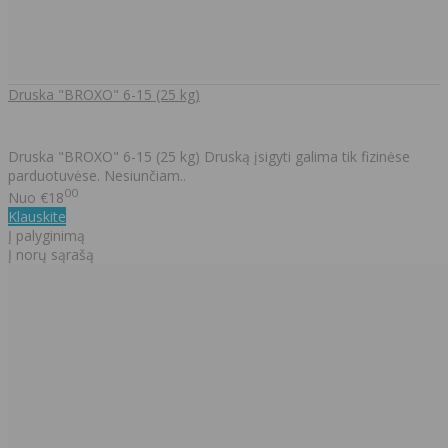
Druska "BROXO" 6-15 (25 kg)
Druska "BROXO" 6-15 (25 kg) Druską įsigyti galima tik fizinėse
parduotuvėse. Nesiunčiam..
00
Nuo
€18
Klauskite
Į palyginimą
Į norų sąrašą