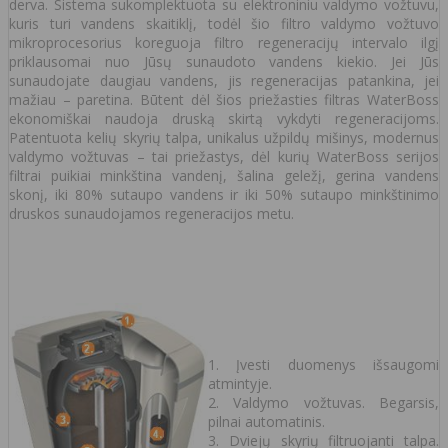
derva. Sistema sukomplektuota su elektroniniu valdymo vožtuvu,
kuris turi vandens skaitiklį, todėl šio filtro valdymo vožtuvo
mikroprocesorius koreguoja filtro regeneracijų intervalo ilgį
priklausomai nuo Jūsų sunaudoto vandens kiekio. Jei Jūs
sunaudojate daugiau vandens, jis regeneracijas patankina, jei
mažiau – paretina. Būtent dėl šios priežasties filtras WaterBoss
ekonomiškai naudoja druską skirtą vykdyti regeneracijoms.
Patentuota kelių skyrių talpa, unikalus užpildų mišinys, modernus
valdymo vožtuvas – tai priežastys, dėl kurių WaterBoss serijos
filtrai puikiai minkština vandenį, šalina geležį, gerina vandens
skonį, iki 80% sutaupo vandens ir iki 50% sutaupo minkštinimo
druskos sunaudojamos regeneracijos metu.
1. Įvesti duomenys išsaugomi
atmintyje.
2. Valdymo vožtuvas. Begarsis,
pilnai automatinis.
3. Dviejų skyrių filtruojanti talpa.