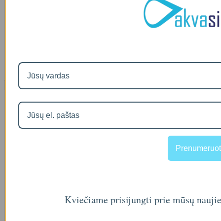
WaterBoss 900
00
€1,050
Naujausios prekės
Visos prekės
Filtro andėklas
Prenumeruot
00
€35
Kviečiame prisijungti prie mūsų nauji
A46-12