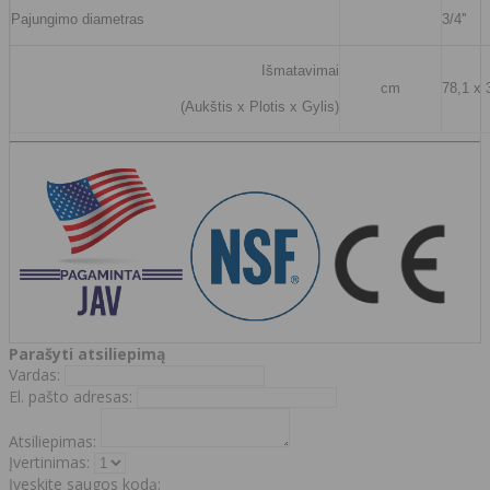
Pajungimo diametras
3/4''
Išmatavimai
cm
78,1 x 
(Aukštis x Plotis x Gylis)
Parašyti atsiliepimą
Vardas:
El. pašto adresas:
Atsiliepimas:
Įvertinimas:
Įveskite saugos kodą: