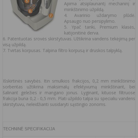
Apima atsiplaunantį mechaninį ir
minkštinimo užpildą.
4. Avarinio uždarymo plūdė.
Apsaugo nuo persipylimo.
5. Ypač tanki, Premium klasės,
katijonitinė derva.
6. Patentuotas srovės skirstytuvas. Užtikrina vandens tekėjimą per
visą užpildą.
7. Tvirtas korpusas. Talpina filtro korpusą ir druskos talpyklą.
Išskirtinės savybės. Itin smulkios frakcijos, 0,2 mm minkštinimo
sorbentas užtikrina maksimalų efektyvumą minkštinant, bei
šalinant geležies ir mangano jonus. Lyginant, kituose filtruose
frakcija buna 0,2 - 0,5 mm. Plati užpildo talpa su specialiu vandens
skirstytuvu, neleidžianti susidaryti sąstingio zonoms.
TECHNINĖ SPECIFIKACIJA