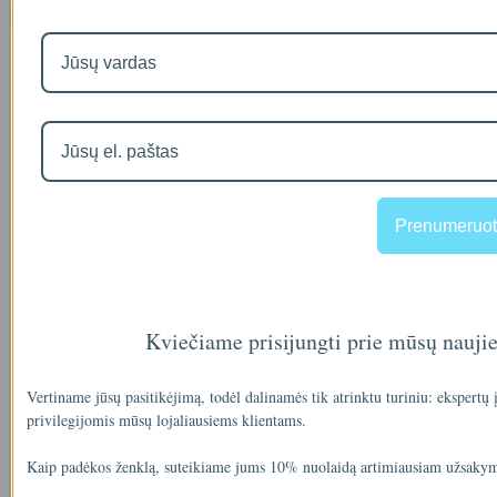
Naujausios prekės
Visos prekės
Filtro andėklas
00
€35
Prenumeruot
A46-12
Kviečiame prisijungti prie mūsų nauji
90
€2
Vertiname jūsų pasitikėjimą, todėl dalinamės tik atrinktu turiniu: ekspertų
privilegijomis mūsų lojaliausiems klientams.
Kaip padėkos ženklą, suteikiame jums 10% nuolaidą artimiausiam užsakym
IŠMANAUS VANDENS NUOTĖKIO DETEKTORIAUS PRIEDAS
SOM GUARD