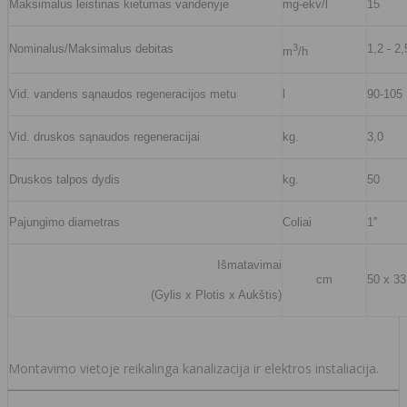
Maksimalus leistinas kietumas vandenyje
mg-ekv/l
15
Nominalus/Maksimalus debitas
3
1,2 - 2,
m
/h
Vid. vandens sąnaudos regeneracijos metu
l
90-105
Vid. druskos sąnaudos regeneracijai
kg.
3,0
Druskos talpos dydis
kg.
50
Pajungimo diametras
Coliai
1''
Išmatavimai
cm
50 x 33
(Gylis x Plotis x Aukštis)
Montavimo vietoje reikalinga kanalizacija ir elektros instaliacija.