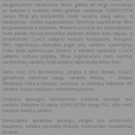
daugiafunkcinis minkštinimo filtras, galintis be vargo susitvarkyti
su kietumu ir nedideliu kiekiu geležies vandenyje. SOMSYSTEM
serijos filtrai yra kompaktiški, todel neužims daug vietos, o
naudojimas - visiškai supaprastintas. Vartotojui suprantamas filtro
programavimas ir valdymas, filtravimo procesai yra automatizuoti,
todel pakaks tiesiog periodiškai patikrinti druskos kiekį talpoje, o
amerikietiško CLACK valdymo vožtuvo kompiuteris, koreguos
filtro regeneracijų intervalus pagal jūsų vandens suvartojimą.
Tokiu būdu optimizuojasi druskos ir vandens sąnaudos. CLACK
valdymo vožtuvo pagalba, filtras regeneracijos metu naudoja
suminkštintą vandenį, todėl druskos talpa visada išlieka švari.
Vieno colio (1") distributorius, jungtys ir kitos detalės. CLACK
garantuoja vartotojui saugų vandens debetą. 1" detalės
eliminuoja riziką ir pavojus, susijusius su prietaisų kalkėjimu dėl
vandens srauto mažėjimu minkštinimi procese.
Dvigubos apsaugos mechanizmas patikimai apsaugo nuo
vandens išsiliejimo iš talpos. SOMSYSTEM įranga FILL ciklo metu
naudoja minkštą vandenį.
Nerasojantis apvalkalas apsaugo įrenginį nuo kondensato
kaupimosi, suteikia patrauklią išvaizdą. Funkcionalus šiuolaikiškas
dizainas.