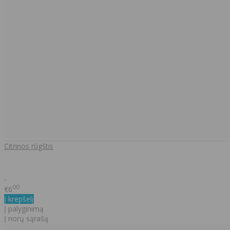
Citrinos rūgštis
..
00
€6
Į krepšelį
Į palyginimą
Į norų sąrašą