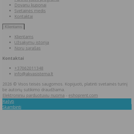
Dovanų kuponai
Svetainės medis
Kontaktai
Klientams
Klientams
Užsakymų istorija
Norų sąrašas
Kontaktai
+37062011348
info@akvasistema.lt
2026 © Visos teisės saugomos. Kopijuoti, platinti svetainės turinį
be autorių sutikimo draudžiama.
Elektroninių parduotuvių nuoma
-
eshoprent.com
Rašyti
Skambinti