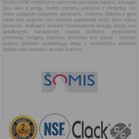
SOMSYSTEM minkštinimo sistemose paruoštas vanduo, sutaupys
Jūsų laiko ir pinigų, buities prietaisų priežiurai ir remontui, nes
neleis susidaryti netirpioms apnašoms - kalkėms. Šildymo ir garo
katilai bus taupesni, nes nereikės papildomai šildyti storo kalkių
sluoksnio, skalbdami audinius nebenaudosite brangių priedų nuo
apkalkėjimo, sunaudosite mažiau skalbimo, minkštinimo
priemonių. Įrenginių kaitinimo elementai bus švarūs - neišteps
audinių, prietaiso sudedamųjų dalių, o suminkštintu vandeniu
išplauti indai spindės ir atrodys švaresni.