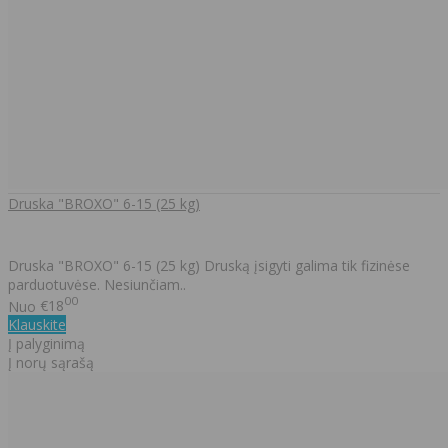
Druska "BROXO" 6-15 (25 kg)
Druska "BROXO" 6-15 (25 kg) Druską įsigyti galima tik fizinėse
parduotuvėse. Nesiunčiam..
00
Nuo
€18
Klauskite
Į palyginimą
Į norų sąrašą