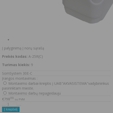
Į palyginimą
Į norų sąrašą
Prekės kodas:
A-25R(C)
Turimas kiekis:
9
SomSystem 30E-C
Įrangos montavimas :
Montavimo darbai-kreiptis į UAB"AKVASISTEMA"vadybininkus
pasirinktam mieste.
Montavimo darbų nepageidauju
00
€798
su PVM