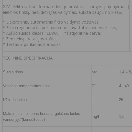
24V elektros transformatorius: paprastas ir saugus pajungimas į
elektros tinklą, nesudėtingas valdymas, aukšta saugumo klasė.
* Elektroninis, automatinis filtro valdymo vožtuvas;
* Filtro regeneracija priklauso nuo suvartoto vandens kiekio;
* Aukšciausios klasės "LEWATIT" katijonitine derva;
* Žemi eksploatacijos kaštai;
* Tvirtas ir patikimas korpusas.
TECHNINĖ SPECIFIKACIJA
Slėgio ribos
bar
1,4 – 8
Vandens temperatūros ribos
C°
4 - 49
Užpildo kiekis
l
25
Maksimalus leistinas bendras geležies kiekis
mg/l
1,5
vandenyje*(konsultuotis)