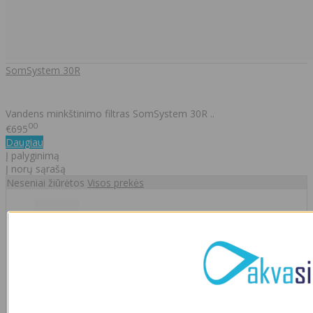
SomSystem 30R
Vandens minkštinimo filtras SomSystem 30R ..
00
€695
Daugiau
Į palyginimą
Į norų sąrašą
Neseniai žiūrėtos
Visos prekės
SomSystem 30E-C
00
€798