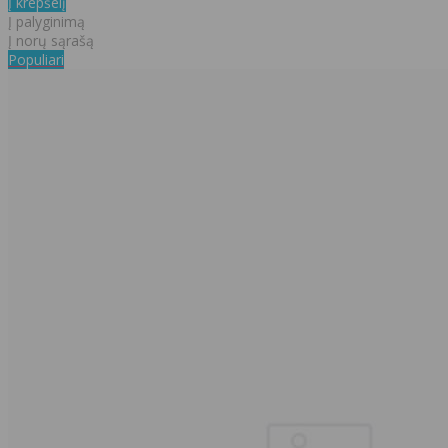
Į krepšelį
Į palyginimą
Į norų sąrašą
Populiari