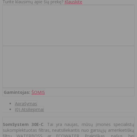
Turite klausimų apie šią prekę?
Klauskite
Gamintojas:
ŠOMIS
Aprašymas
(0) Atsiliepimai
SomSystem 30E-C
. Tai yra naujas, mūsų įmonės specialistų
sukomplektuotas filtras, neatsiliekantis nuo garsiųjų amerikietiškų
filtrų WATERBOSS ar ECOWATER. Praktiškas, našus, bei