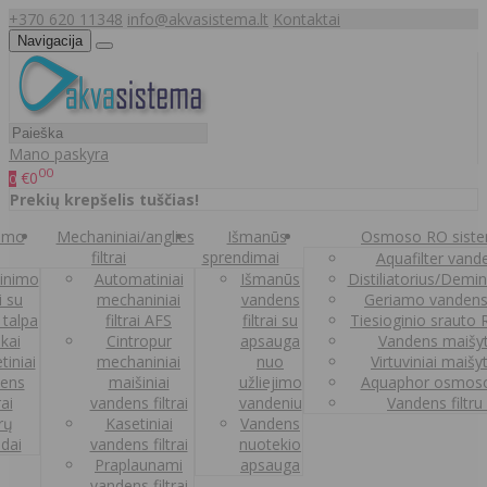
+370 620 11348
info@akvasistema.lt
Kontaktai
Navigacija
Mano paskyra
00
€0
0
Prekių krepšelis tuščias!
nimo
Mechaniniai/anglies
Išmanūs
Osmoso RO sist
filtrai
sprendimai
Aquafilter vanden
inimo
Automatiniai
Išmanūs
Distiliatorius/Demi
ai su
mechaniniai
vandens
Geriamo vandens
 talpa
filtrai AFS
filtrai su
Tiesioginio srauto
kai
Cintropur
apsauga
Vandens maišy
tiniai
mechaniniai
nuo
Virtuviniai maišy
ens
maišiniai
užliejimo
Aquaphor osmoso
rai
vandens filtrai
vandeniu
Vandens filtru
trų
Kasetiniai
Vandens
ldai
vandens filtrai
nuotekio
Praplaunami
apsauga
vandens filtrai