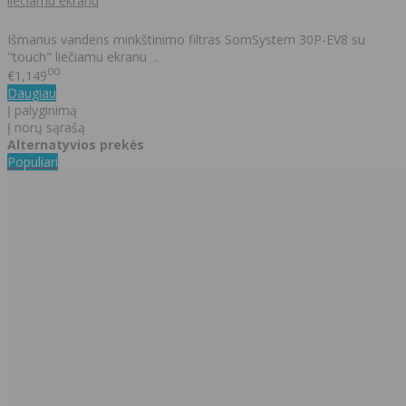
liečiamu ekranu
Išmanus vandens minkštinimo filtras SomSystem 30P-EV8 su
"touch" liečiamu ekranu ..
00
€1,149
Daugiau
Į palyginimą
Į norų sąrašą
Alternatyvios prekės
Populiari