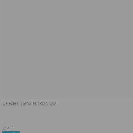
Geležies išėmėjas IRON OUT
..
95
€14