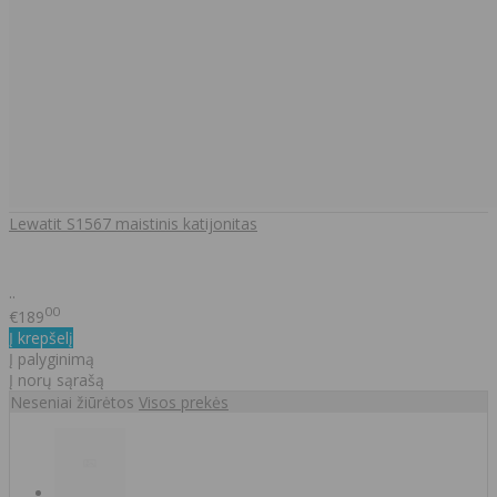
Lewatit S1567 maistinis katijonitas
..
00
€189
Į krepšelį
Į palyginimą
Į norų sąrašą
Neseniai žiūrėtos
Visos prekės