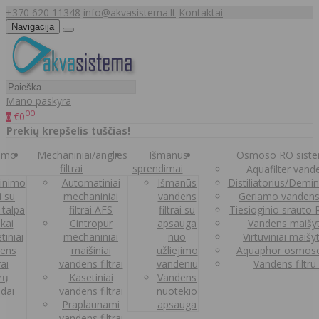
+370 620 11348
info@akvasistema.lt
Kontaktai
Navigacija
Mano paskyra
00
€0
0
Prekių krepšelis tuščias!
nimo
Mechaniniai/anglies
Išmanūs
Osmoso RO sist
filtrai
sprendimai
Aquafilter vanden
inimo
Automatiniai
Išmanūs
Distiliatorius/Demi
ai su
mechaniniai
vandens
Geriamo vandens
 talpa
filtrai AFS
filtrai su
Tiesioginio srauto
kai
Cintropur
apsauga
Vandens maišy
tiniai
mechaniniai
nuo
Virtuviniai maišy
ens
maišiniai
užliejimo
Aquaphor osmoso
rai
vandens filtrai
vandeniu
Vandens filtru
trų
Kasetiniai
Vandens
ldai
vandens filtrai
nuotekio
Praplaunami
apsauga
vandens filtrai