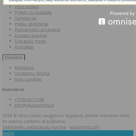
Visos prekės
Prekės su nuolaida
Gamintojai
Prekių grąžinimai
Partnerystės programa
Dovanų kuponai
Svetainės medis
Kontaktai
Klientams
Klientams
Užsakymų istorija
Norų sąrašas
Kontaktai
+37062011348
info@akvasistema.lt
2026 © Visos teisės saugomos. Kopijuoti, platinti svetainės turinį
be autorių sutikimo draudžiama.
Elektroninių parduotuvių nuoma
-
eshoprent.com
Rašyti