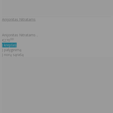
Anijonitas Nitratams
Anijonitas Nitratams ..
00
€270
Į krepšelį
Į palyginimą
Į norų sąrašą