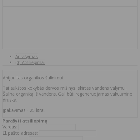
Aprašymas
(0) Atsiliepimai
Anijonitas organikos šalinimui.
Tai aukštos kokybės dervos mišinys, skirtas vandens valymui.
Šalina organiką iš vandens. Gali būti regeneruojamas vakuumine
druska.
Įpakavimas - 25 litrai.
Parašyti atsiliepimą
Vardas:
El. pašto adresas: