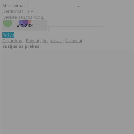
Atsiliepimas:
Įvertinimas:
Įveskite saugos kodą:
Rašyti
Organikos
,
Priedai
,
Anijonitas
,
šalinimui
Susijusios prekės