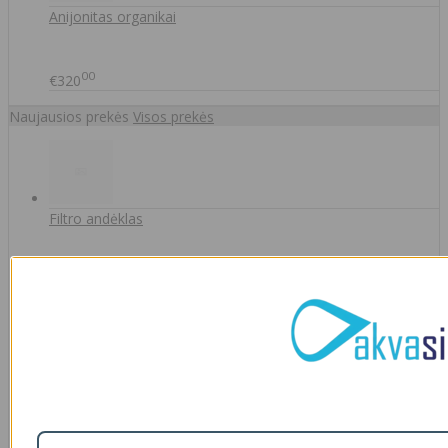
Anijonitas organikai
00
€320
Naujausios prekės
Visos prekės
Filtro andėklas
00
€35
A46-12
90
€2