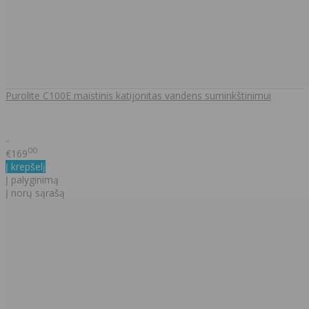
Purolite C100E maistinis katijonitas vandens suminkštinimui
..
00
€169
Į krepšelį
Į palyginimą
Į norų sąrašą