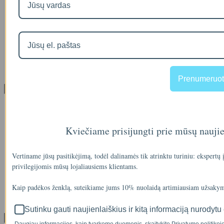
IŠMANAUS VANDENS NUOTĖKIO DETEKTORIAUS PRIEDAS
SOM GUARD
00
€36
Prenumeruot
Informacija
Apie mus
Prekių pristatymas
Prekių grąžinimas
Kviečiame prisijungti prie mūsų nauji
Apsipirkimo sąlygos ir taisyklės
Garantijos
NEMOKAMI VANDENS TYRIMAI
Vertiname jūsų pasitikėjimą, todėl dalinamės tik atrinktu turiniu: ekspertų
Privatumo politika
privilegijomis mūsų lojaliausiems klientams.
Atsiskaitymas IŠSIMOKĖTINAI
NAUJIENOS
Kaip padėkos ženklą, suteikiame jums 10% nuolaidą artimiausiam užsakym
Facebook konkursų sąlygos
Informacija pagal BDAR
Sutinku gauti naujienlaiškius ir kitą informaciją nurodytu 
Klientų aptarnavimas
Daugiau informacijos, kaip tvarkome duomenis, skaitykite Privatumo politikoje