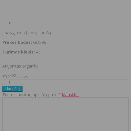
Į palyginimą
Į norų sąrašą
Prekės kodas:
GD296
Turimas kiekis:
49
Anijonitas organikai
00
€320
su PVM
Turite klausimų apie šią prekę?
Klauskite