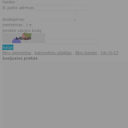
Vardas:
El. pašto adresas:
Atsiliepimas:
Įvertinimas:
Įveskite saugos kodą:
Rašyti
filtrų elementas
,
katijonitinis užpildas
,
filtrų kasetė
,
QA-10-CF
Susijusios prekės