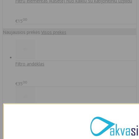
Filtrų elementas (kasetė) nuo kalkių su katijonitiniu užpildu
00
€15
Naujausios prekės
Visos prekės
Filtro andėklas
00
€35
A46-12
90
€2