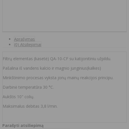
Aprašymas
(0) Atsiliepimai
Filtrų elementas (kasetė) QA-10-CF su katijonitiniu užpildu.
Pašalina iš vandens kalcio ir magnio junginius(kalkes)
Minkštinimo procesas vyksta jonų mainų reakcijos principu.
Darbinė temperatūra 30 °C.
Aukštis 10" colių.
Maksimalus debitas 3,8 l/min.
Parašyti atsiliepimą