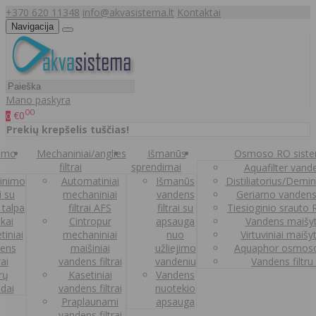
+370 620 11348
info@akvasistema.lt
Kontaktai
Navigacija
Mano paskyra
00
€0
0
Prekių krepšelis tuščias!
nimo
Mechaniniai/anglies
Išmanūs
Osmoso RO sist
filtrai
sprendimai
Aquafilter vanden
inimo
Automatiniai
Išmanūs
Distiliatorius/Demi
ai su
mechaniniai
vandens
Geriamo vandens
 talpa
filtrai AFS
filtrai su
Tiesioginio srauto
kai
Cintropur
apsauga
Vandens maišy
tiniai
mechaniniai
nuo
Virtuviniai maišy
ens
maišiniai
užliejimo
Aquaphor osmoso
rai
vandens filtrai
vandeniu
Vandens filtru
trų
Kasetiniai
Vandens
ldai
vandens filtrai
nuotekio
Praplaunami
apsauga
vandens filtrai