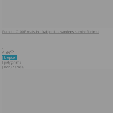
Purolite C100E maistinis katijonitas vandens suminkštinimui
..
00
€169
Į krepšelį
Į palyginimą
Į norų sąrašą