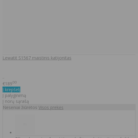
Lewatit S1567 maistinis katijonitas
..
00
€189
Į krepšelį
Į palyginimą
Į norų sąrašą
Neseniai žiūrėtos
Visos prekės