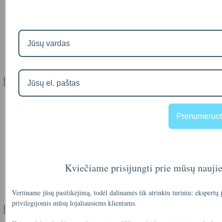
IŠMANAUS VANDENS NUOTĖKIO DETEKTORIAUS PRIEDAS
SOM GUARD
00
€36
Informacija
Apie mus
Prekių pristatymas
Prenumeruot
Prekių grąžinimas
Apsipirkimo sąlygos ir taisyklės
Garantijos
NEMOKAMI VANDENS TYRIMAI
Privatumo politika
Atsiskaitymas IŠSIMOKĖTINAI
Kviečiame prisijungti prie mūsų nauji
NAUJIENOS
Facebook konkursų sąlygos
Informacija pagal BDAR
Vertiname jūsų pasitikėjimą, todėl dalinamės tik atrinktu turiniu: ekspertų
privilegijomis mūsų lojaliausiems klientams.
Klientų aptarnavimas