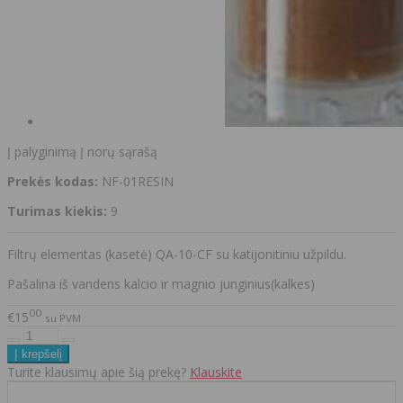
Į palyginimą
Į norų sąrašą
Prekės kodas:
NF-01RESIN
Turimas kiekis:
9
Filtrų elementas (kasetė) QA-10-CF su katijonitiniu užpildu.
Pašalina iš vandens kalcio ir magnio junginius(kalkes)
00
€15
su PVM
Turite klausimų apie šią prekę?
Klauskite