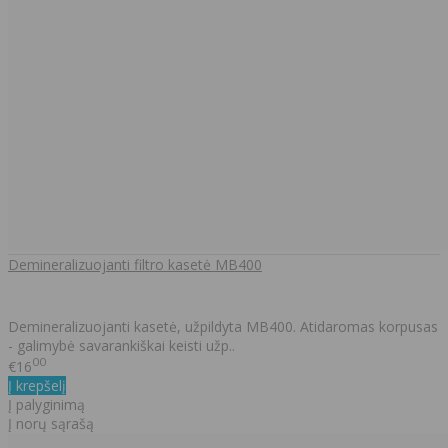
Demineralizuojanti filtro kasetė MB400
Demineralizuojanti kasetė, užpildyta MB400. Atidaromas korpusas
- galimybė savarankiškai keisti užp..
00
€16
Į krepšelį
Į palyginimą
Į norų sąrašą