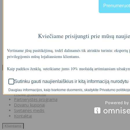
Apie mus
Prenumeruot
Prekių pristatymas
Prekių grąžinimas
Apsipirkimo sąlygos ir taisyklės
Garantijos
NEMOKAMI VANDENS TYRIMAI
Kviečiame prisijungti prie mūsų nauji
Privatumo politika
Atsiskaitymas IŠSIMOKĖTINAI
NAUJIENOS
Vertiname jūsų pasitikėjimą, todėl dalinamės tik atrinktu turiniu: ekspertų
Facebook konkursų sąlygos
privilegijomis mūsų lojaliausiems klientams.
Informacija pagal BDAR
Klientų aptarnavimas
Kaip padėkos ženklą, suteikiame jums 10% nuolaidą artimiausiam užsakym
Visos prekės
Sutinku gauti naujienlaiškius ir kitą informaciją nurodytu 
Prekės su nuolaida
Gamintojai
Daugiau informacijos, kaip tvarkome duomenis, skaitykite Privatumo politikoje
Prekių grąžinimai
Partnerystės programa
Dovanų kuponai
Svetainės medis
Kontaktai
Klientams