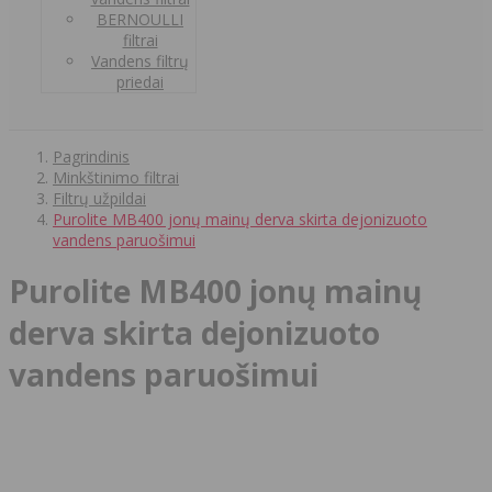
BERNOULLI
filtrai
Vandens filtrų
priedai
Pagrindinis
Minkštinimo filtrai
Filtrų užpildai
Purolite MB400 jonų mainų derva skirta dejonizuoto
vandens paruošimui
Purolite MB400 jonų mainų
derva skirta dejonizuoto
vandens paruošimui