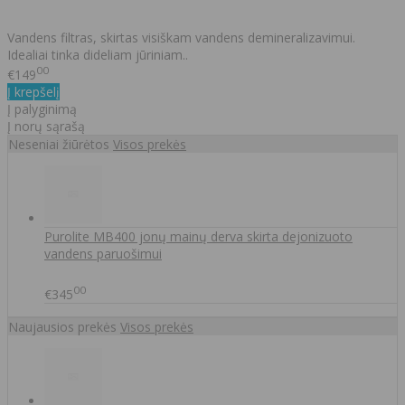
Vandens filtras, skirtas visiškam vandens demineralizavimui.
Idealiai tinka dideliam jūriniam..
00
€149
Į krepšelį
Į palyginimą
Į norų sąrašą
Neseniai žiūrėtos
Visos prekės
Purolite MB400 jonų mainų derva skirta dejonizuoto
vandens paruošimui
00
€345
Naujausios prekės
Visos prekės