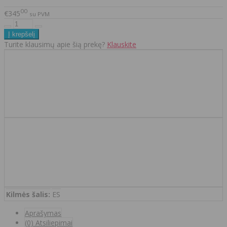
00
€345
su PVM
Turite klausimų apie šią prekę?
Klauskite
Kilmės šalis:
ES
Aprašymas
(0) Atsiliepimai