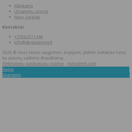
Klientams
Užsakymų istorija
Norų sąrašas
Kontaktai
+37062011348
info@akvasistema.lt
2026 © Visos teisės saugomos. Kopijuoti, platinti svetainės turinį
be autorių sutikimo draudžiama.
Elektroninių parduotuvių nuoma
-
eshoprent.com
Rašyti
Skambinti