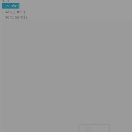
€19
Į krepšelį
Į palyginimą
Į norų sąrašą