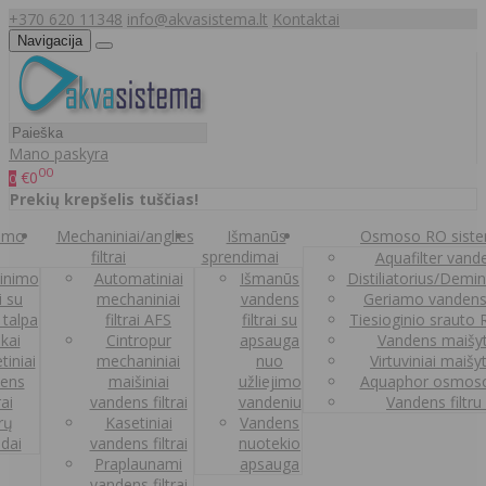
+370 620 11348
info@akvasistema.lt
Kontaktai
Navigacija
Mano paskyra
00
€0
0
Prekių krepšelis tuščias!
nimo
Mechaniniai/anglies
Išmanūs
Osmoso RO sist
filtrai
sprendimai
Aquafilter vanden
inimo
Automatiniai
Išmanūs
Distiliatorius/Demi
ai su
mechaniniai
vandens
Geriamo vandens
 talpa
filtrai AFS
filtrai su
Tiesioginio srauto
kai
Cintropur
apsauga
Vandens maišy
tiniai
mechaniniai
nuo
Virtuviniai maišy
ens
maišiniai
užliejimo
Aquaphor osmoso
rai
vandens filtrai
vandeniu
Vandens filtru
trų
Kasetiniai
Vandens
ldai
vandens filtrai
nuotekio
Praplaunami
apsauga
vandens filtrai