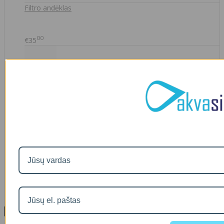
Filtro andėklas
00
€35
A46-12
90
€2
IŠMANAUS VANDENS NUOTĖKIO DETEKTORIAUS PRIEDAS
SOM GUARD
00
€36
Informacija