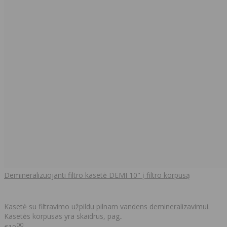
Demineralizuojanti filtro kasetė DEMI 10" į filtro korpusą
Kasetė su filtravimo užpildu pilnam vandens demineralizavimui.
Kasetės korpusas yra skaidrus, pag..
00