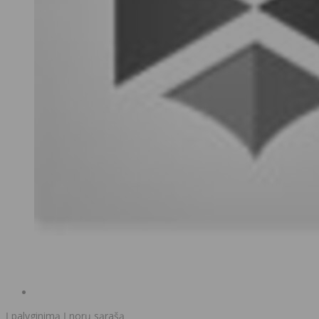
Į palyginimą
Į norų sąrašą