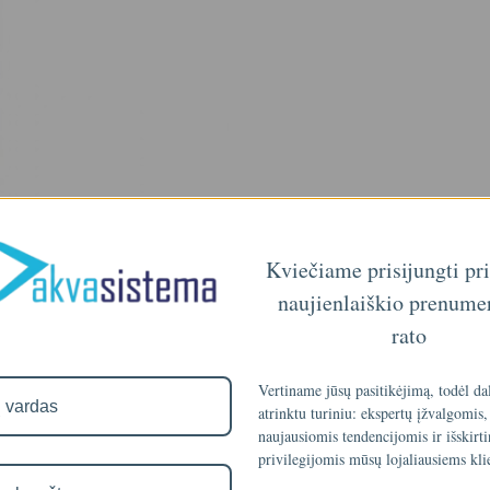
Kviečiame prisijungti pr
naujienlaiškio prenume
rato
Vertiname jūsų pasitikėjimą, todėl da
atrinktu turiniu: ekspertų įžvalgomis,
naujausiomis tendencijomis ir išskirt
privilegijomis mūsų lojaliausiems kli