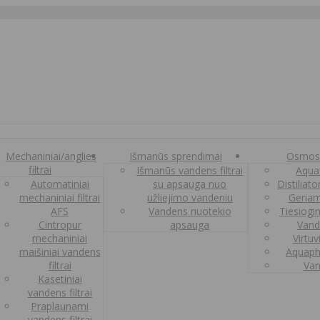
Mechaniniai/anglies
Išmanūs sprendimai
Osmos
filtrai
Išmanūs vandens filtrai
Aquaf
Automatiniai
su apsauga nuo
Distiliat
mechaniniai filtrai
užliejimo vandeniu
Geriam
AFS
Vandens nuotekio
Tiesiogi
Cintropur
apsauga
Vand
mechaniniai
Virtuv
maišiniai vandens
Aquaph
filtrai
Van
Kasetiniai
vandens filtrai
Praplaunami
vandens filtrai