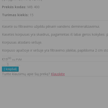
Prekės kodas:
MB 400
Turimas kiekis:
15
Kasetė su filtravimo užpildu pilnam vandens demineralizavimui.
Kasetės korpusas yra skaidrus, pagamintas iš labai geros kokybės p
Korpusas atsidaro viršuje.
Korpuso apačioje ir viršuje yra filtravimo įdėklai, papildoma 2 cm st
00
€19
su PVM
Turite klausimų apie šią prekę?
Klauskite