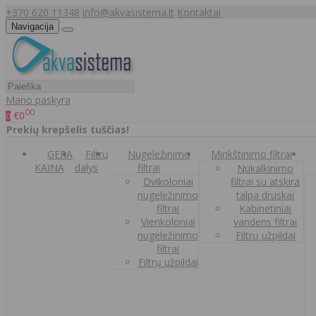
+370 620 11348
info@akvasistema.lt
Kontaktai
Navigacija
Mano paskyra
00
€0
0
Prekių krepšelis tuščias!
GERA
Filtrų
Nugeležinimo
Minkštinimo filtrai
KAINA
dalys
filtrai
Nukalkinimo
Dvikoloniai
filtrai su atskira
nugeležinimo
talpa druskai
filtrai
Kabinetiniai
Vienkoloniai
vandens filtrai
nugeležinimo
Filtrų užpildai
filtrai
Filtrų užpildai