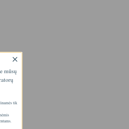
ie mūsų
ratorų
linamės tik
inėmis
entams.