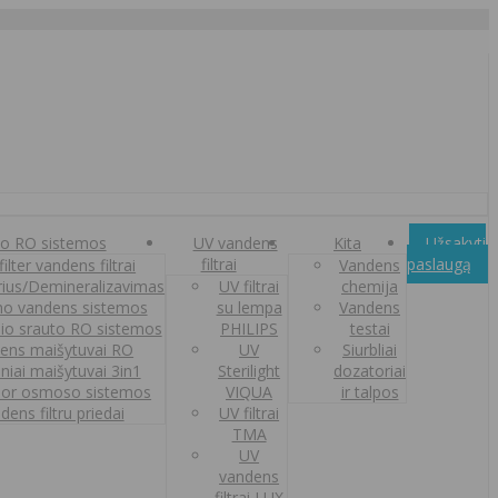
o RO sistemos
UV vandens
Kita
Užsakyti
filtrai
paslaugą
ilter vandens filtrai
Vandens
orius/Demineralizavimas
UV filtrai
chemija
o vandens sistemos
su lempa
Vandens
nio srauto RO sistemos
PHILIPS
testai
ens maišytuvai RO
UV
Siurbliai
iniai maišytuvai 3in1
Sterilight
dozatoriai
or osmoso sistemos
VIQUA
ir talpos
dens filtru priedai
UV filtrai
TMA
UV
vandens
filtrai LUX