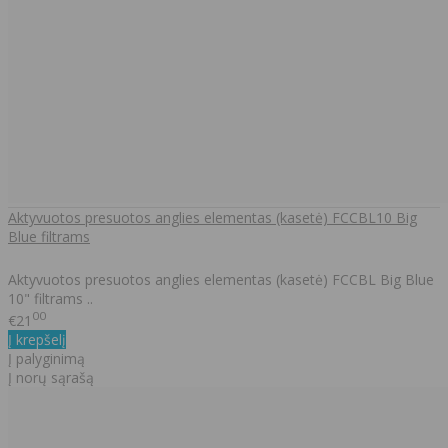
Aktyvuotos presuotos anglies elementas (kasetė) FCCBL10 Big
Blue filtrams
Aktyvuotos presuotos anglies elementas (kasetė) FCCBL Big Blue
10" filtrams ..
00
€21
Į krepšelį
Į palyginimą
Į norų sąrašą