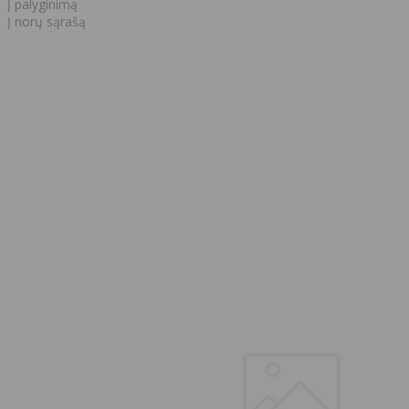
Į palyginimą
Į norų sąrašą