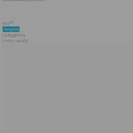
..
00
€59
Į krepšelį
Į palyginimą
Į norų sąrašą