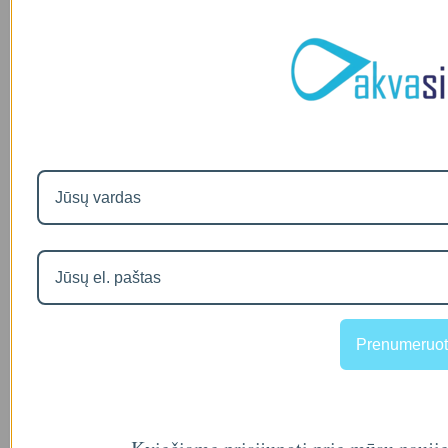
Prenumeruot