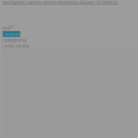
Mechaninio valymo virvinis elementas (kasetė) SP20BB20
..
50
€34
Į krepšelį
Į palyginimą
Į norų sąrašą