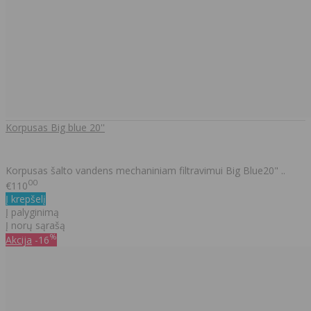
Korpusas Big blue 20''
Korpusas šalto vandens mechaniniam filtravimui Big Blue20" ..
00
€110
Į krepšelį
Į palyginimą
Į norų sąrašą
%
Akcija
-16