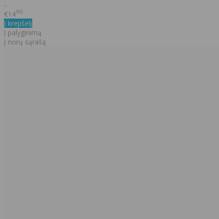
..
90
€14
Į krepšelį
Į palyginimą
Į norų sąrašą