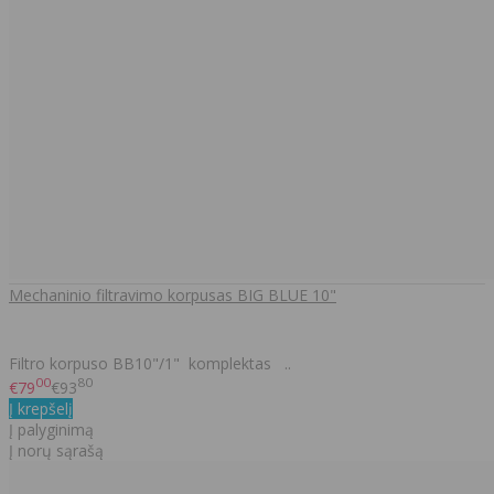
Mechaninio filtravimo korpusas BIG BLUE 10"
Filtro korpuso BB10"/1" komplektas ..
00
80
€79
€93
Į krepšelį
Į palyginimą
Į norų sąrašą