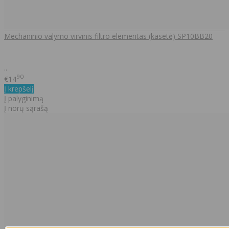
Mechaninio valymo virvinis filtro elementas (kasetė) SP10BB20
..
90
€14
Į krepšelį
Į palyginimą
Į norų sąrašą