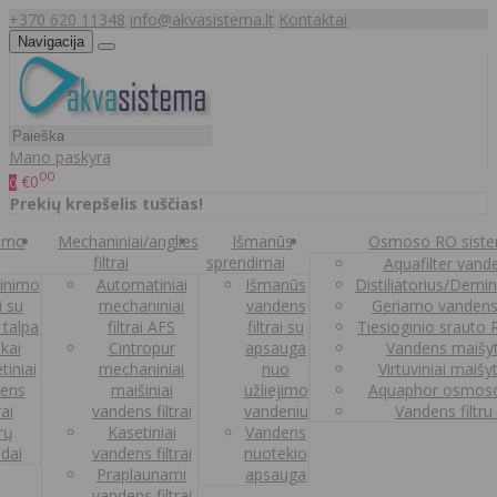
+370 620 11348
info@akvasistema.lt
Kontaktai
Navigacija
Mano paskyra
00
€0
0
Prekių krepšelis tuščias!
nimo
Mechaniniai/anglies
Išmanūs
Osmoso RO sist
filtrai
sprendimai
Aquafilter vanden
inimo
Automatiniai
Išmanūs
Distiliatorius/Demi
ai su
mechaniniai
vandens
Geriamo vandens
 talpa
filtrai AFS
filtrai su
Tiesioginio srauto
kai
Cintropur
apsauga
Vandens maišy
tiniai
mechaniniai
nuo
Virtuviniai maišy
ens
maišiniai
užliejimo
Aquaphor osmoso
rai
vandens filtrai
vandeniu
Vandens filtru
trų
Kasetiniai
Vandens
ldai
vandens filtrai
nuotekio
Praplaunami
apsauga
vandens filtrai