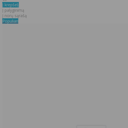
Į krepšelį
Į palyginimą
Į norų sąrašą
Populiari