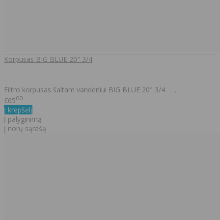
Korpusas BIG BLUE 20" 3/4
Filtro korpusas šaltam vandeniui BIG BLUE 20" 3/4 ..
00
€65
Į krepšelį
Į palyginimą
Į norų sąrašą