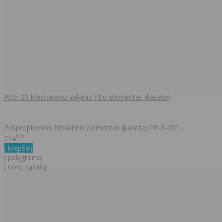
PD5-20 Mechaninio valymo filto elementas (kasetė)
Polipropileninis filtravimo elementas (kasetė) PP-5-20" ..
00
€14
Į krepšelį
Į palyginimą
Į norų sąrašą