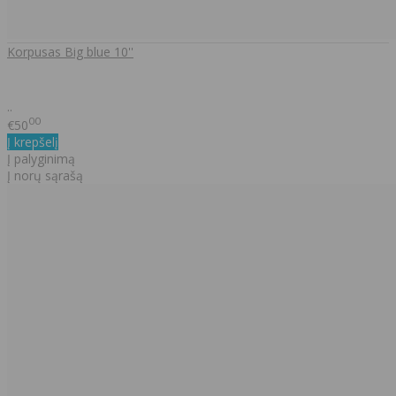
Korpusas Big blue 10''
..
00
€50
Į krepšelį
Į palyginimą
Į norų sąrašą