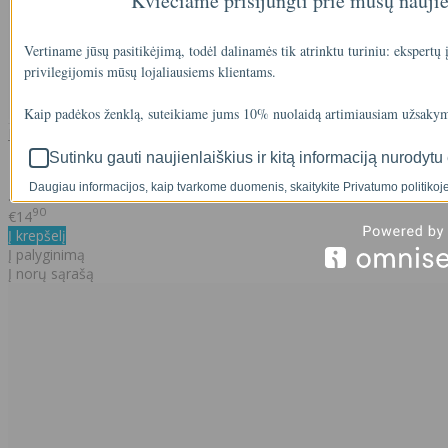
Kviečiame prisijungti prie mūsų nauji
Vertiname jūsų pasitikėjimą, todėl dalinamės tik atrinktu turiniu: ekspertų
privilegijomis mūsų lojaliausiems klientams.
Kaip padėkos ženklą, suteikiame jums 10% nuolaidą artimiausiam užsakym
Metalinis laikiklis Big Blue korpusams
Sutinku gauti naujienlaiškius ir kitą informaciją nurodytu 
Daugiau informacijos, kaip tvarkome duomenis, skaitykite Privatumo politikoje
..
90
€14
Į krepšelį
Į palyginimą
Į norų sąrašą