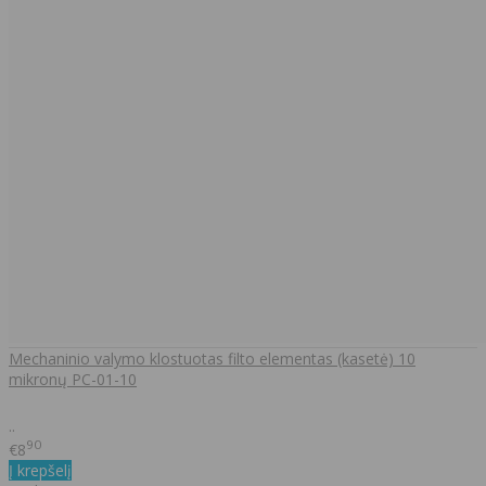
Mechaninio valymo klostuotas filto elementas (kasetė) 10
mikronų PC-01-10
..
90
€8
Į krepšelį