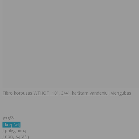
Filtro korpusas WFHOT, 10", 3/4", karštam vandeniui, viengubas
..
00
€35
Į krepšelį
Į palyginimą
Į norų sąrašą