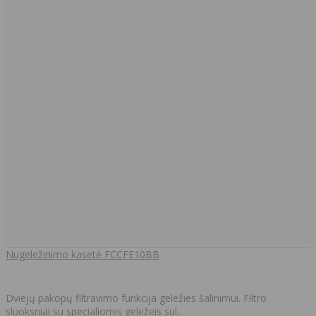
Nugeležinimo kasetė FCCFE10BB
Dviejų pakopų filtravimo funkcija geležies šalinimui. Filtro
sluoksniai su specialiomis geležeis sul..