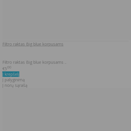
Filtro raktas Big blue korpusams
Filtro raktas Big blue korpusams ..
00
€5
Į krepšelį
Į palyginimą
Į norų sąrašą