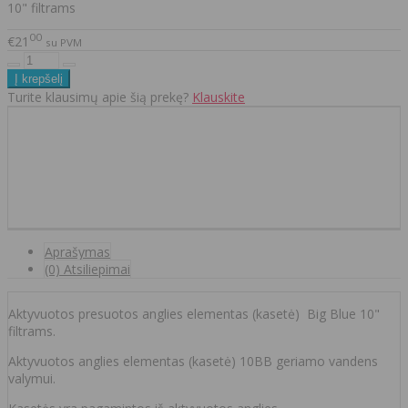
10" filtrams
00
€21
su PVM
Turite klausimų apie šią prekę?
Klauskite
Aprašymas
(0) Atsiliepimai
Aktyvuotos presuotos anglies elementas (kasetė) Big Blue 10"
filtrams.
Aktyvuotos anglies elementas (kasetė) 10BB geriamo vandens
valymui.