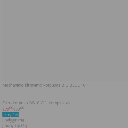
Mechaninio filtravimo korpusas BIG BLUE 10"
Filtro korpuso BB10"/1" komplektas ..
00
80
€79
€93
Į krepšelį
Į palyginimą
Į norų sąrašą