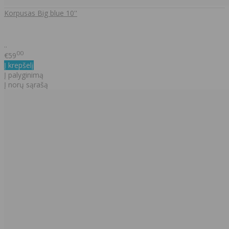
Korpusas Big blue 10''
..
00
€59
Į krepšelį
Į palyginimą
Į norų sąrašą