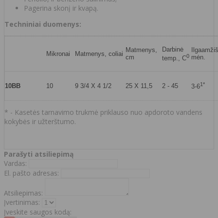
Pagerina skonį ir kvapą.
Techniniai duomenys:
Darbinė
Matmenys,
Ilgaamži
Mikronai
Matmenys, coliai
0
cm
mėn.
temp., C
1*
10BB
10
9 3/4 X 4 1/2
25 X 11,5
2 - 45
3-6
* - Kasetės tarnavimo trukmė priklauso nuo apdoroto vandens
kokybės ir užterštumo.
Parašyti atsiliepimą
Vardas:
El. pašto adresas:
Atsiliepimas:
Įvertinimas:
Įveskite saugos kodą: