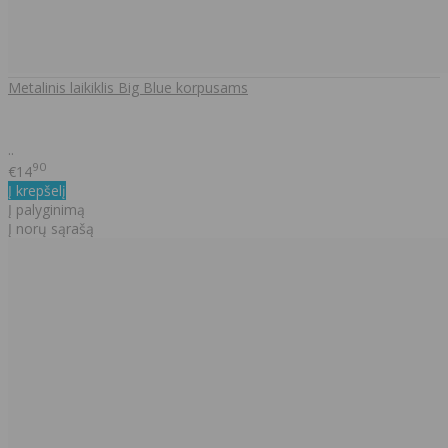
Metalinis laikiklis Big Blue korpusams
..
90
€14
Į krepšelį
Į palyginimą
Į norų sąrašą