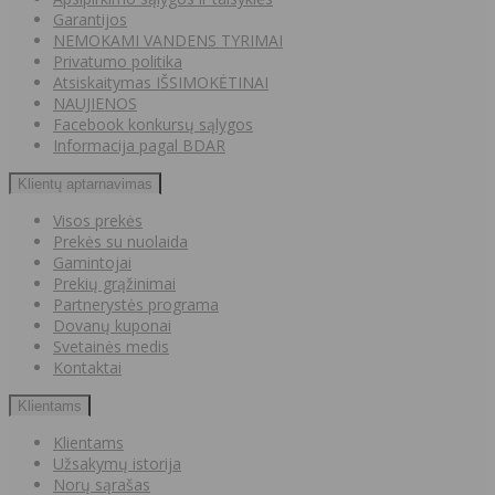
Garantijos
NEMOKAMI VANDENS TYRIMAI
Privatumo politika
Atsiskaitymas IŠSIMOKĖTINAI
NAUJIENOS
Facebook konkursų sąlygos
Informacija pagal BDAR
Klientų aptarnavimas
Visos prekės
Prekės su nuolaida
Gamintojai
Prekių grąžinimai
Partnerystės programa
Dovanų kuponai
Svetainės medis
Kontaktai
Klientams
Klientams
Užsakymų istorija
Norų sąrašas