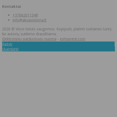
Kontaktai
+37062011348
info@akvasistema.lt
2026 © Visos teisės saugomos. Kopijuoti, platinti svetainės turinį
be autorių sutikimo draudžiama.
Elektroninių parduotuvių nuoma
-
eshoprent.com
Rašyti
Skambinti