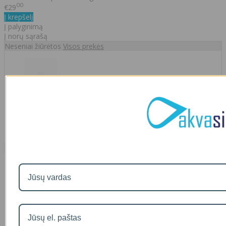
00
€29
Į krepšelį
Į palyginimą
Į norų sąrašą
Neseniai žiūrėtos
Visos prekės
Aktyvuotos presuotos anglies elementas (kasetė) FCCBL10
Big Blue filtrams
00
€21
Naujausios prekės
Visos prekės
Filtro andėklas