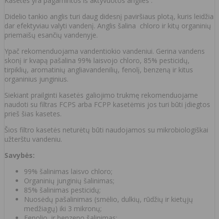
Kasetės yra pagamintos iš aktyvuotos anglies .
Didelio tankio anglis turi daug didesnį paviršiaus plotą, kuris leidžia
dar efektyviau valyti vandenį. Anglis šalina chloro ir kitų organinių
priemaišų esančių vandenyje.
Ypač rekomenduojama vandentiokio vandeniui. Gerina vandens
skonį ir kvapą pašalina 99% laisvojo chloro, 85% pesticidų,
tirpiklių, aromatinių angliavandenilių, fenolį, benzeną ir kitus
organinius junginius.
Siekiant prailginti kasetės galiojimo trukmę rekomenduojame
naudoti su filtras FCPS arba FCPP kasetėmis jos turi būti įdiegtos
prieš šias kasetes.
Šios filtro kasetės neturėtų būti naudojamos su mikrobiologiškai
užterštu vandeniu.
Savybės:
99% šalinimas laisvo chloro;
Organinių junginių šalinimas;
85% šalinimas pesticidų;
Nuosėdų pašalinimas (smėlio, dulkių, rūdžių ir kietųjų
medžiagų) iki 3 mikronų;
Fenolio, ir benzeno šalinimas;