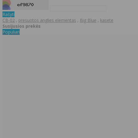
Rašyti
CB-02
,
presuotos anglies elementas
,
Big Blue
,
kasete
Susijusios prekės
Populiari