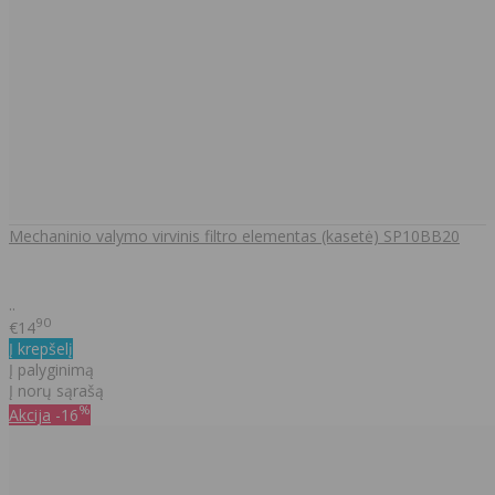
Mechaninio valymo virvinis filtro elementas (kasetė) SP10BB20
..
90
€14
Į krepšelį
Į palyginimą
Į norų sąrašą
%
Akcija
-16