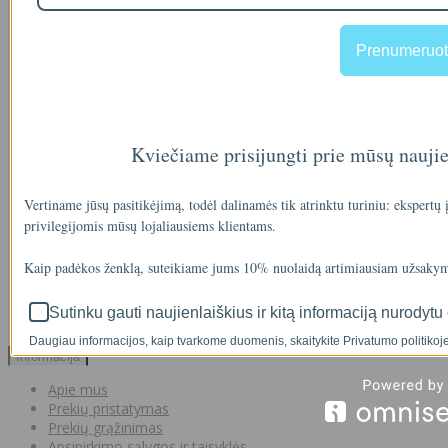
00
€35
Prenumeruot
A46-12
Kviečiame prisijungti prie mūsų nauji
90
€2
Vertiname jūsų pasitikėjimą, todėl dalinamės tik atrinktu turiniu: ekspertų
privilegijomis mūsų lojaliausiems klientams.
IŠMANAUS VANDENS NUOTĖKIO DETEKTORIAUS PRIEDAS
Kaip padėkos ženklą, suteikiame jums 10% nuolaidą artimiausiam užsakym
SOM GUARD
Sutinku gauti naujienlaiškius ir kitą informaciją nurodytu 
00
€36
Daugiau informacijos, kaip tvarkome duomenis, skaitykite Privatumo politikoje
Informacija
Apie mus
Prekių pristatymas
Prekių grąžinimas
Apsipirkimo sąlygos ir taisyklės