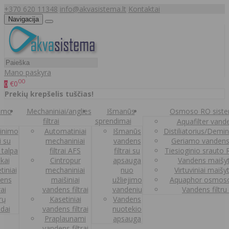
+370 620 11348
info@akvasistema.lt
Kontaktai
Navigacija
Mano paskyra
00
€0
0
Prekių krepšelis tuščias!
nimo
Mechaniniai/anglies
Išmanūs
Osmoso RO sist
filtrai
sprendimai
Aquafilter vanden
inimo
Automatiniai
Išmanūs
Distiliatorius/Demi
ai su
mechaniniai
vandens
Geriamo vandens
 talpa
filtrai AFS
filtrai su
Tiesioginio srauto
kai
Cintropur
apsauga
Vandens maišy
tiniai
mechaniniai
nuo
Virtuviniai maišy
ens
maišiniai
užliejimo
Aquaphor osmoso
rai
vandens filtrai
vandeniu
Vandens filtru
trų
Kasetiniai
Vandens
ldai
vandens filtrai
nuotekio
Praplaunami
apsauga
vandens filtrai