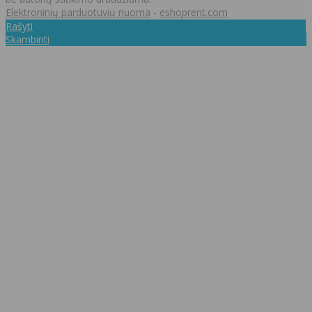
Elektroninių parduotuvių nuoma
-
eshoprent.com
Rašyti
Skambinti