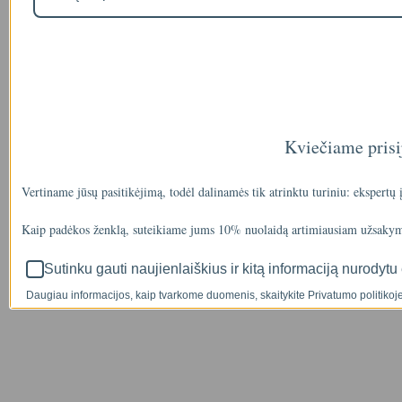
Kviečiame prisi
Vertiname jūsų pasitikėjimą, todėl dalinamės tik atrinktu turiniu: ekspertų
Kaip padėkos ženklą, suteikiame jums 10% nuolaidą artimiausiam užsakym
Sutinku gauti naujienlaiškius ir kitą informaciją nurodytu 
Daugiau informacijos, kaip tvarkome duomenis, skaitykite Privatumo politikoje