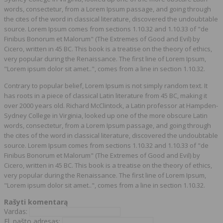
words, consectetur, from a Lorem Ipsum passage, and going through
the cites of the word in classical literature, discovered the undoubtable
source. Lorem Ipsum comes from sections 1.10.32 and 1.10.33 of "de
Finibus Bonorum et Malorum" (The Extremes of Good and Evil) by
Cicero, written in 45 BC. This book is a treatise on the theory of ethics,
very popular during the Renaissance. The first line of Lorem Ipsum,
"Lorem ipsum dolor sit amet..", comes from a line in section 1.10.32.
​Contrary to popular belief, Lorem Ipsum is not simply random text. It
has roots in a piece of classical Latin literature from 45 BC, making it
over 2000 years old. Richard McClintock, a Latin professor at Hampden-
Sydney College in Virginia, looked up one of the more obscure Latin
words, consectetur, from a Lorem Ipsum passage, and going through
the cites of the word in classical literature, discovered the undoubtable
source. Lorem Ipsum comes from sections 1.10.32 and 1.10.33 of "de
Finibus Bonorum et Malorum" (The Extremes of Good and Evil) by
Cicero, written in 45 BC. This book is a treatise on the theory of ethics,
very popular during the Renaissance. The first line of Lorem Ipsum,
"Lorem ipsum dolor sit amet..", comes from a line in section 1.10.32.
Rašyti komentarą
Vardas:
El. pašto adresas: