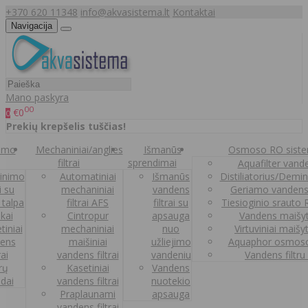
+370 620 11348
info@akvasistema.lt
Kontaktai
Navigacija
Mano paskyra
00
€0
0
Prekių krepšelis tuščias!
nimo
Mechaniniai/anglies
Išmanūs
Osmoso RO sist
filtrai
sprendimai
Aquafilter vanden
inimo
Automatiniai
Išmanūs
Distiliatorius/Demi
ai su
mechaniniai
vandens
Geriamo vandens
 talpa
filtrai AFS
filtrai su
Tiesioginio srauto
kai
Cintropur
apsauga
Vandens maišy
tiniai
mechaniniai
nuo
Virtuviniai maišy
ens
maišiniai
užliejimo
Aquaphor osmoso
rai
vandens filtrai
vandeniu
Vandens filtru
trų
Kasetiniai
Vandens
ldai
vandens filtrai
nuotekio
Praplaunami
apsauga
vandens filtrai