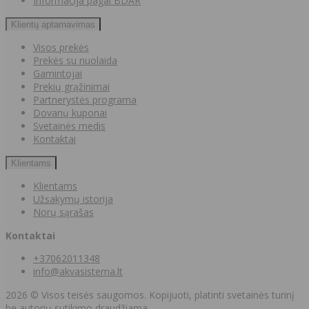
Informacija pagal BDAR
Klientų aptarnavimas
Visos prekės
Prekės su nuolaida
Gamintojai
Prekių grąžinimai
Partnerystės programa
Dovanų kuponai
Svetainės medis
Kontaktai
Klientams
Klientams
Užsakymų istorija
Norų sąrašas
Kontaktai
+37062011348
info@akvasistema.lt
2026 © Visos teisės saugomos. Kopijuoti, platinti svetainės turinį
be autorių sutikimo draudžiama.