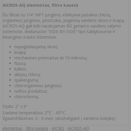
AICRO5-AQ elementas, filtro kasetė
Šis filtras su 1/4" NPT jungtimi, efektyviai pašalina chlorą,
organinius junginius, pesticidus, pageriną vandens skonį ir kvapą.
AICRO5-AQ gali būti naudojamas RO geriamo vandens valymo
sistemose, dviduriuose "SIDE-BY-SIDE" tipo šaldytuvuose ir
tiesioginio srauto sistemose.
nepageidaujamą skonį;
kvapą;
mechanines priemaišas iki 10 mikronų;
fluorą;
kalkes;
aktyvų chlorą;
spalvingumą;
chlororganinius junginius;
naftos produktus;
chloroformą.
Dydis: 2" x 6"
o
o
Darbinė temperatūra: 2
C - 45
C.
Ilgaamžiškumas: 3 - 6 mėn. (atsižvelgiant į vandens kokybę).
elementas
,
filtro kasete
,
AICRO
,
AICRO5-AQ