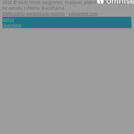
2026 © Visos teisės saugomos. Kopijuoti, platinti svetainės turinį
be autorių sutikimo draudžiama.
Elektroninių parduotuvių nuoma
-
eshoprent.com
Rašyti
Skambinti