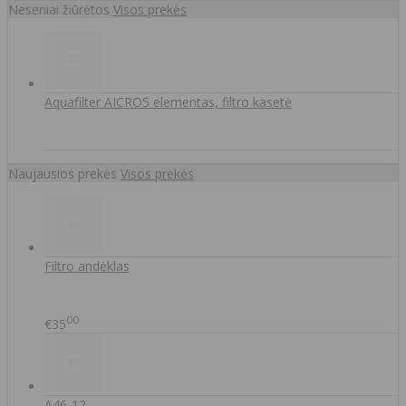
Neseniai žiūrėtos
Visos prekės
Aquafilter AICRO5 elementas, filtro kasetė
Naujausios prekės
Visos prekės
Filtro andėklas
00
€35
A46-12