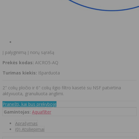
Į palyginimą
Į norų sąrašą
Prekės kodas:
AICRO5-AQ
Turimas kiekis:
Išparduota
2" colių pločio ir 6" colių ilgio filtro kasetė su NSF patvirtina
aktyvuota, granuliuota anglimi.
Pranešti, kai bus prekyboje
Gamintojas:
Aquafilter
Aprašymas
(0) Atsiliepimai