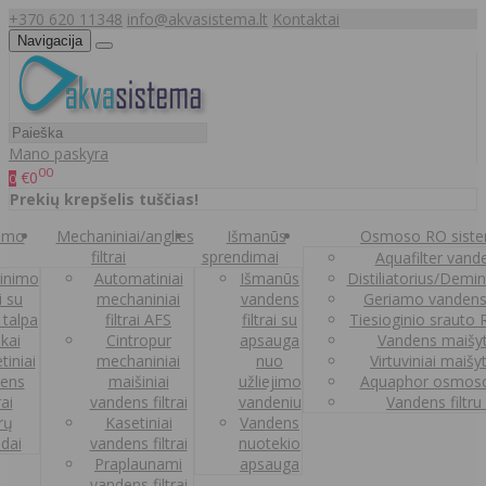
+370 620 11348
info@akvasistema.lt
Kontaktai
Navigacija
Mano paskyra
00
€0
0
Prekių krepšelis tuščias!
nimo
Mechaniniai/anglies
Išmanūs
Osmoso RO sist
filtrai
sprendimai
Aquafilter vanden
inimo
Automatiniai
Išmanūs
Distiliatorius/Demi
ai su
mechaniniai
vandens
Geriamo vandens
 talpa
filtrai AFS
filtrai su
Tiesioginio srauto
kai
Cintropur
apsauga
Vandens maišy
tiniai
mechaniniai
nuo
Virtuviniai maišy
ens
maišiniai
užliejimo
Aquaphor osmoso
rai
vandens filtrai
vandeniu
Vandens filtru
trų
Kasetiniai
Vandens
ldai
vandens filtrai
nuotekio
Praplaunami
apsauga
vandens filtrai