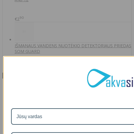
90
€2
IŠMANAUS VANDENS NUOTĖKIO DETEKTORIAUS PRIEDAS
SOM GUARD
00
€36
Informacija
Apie mus
Prekių pristatymas
Prekių grąžinimas
Apsipirkimo sąlygos ir taisyklės
Garantijos
NEMOKAMI VANDENS TYRIMAI
Privatumo politika
Atsiskaitymas IŠSIMOKĖTINAI
NAUJIENOS