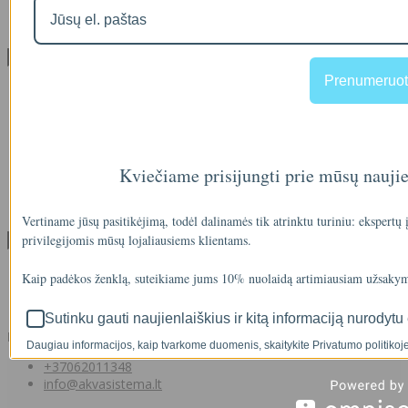
Facebook konkursų sąlygos
Informacija pagal BDAR
Klientų aptarnavimas
Prenumeruot
Visos prekės
Prekės su nuolaida
Gamintojai
Prekių grąžinimai
Partnerystės programa
Kviečiame prisijungti prie mūsų nauji
Dovanų kuponai
Svetainės medis
Kontaktai
Vertiname jūsų pasitikėjimą, todėl dalinamės tik atrinktu turiniu: ekspertų
privilegijomis mūsų lojaliausiems klientams.
Klientams
Klientams
Kaip padėkos ženklą, suteikiame jums 10% nuolaidą artimiausiam užsakym
Užsakymų istorija
Norų sąrašas
Sutinku gauti naujienlaiškius ir kitą informaciją nurodytu 
Kontaktai
Daugiau informacijos, kaip tvarkome duomenis, skaitykite Privatumo politikoje
+37062011348
info@akvasistema.lt