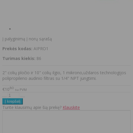
Į palyginimą
Į norų sąrašą
Prekės kodas:
AIPRO1
Turimas kiekis:
86
2" colių pločio ir 10" colių ilgio, 1 mikrono,uždaros technologijos
polipropileno audinio filtras su 1/4" NPT jungtimi.
80
€10
su PVM
Turite klausimų apie šią prekę?
Klauskite