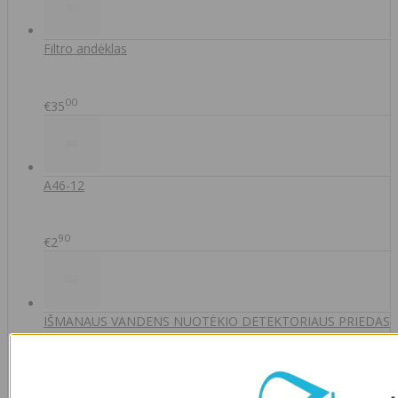
Filtro andėklas
00
€35
A46-12
90
€2
IŠMANAUS VANDENS NUOTĖKIO DETEKTORIAUS PRIEDAS
SOM GUARD
00
€36