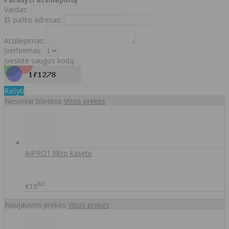
Vardas:
El. pašto adresas:
Atsiliepimas:
Įvertinimas:
Įveskite saugos kodą:
Rašyti
Neseniai žiūrėtos
Visos prekės
AIPRO1 filtro kasetė
80
€10
Naujausios prekės
Visos prekės