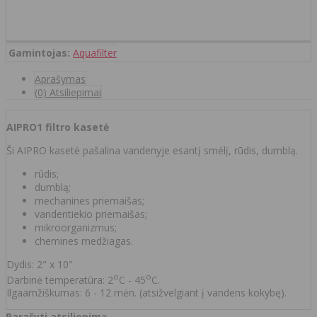
Gamintojas:
Aquafilter
Aprašymas
(0) Atsiliepimai
AIPRO1
filtro kasetė
Ši AIPRO kasetė pašalina vandenyje esantį smėlį, rūdis, dumblą.
rūdis;
dumblą;
mechanines priemaišas;
vandentiekio priemaišas;
mikroorganizmus;
chemines medžiagas.
Dydis: 2" x 10"
o
o
Darbinė temperatūra: 2
C - 45
C.
Ilgaamžiškumas: 6 - 12 mėn. (atsižvelgiant į vandens kokybę).
Parašyti atsiliepimą