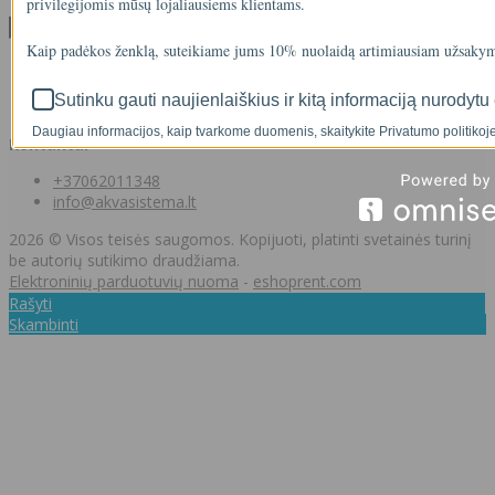
privilegijomis mūsų lojaliausiems klientams.
Klientams
Kaip padėkos ženklą, suteikiame jums 10% nuolaidą artimiausiam užsakym
Klientams
Užsakymų istorija
Sutinku gauti naujienlaiškius ir kitą informaciją nurodytu 
Norų sąrašas
Daugiau informacijos, kaip tvarkome duomenis, skaitykite Privatumo politikoje
Kontaktai
+37062011348
info@akvasistema.lt
2026 © Visos teisės saugomos. Kopijuoti, platinti svetainės turinį
be autorių sutikimo draudžiama.
Elektroninių parduotuvių nuoma
-
eshoprent.com
Rašyti
Skambinti