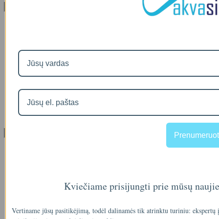
Informacija
Apie mus
Prekių pristatymas
Prekių grąžinimas
Apsipirkimo sąlygos ir taisyklės
Garantijos
NEMOKAMI VANDENS TYRIMAI
Privatumo politika
Atsiskaitymas IŠSIMOKĖTINAI
NAUJIENOS
Facebook konkursų sąlygos
Informacija pagal BDAR
Klientų aptarnavimas
Prenumeruot
Visos prekės
Prekės su nuolaida
Gamintojai
Prekių grąžinimai
Kviečiame prisijungti prie mūsų nauji
Partnerystės programa
Dovanų kuponai
Svetainės medis
Vertiname jūsų pasitikėjimą, todėl dalinamės tik atrinktu turiniu: ekspertų
Kontaktai