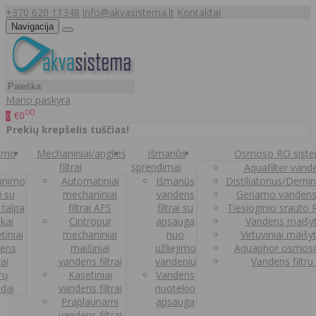
+370 620 11348
info@akvasistema.lt
Kontaktai
Navigacija
Mano paskyra
00
€0
0
Prekių krepšelis tuščias!
nimo
Mechaniniai/anglies
Išmanūs
Osmoso RO sist
filtrai
sprendimai
Aquafilter vanden
inimo
Automatiniai
Išmanūs
Distiliatorius/Demi
ai su
mechaniniai
vandens
Geriamo vandens
 talpa
filtrai AFS
filtrai su
Tiesioginio srauto
kai
Cintropur
apsauga
Vandens maišy
tiniai
mechaniniai
nuo
Virtuviniai maišy
ens
maišiniai
užliejimo
Aquaphor osmoso
rai
vandens filtrai
vandeniu
Vandens filtru
trų
Kasetiniai
Vandens
ldai
vandens filtrai
nuotekio
Praplaunami
apsauga
vandens filtrai