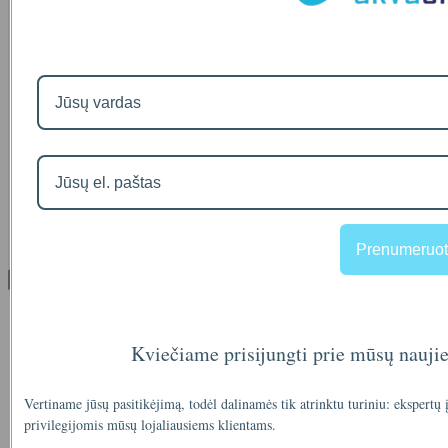
A46-12
90
€2
IŠMANAUS VANDENS NUOTĖKIO DETEKTORIAUS PRIEDAS
SOM GUARD
00
€36
Prenumeruot
Informacija
Apie mus
Prekių pristatymas
Kviečiame prisijungti prie mūsų nauji
Prekių grąžinimas
Apsipirkimo sąlygos ir taisyklės
Garantijos
Vertiname jūsų pasitikėjimą, todėl dalinamės tik atrinktu turiniu: ekspertų
NEMOKAMI VANDENS TYRIMAI
privilegijomis mūsų lojaliausiems klientams.
Privatumo politika
Atsiskaitymas IŠSIMOKĖTINAI