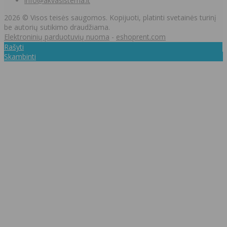
info@akvasistema.lt
2026 © Visos teisės saugomos. Kopijuoti, platinti svetainės turinį
be autorių sutikimo draudžiama.
Elektroninių parduotuvių nuoma
-
eshoprent.com
Rašyti
Skambinti