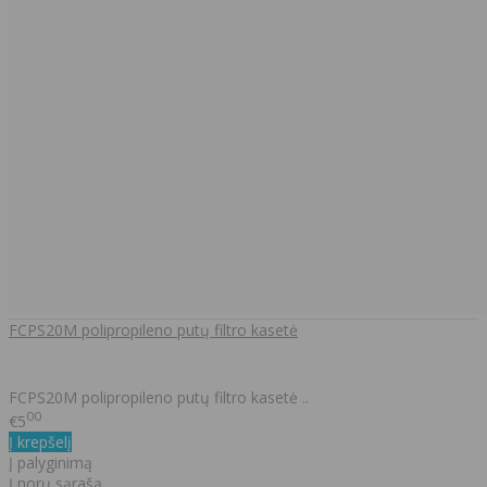
FCPS20M polipropileno putų filtro kasetė
FCPS20M polipropileno putų filtro kasetė ..
00
€5
Į krepšelį
Į palyginimą
Į norų sąrašą