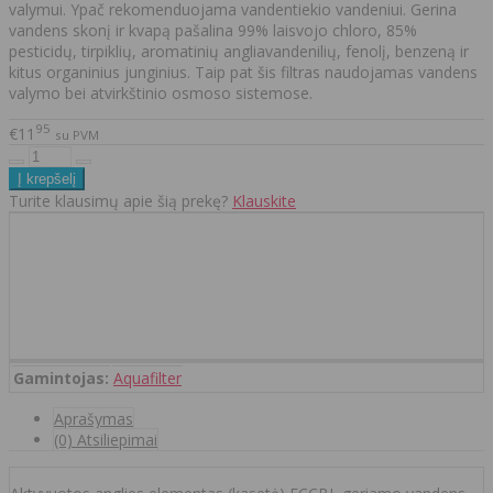
valymui. Ypač rekomenduojama vandentiekio vandeniui. Gerina
vandens skonį ir kvapą pašalina 99% laisvojo chloro, 85%
pesticidų, tirpiklių, aromatinių angliavandenilių, fenolį, benzeną ir
kitus organinius junginius. Taip pat šis filtras naudojamas vandens
valymo bei atvirkštinio osmoso sistemose.
95
€11
su PVM
Turite klausimų apie šią prekę?
Klauskite
Gamintojas:
Aquafilter
Aprašymas
(0) Atsiliepimai