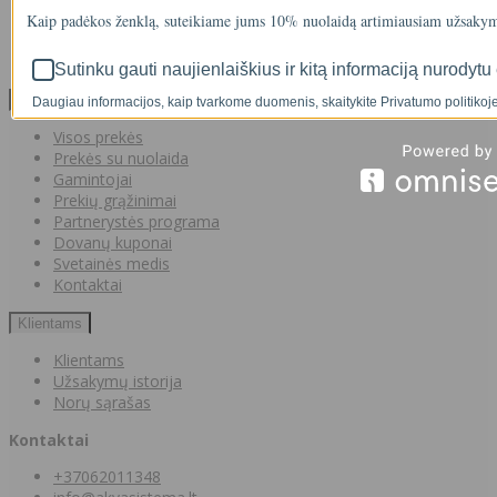
NAUJIENOS
Kaip padėkos ženklą, suteikiame jums 10% nuolaidą artimiausiam užsakym
Facebook konkursų sąlygos
Informacija pagal BDAR
Sutinku gauti naujienlaiškius ir kitą informaciją nurodytu 
Klientų aptarnavimas
Daugiau informacijos, kaip tvarkome duomenis, skaitykite Privatumo politikoje
Visos prekės
Prekės su nuolaida
Gamintojai
Prekių grąžinimai
Partnerystės programa
Dovanų kuponai
Svetainės medis
Kontaktai
Klientams
Klientams
Užsakymų istorija
Norų sąrašas
Kontaktai
+37062011348