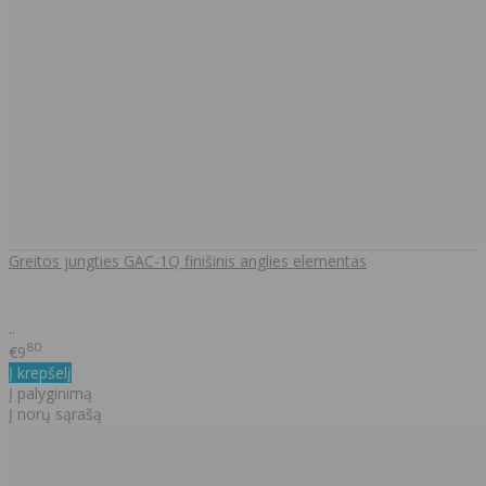
Greitos jungties GAC-1Q finišinis anglies elementas
..
80
€9
Į krepšelį
Į palyginimą
Į norų sąrašą