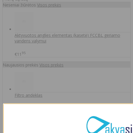
Neseniai žiūrėtos
Visos prekės
Aktyvuotos anglies elementas (kasetė) FCCBL geriamo
vandens valymui
95
€11
Naujausios prekės
Visos prekės
Filtro andėklas
00
€35