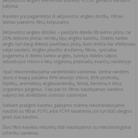
Aktyvuotos anglies elementas (kasetė) FCCBL geriamo vandens
valymui.
Kasetės yra pagamintos iš aktyvuotos anglies drožlių. Filtras
skirtas įvairiems filtrų korpusams.
Aktyvuotos anglies drožlės – pasižymi dideliu filtravimo plotu, tai
25% didesnis plotas nei kitų tipų anglies kasečių. Didelio tankio
anglis turi daug didesnį paviršiaus plotą, kuris leidžia dar efektyviau
valyti vandenį. Anglies pluošto drožlėmių filtras, specialiai
pagaminta iš didelio tankio anglies, turintys didelės talpos
adsorbcijos chloro ir kitų organinių priemaišų esančių vandenyje.
Ypač rekomenduojama vandentiokio vandeniui. Gerina vandens
skonį ir kvapą pašalina 99% laisvojo chloro, 85% pesticidų,
tirpiklių, aromatinių angliavandenilių, fenolį, benzeną ir kitus
organinius junginius. Taip pat šis filtras naudojamas vandens
valymo bei atvirkštinio osmoso sistemose.
Siekiant prailginti kasetės galiojimo trukmę rekomenduojame
naudoti su filtras FCPS arba FCPP kasetėmis jos turi būti įdiegtos
prieš šias kasetes.
Šios filtro kasetės neturėtų būti naudojamos su mikrobiologiškai
užterštu vandeniu.