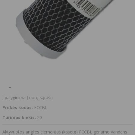
Į palyginimą
Į norų sąrašą
Prekės kodas:
FCCBL
Turimas kiekis:
20
Aktyvuotos anglies elementas (kasetė) FCCBL geriamo vandens