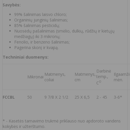
Savybės:
99% šalinimas laisvo chloro;
Organinių junginių šalinimas;
85% šalinimas pesticidų;
Nuosėdų pašalinimas (smėlio, dulkių, rūdžių ir kietųjų
medžiagų) iki 3 mikronų;
Fenolio, ir benzeno šalinimas;
Pagerina skonį ir kvapą.
Techniniai duomenys:
Darbinė
Matmenys,
Matmenys,
Ilgaamž
temp.,
Mikronai
coliai
cm
mėn.
0
C
FCCBL
50
9 7/8 X 2 1/2
25 X 6,5
2 - 45
3-6*
* - Kasetės tarnavimo trukmė priklauso nuo apdoroto vandens
kokybės ir užterštumo.