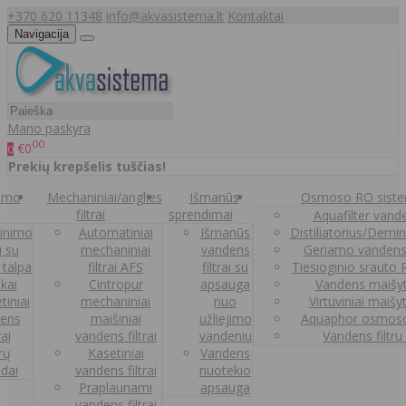
+370 620 11348
info@akvasistema.lt
Kontaktai
Navigacija
Mano paskyra
00
€0
0
Prekių krepšelis tuščias!
nimo
Mechaniniai/anglies
Išmanūs
Osmoso RO sist
filtrai
sprendimai
Aquafilter vanden
inimo
Automatiniai
Išmanūs
Distiliatorius/Demi
ai su
mechaniniai
vandens
Geriamo vandens
 talpa
filtrai AFS
filtrai su
Tiesioginio srauto
kai
Cintropur
apsauga
Vandens maišy
tiniai
mechaniniai
nuo
Virtuviniai maišy
ens
maišiniai
užliejimo
Aquaphor osmoso
rai
vandens filtrai
vandeniu
Vandens filtru
trų
Kasetiniai
Vandens
ldai
vandens filtrai
nuotekio
Praplaunami
apsauga
vandens filtrai