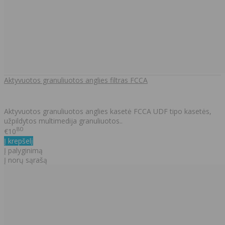
Aktyvuotos granuliuotos anglies filtras FCCA
Aktyvuotos granuliuotos anglies kasetė FCCA UDF tipo kasetės,
užpildytos multimedija granuliuotos..
80
€10
Į krepšelį
Į palyginimą
Į norų sąrašą