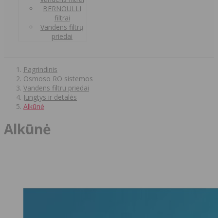
BERNOULLI
filtrai
Vandens filtrų
priedai
Pagrindinis
Osmoso RO sistemos
Vandens filtru priedai
Jungtys ir detalės
Alkūnė
Alkūnė