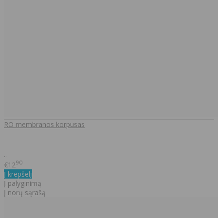
RO membranos korpusas
..
90
€12
Į krepšelį
Į palyginimą
Į norų sąrašą