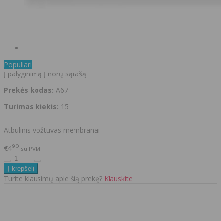
Populiari
Į palyginimą
Į norų sąrašą
Prekės kodas:
A67
Turimas kiekis:
15
Atbulinis vožtuvas membranai
90
€4
su PVM
Turite klausimų apie šią prekę?
Klauskite