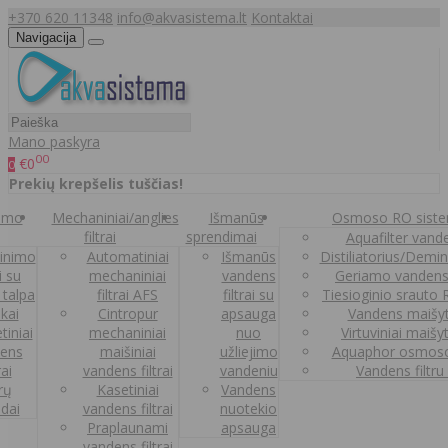
+370 620 11348
info@akvasistema.lt
Kontaktai
Navigacija
Mano paskyra
00
€0
0
Prekių krepšelis tuščias!
nimo
Mechaniniai/anglies
Išmanūs
Osmoso RO sist
filtrai
sprendimai
Aquafilter vanden
inimo
Automatiniai
Išmanūs
Distiliatorius/Demi
ai su
mechaniniai
vandens
Geriamo vandens
 talpa
filtrai AFS
filtrai su
Tiesioginio srauto
kai
Cintropur
apsauga
Vandens maišy
tiniai
mechaniniai
nuo
Virtuviniai maišy
ens
maišiniai
užliejimo
Aquaphor osmoso
rai
vandens filtrai
vandeniu
Vandens filtru
trų
Kasetiniai
Vandens
ldai
vandens filtrai
nuotekio
Praplaunami
apsauga
vandens filtrai