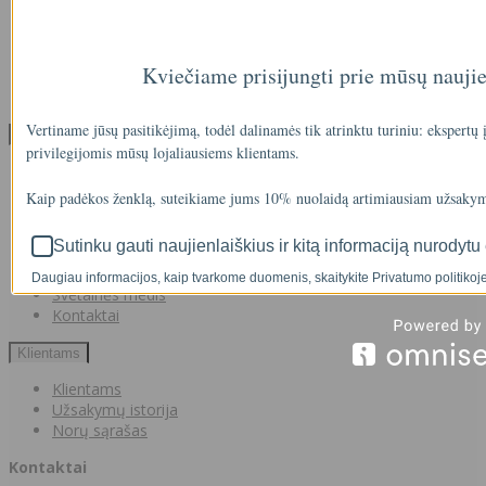
Privatumo politika
Atsiskaitymas IŠSIMOKĖTINAI
NAUJIENOS
Kviečiame prisijungti prie mūsų nauji
Facebook konkursų sąlygos
Informacija pagal BDAR
Vertiname jūsų pasitikėjimą, todėl dalinamės tik atrinktu turiniu: ekspertų
Klientų aptarnavimas
privilegijomis mūsų lojaliausiems klientams.
Visos prekės
Prekės su nuolaida
Kaip padėkos ženklą, suteikiame jums 10% nuolaidą artimiausiam užsakym
Gamintojai
Prekių grąžinimai
Sutinku gauti naujienlaiškius ir kitą informaciją nurodytu 
Partnerystės programa
Dovanų kuponai
Daugiau informacijos, kaip tvarkome duomenis, skaitykite Privatumo politikoje
Svetainės medis
Kontaktai
Klientams
Klientams
Užsakymų istorija
Norų sąrašas
Kontaktai