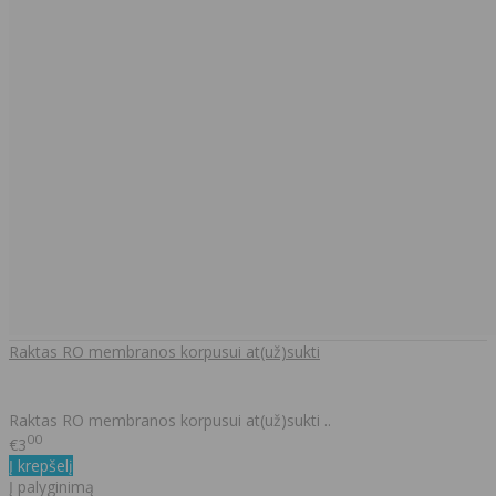
Raktas RO membranos korpusui at(už)sukti
Raktas RO membranos korpusui at(už)sukti ..
00
€3
Į krepšelį
Į palyginimą