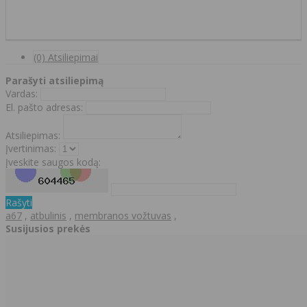
(0) Atsiliepimai
Parašyti atsiliepimą
Vardas:
El. pašto adresas:
Atsiliepimas:
Įvertinimas:
Įveskite saugos kodą:
Rašyti
a67
,
atbulinis
,
membranos vožtuvas
,
Susijusios prekės