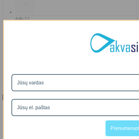
A46-12
90
€2
IŠMANAUS VANDENS NUOTĖKIO DETEKTORIAUS PRIEDAS
SOM GUARD
00
€36
Informacija
Apie mus
Prekių pristatymas
Prekių grąžinimas
Apsipirkimo sąlygos ir taisyklės
Prenumeruot
Garantijos
NEMOKAMI VANDENS TYRIMAI