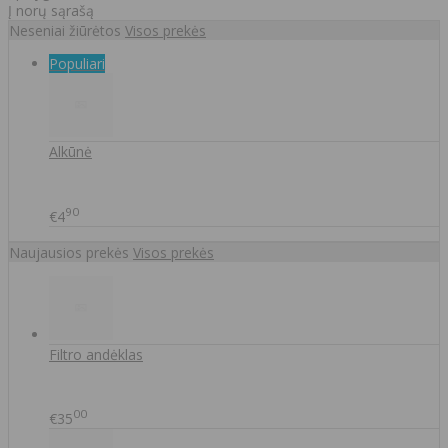
Į norų sąrašą
Neseniai žiūrėtos
Visos prekės
Populiari
Alkūnė
90
€4
Naujausios prekės
Visos prekės
Filtro andėklas
00
€35