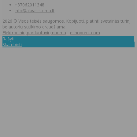
+37062011348
info@akvasistema.lt
2026 © Visos teisės saugomos. Kopijuoti, platinti svetainės turinį
be autorių sutikimo draudžiama.
Elektroninių parduotuvių nuoma
-
eshoprent.com
Rašyti
Skambinti