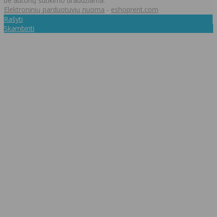
be autorių sutikimo draudžiama.
Elektroninių parduotuvių nuoma
-
eshoprent.com
Rašyti
Skambinti