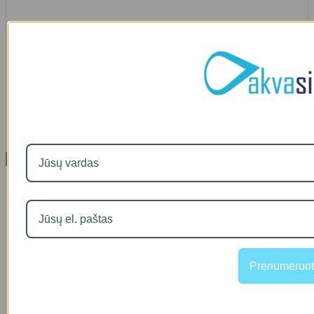
90
€2
IŠMANAUS VANDENS NUOTĖKIO DETEKTORIAUS PRIEDAS
SOM GUARD
00
€36
Informacija
Apie mus
Prekių pristatymas
Prekių grąžinimas
Apsipirkimo sąlygos ir taisyklės
Garantijos
NEMOKAMI VANDENS TYRIMAI
Privatumo politika
Prenumeruot
Atsiskaitymas IŠSIMOKĖTINAI
NAUJIENOS
Facebook konkursų sąlygos