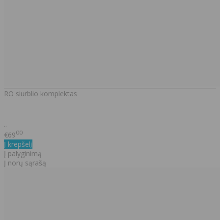
RO siurblio komplektas
..
00
€69
Į krepšelį
Į palyginimą
Į norų sąrašą