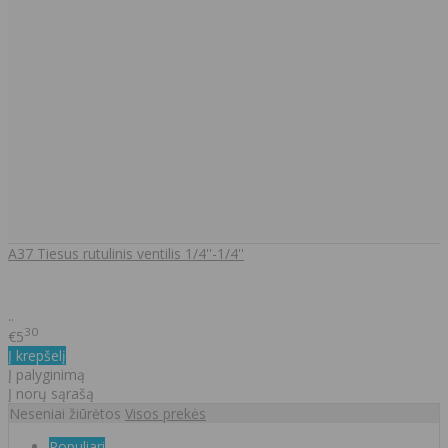
A37 Tiesus rutulinis ventilis 1/4''-1/4''
..
30
€5
Į krepšelį
Į palyginimą
Į norų sąrašą
Neseniai žiūrėtos
Visos prekės
Populiari