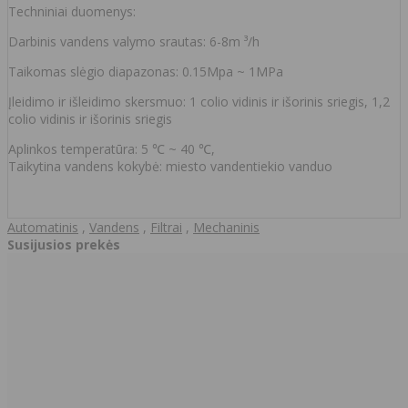
Techniniai duomenys:
Darbinis vandens valymo srautas: 6-8m ³/h
Taikomas slėgio diapazonas: 0.15Mpa ~ 1MPa
Įleidimo ir išleidimo skersmuo: 1 colio vidinis ir išorinis sriegis, 1,2
colio vidinis ir išorinis sriegis
Aplinkos temperatūra: 5 ℃ ~ 40 ℃,
Taikytina vandens kokybė: miesto vandentiekio vanduo
Automatinis
,
Vandens
,
Filtrai
,
Mechaninis
Susijusios prekės