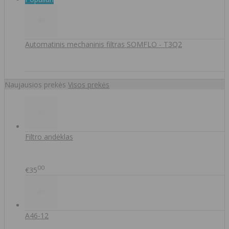
Automatinis mechaninis filtras SOMFLO - T3Q2
Naujausios prekės
Visos prekės
Filtro andėklas
00
€35
A46-12