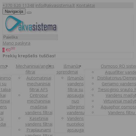
+370 620 11348
info@akvasistema.lt
Kontaktai
Navigacija
Mano paskyra
00
€0
0
Prekių krepšelis tuščias!
nimo
Mechaniniai/anglies
Išmanūs
Osmoso RO sist
filtrai
sprendimai
Aquafilter vanden
inimo
Automatiniai
Išmanūs
Distiliatorius/Demi
ai su
mechaniniai
vandens
Geriamo vandens
 talpa
filtrai AFS
filtrai su
Tiesioginio srauto
kai
Cintropur
apsauga
Vandens maišy
tiniai
mechaniniai
nuo
Virtuviniai maišy
ens
maišiniai
užliejimo
Aquaphor osmoso
rai
vandens filtrai
vandeniu
Vandens filtru
trų
Kasetiniai
Vandens
ldai
vandens filtrai
nuotekio
Praplaunami
apsauga
vandens filtrai