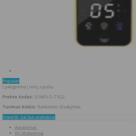
Populiari
Į palyginimą
Į norų sąrašą
Prekės kodas:
SOMFLO-T3Q2
Turimas kiekis:
Išankstinis užsakymas
Pranešti, kai bus prekyboje
Aprašymas
(0) Atsiliepimai