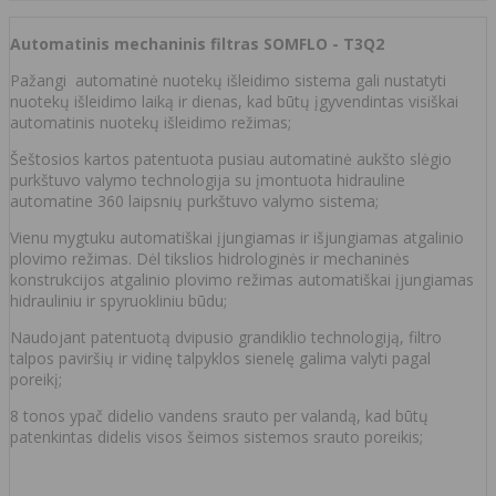
Automatinis mechaninis filtras SOMFLO - T3Q2
Pažangi automatinė nuotekų išleidimo sistema gali nustatyti
nuotekų išleidimo laiką ir dienas, kad būtų įgyvendintas visiškai
automatinis nuotekų išleidimo režimas;
Šeštosios kartos patentuota pusiau automatinė aukšto slėgio
purkštuvo valymo technologija su įmontuota hidrauline
automatine 360 laipsnių purkštuvo valymo sistema;
Vienu mygtuku automatiškai įjungiamas ir išjungiamas atgalinio
plovimo režimas. Dėl tikslios hidrologinės ir mechaninės
konstrukcijos atgalinio plovimo režimas automatiškai įjungiamas
hidrauliniu ir spyruokliniu būdu;
Naudojant patentuotą dvipusio grandiklio technologiją, filtro
talpos paviršių ir vidinę talpyklos sienelę galima valyti pagal
poreikį;
8 tonos ypač didelio vandens srauto per valandą, kad būtų
patenkintas didelis visos šeimos sistemos srauto poreikis;