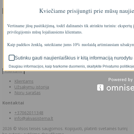
Informacija pagal BDAR
Kviečiame prisijungti prie mūsų nauji
Klientų aptarnavimas
Visos prekės
Vertiname jūsų pasitikėjimą, todėl dalinamės tik atrinktu turiniu: ekspertų
Prekės su nuolaida
privilegijomis mūsų lojaliausiems klientams.
Gamintojai
Prekių grąžinimai
Partnerystės programa
Kaip padėkos ženklą, suteikiame jums 10% nuolaidą artimiausiam užsakym
Dovanų kuponai
Svetainės medis
Sutinku gauti naujienlaiškius ir kitą informaciją nurodytu 
Kontaktai
Daugiau informacijos, kaip tvarkome duomenis, skaitykite Privatumo politikoje
Klientams
Klientams
Užsakymų istorija
Norų sąrašas
Kontaktai
+37062011348
info@akvasistema.lt
2026 © Visos teisės saugomos. Kopijuoti, platinti svetainės turinį