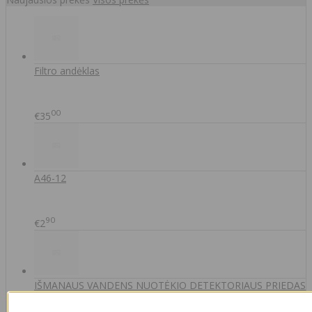
Filtro andėklas
00
€35
A46-12
90
€2
IŠMANAUS VANDENS NUOTĖKIO DETEKTORIAUS PRIEDAS
SOM GUARD