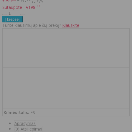
€799
€997
su PVM
00
Sutaupote - €198
Turite klausimų apie šią prekę?
Klauskite
Kilmės šalis:
ES
Aprašymas
(0) Atsiliepimai