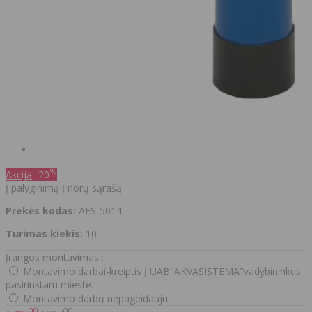
%
Akcija
-20
Į palyginimą
Į norų sąrašą
Prekės kodas:
AFS-5014
Turimas kiekis:
10
Įrangos montavimas :
Montavimo darbai-kreiptis į UAB"AKVASISTEMA"vadybininkus
pasirinktam mieste.
Montavimo darbų nepageidauju
00
00