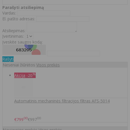
Parašyti atsiliepimą
Vardas:
El. pašto adresas:
Atsiliepimas:
Įvertinimas:
Įveskite saugos kodą:
Rašyti
Neseniai žiūrėtos
Visos prekės
%
Akcija
-20
Automatinis mechaninės filtracijos filtras AFS-5014
00
00
€799
€997
Naujausios prekės
Visos prekės