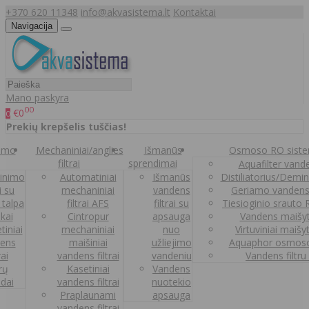
+370 620 11348
info@akvasistema.lt
Kontaktai
Navigacija
Mano paskyra
00
€0
0
Prekių krepšelis tuščias!
nimo
Mechaniniai/anglies
Išmanūs
Osmoso RO sist
filtrai
sprendimai
Aquafilter vanden
inimo
Automatiniai
Išmanūs
Distiliatorius/Demi
ai su
mechaniniai
vandens
Geriamo vandens
 talpa
filtrai AFS
filtrai su
Tiesioginio srauto
kai
Cintropur
apsauga
Vandens maišy
tiniai
mechaniniai
nuo
Virtuviniai maišy
ens
maišiniai
užliejimo
Aquaphor osmoso
rai
vandens filtrai
vandeniu
Vandens filtru
trų
Kasetiniai
Vandens
ldai
vandens filtrai
nuotekio
Praplaunami
apsauga
vandens filtrai