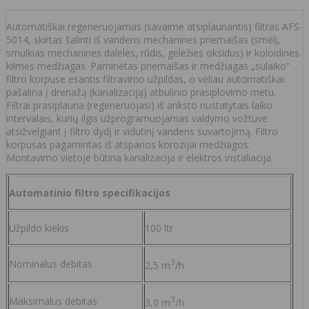
Automatiškai regeneruojamas (savaime atsiplaunantis) filtras AFS-
5014, skirtas šalinti iš vandens mechanines priemaišas (smėlį,
smulkias mechanines daleles, rūdis, geležies oksidus) ir koloidines
kilmės medžiagas. Paminėtas priemaišas ir medžiagas „sulaiko“
filtro korpuse esantis filtravimo užpildas, o vėliau automatiškai
pašalina į drenažą (kanalizaciją) atbulinio prasiplovimo metu.
Filtrai prasiplauna (regeneruojasi) iš anksto nustatytais laiko
intervalais, kurių ilgis užprogramuojamas valdymo vožtuve
atsižvelgiant į filtro dydį ir vidutinį vandens suvartojimą. Filtro
korpusas pagamintas iš atsparios korozijai medžiagos.
Montavimo vietoje būtina kanalizacija ir elektros instaliacija.
Automatinio filtro specifikacijos
Užpildo kiekis
100 ltr
3
Nominalus debitas
2,5 m
/h
3
Maksimalus debitas
3,0 m
/h