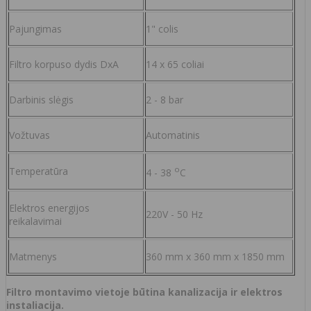
Pajungimas
1" colis
Filtro korpuso dydis DxA
14 x 65 coliai
Darbinis slėgis
2 - 8 bar
Vožtuvas
Automatinis
o
Temperatūra
4 - 38
C
Elektros energijos
220V - 50 Hz
reikalavimai
Matmenys
360 mm x 360 mm x 1850 mm
Filtro montavimo vietoje būtina kanalizacija ir elektros
instaliacija.