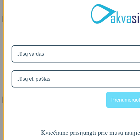
00
€36
Informacija
Apie mus
Prekių pristatymas
Prekių grąžinimas
Apsipirkimo sąlygos ir taisyklės
Garantijos
NEMOKAMI VANDENS TYRIMAI
Privatumo politika
Atsiskaitymas IŠSIMOKĖTINAI
NAUJIENOS
Facebook konkursų sąlygos
Informacija pagal BDAR
Prenumeruot
Klientų aptarnavimas
Visos prekės
Prekės su nuolaida
Gamintojai
Prekių grąžinimai
Kviečiame prisijungti prie mūsų nauji
Partnerystės programa
Dovanų kuponai