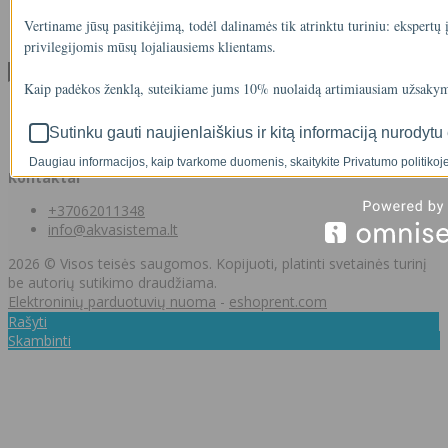
Svetainės medis
Vertiname jūsų pasitikėjimą, todėl dalinamės tik atrinktu turiniu: ekspertų
Kontaktai
privilegijomis mūsų lojaliausiems klientams.
Klientams
Kaip padėkos ženklą, suteikiame jums 10% nuolaidą artimiausiam užsakym
Klientams
Užsakymų istorija
Sutinku gauti naujienlaiškius ir kitą informaciją nurodytu 
Norų sąrašas
Daugiau informacijos, kaip tvarkome duomenis, skaitykite Privatumo politikoje
Kontaktai
+37062011348
info@akvasistema.lt
2026 © Visos teisės saugomos. Kopijuoti, platinti svetainės turinį
be autorių sutikimo draudžiama.
Elektroninių parduotuvių nuoma
-
eshoprent.com
Rašyti
Skambinti