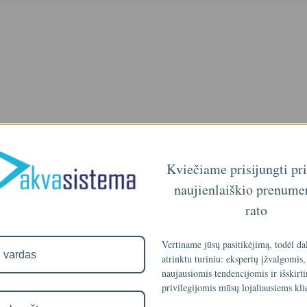
Kviečiame prisijungti pr
naujienlaiškio prenume
rato
Vertiname jūsų pasitikėjimą, todėl da
atrinktu turiniu: ekspertų įžvalgomis,
lyti. Rekomenduojama naudoti kai vanduo yra smarkiai užterštas mechan
naujausiomis tendencijomis ir išskirt
ėl to mechaniniai vandens filtrai naudojami pirminiam vandens valym
privilegijomis mūsų lojaliausiems kli
mo ir suvartojimo. Mechaniškai filtruotas vanduo yra skaidresnis ir šv