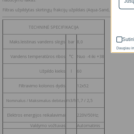
Filtras užpildytas skirtingų frakcijų užpildais (Aqua-Sand, Aqua-Gra
TECHNINĖ SPECIFIKACIJA
Sutin
Maks.leistinas vandens slėgis
bar
8,0
Daugiau in
Vandens temperatūros ribos
°C
Nuo -4 iki +38
Užpildo kiekis
l
60
Filtravimo kolonos dydis
12x52
m3/h
1,7 / 2,5
Nominalus / Maksimalus debitas
Elektros energijos reikalavimai
220V/50Hz;
Valdymo vožtuvas
Automatinis