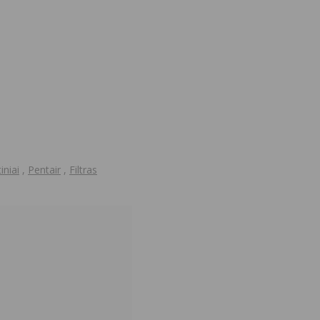
niai
,
Pentair
,
Filtras