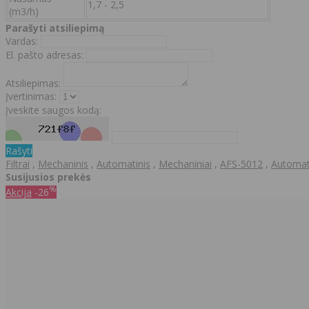
1,7 - 2,5
(m3/h)
Parašyti atsiliepimą
Vardas:
El. pašto adresas:
Atsiliepimas:
Įvertinimas:
Įveskite saugos kodą:
Rašyti
Filtrai
,
Mechaninis
,
Automatinis
,
Mechaniniai
,
AFS-5012
,
Automati
Susijusios prekės
%
Akcija
-26