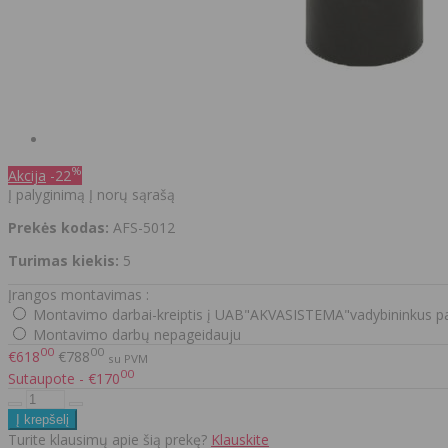
%
Akcija
-22
Į palyginimą
Į norų sąrašą
Prekės kodas:
AFS-5012
Turimas kiekis:
5
Įrangos montavimas :
Montavimo darbai-kreiptis į UAB"AKVASISTEMA"vadybininkus pa
Montavimo darbų nepageidauju
00
00
€618
€788
su PVM
00
Sutaupote - €170
Turite klausimų apie šią prekę?
Klauskite