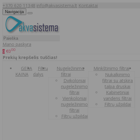
+370 620 11348
info@akvasistema.lt
Kontaktai
Navigacija
Mano paskyra
00
€0
0
Prekių krepšelis tuščias!
GERA
Filtrų
Nugeležinimo
Minkštinimo filtrai
KAINA
dalys
filtrai
Nukalkinimo
Dvikoloniai
filtrai su atskira
nugeležinimo
talpa druskai
filtrai
Kabinetiniai
Vienkoloniai
vandens filtrai
nugeležinimo
Filtrų užpildai
filtrai
Filtrų užpildai