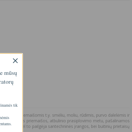
ie mūsų
ratorų
linamės tik
inėmis priemaišomis t.y. smėliu, moliu, rūdimis, purvo dalelėmis ir
inėmis
ui. Surinktos priemaišos, atbulinio prasiplovimo metu, pašalinamos
entams.
aresnis, dėl to pailgėja santechninės įrangos, bei buitinių prietaisų