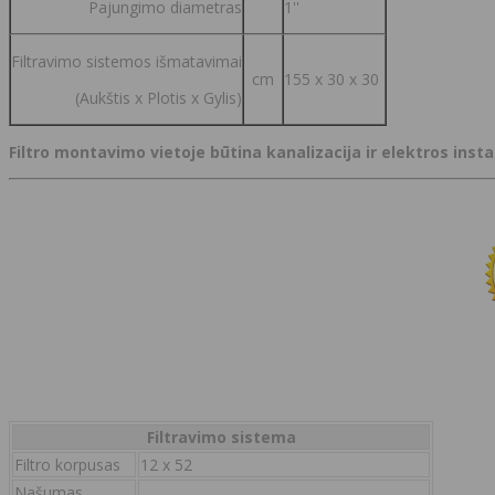
Pajungimo diametras
1''
Filtravimo sistemos išmatavimai
cm
155 x 30 x 30
(Aukštis x Plotis x Gylis)
Filtro montavimo vietoje būtina kanalizacija ir elektros instal
Filtravimo sistema
Filtro korpusas
12 x 52
Našumas