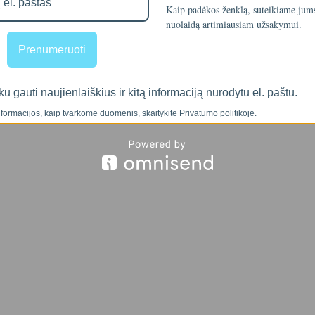
Kaip padėkos ženklą, suteikiame ju
vel). Vanduo teka pro šį užpildą, kuriame sulaikomos skirtingų dydžių 
nuolaidą artimiausiam užsakymui.
Prenumeruoti
ku gauti naujienlaiškius ir kitą informaciją nurodytu el. paštu.
formacijos, kaip tvarkome duomenis, skaitykite Privatumo politikoje.