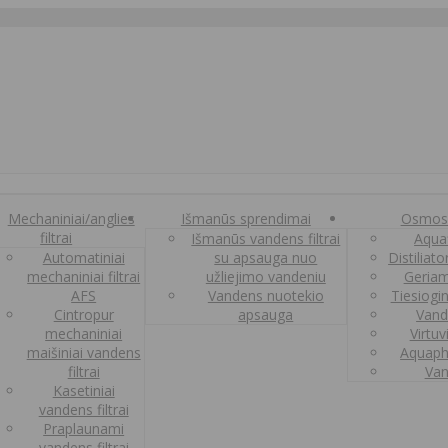
Mechaniniai/anglies
Išmanūs sprendimai
Osmos
filtrai
Išmanūs vandens filtrai
Aquaf
Automatiniai
su apsauga nuo
Distiliat
mechaniniai filtrai
užliejimo vandeniu
Geriam
AFS
Vandens nuotekio
Tiesiogi
Cintropur
apsauga
Vand
mechaniniai
Virtuv
maišiniai vandens
Aquaph
filtrai
Van
Kasetiniai
vandens filtrai
Praplaunami
vandens filtrai