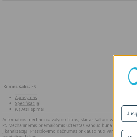
Kilmės šalis:
ES
Aprašymas
Specifikacija
(0) Atsiliepimai
Automatinis mechaninio valymo filtras, skirtas šaltam vandeniui va
kt. Mechaninėmis priemaišomis užterštas vanduo būna neskaidrus, d
į kanalizaciją. Prasiplovimo dažnumas priklauso nuo vandens užterštu
naudojimo laikas.