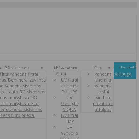
o RO sistemos
UV vandens
Kita
Užsakyti
filtrai
paslaugą
ilter vandens filtrai
Vandens
orius/Demineralizavimas
UV filtrai
chemija
o vandens sistemos
su lempa
Vandens
nio srauto RO sistemos
PHILIPS
testai
ens maišytuvai RO
UV
Siurbliai
iniai maišytuvai 3in1
Sterilight
dozatoriai
or osmoso sistemos
VIQUA
ir talpos
dens filtru priedai
UV filtrai
TMA
UV
vandens
filtrai LUX