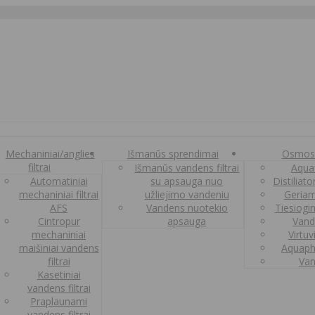
Mechaniniai/anglies
Išmanūs sprendimai
Osmos
filtrai
Išmanūs vandens filtrai
Aquaf
Automatiniai
su apsauga nuo
Distiliat
mechaniniai filtrai
užliejimo vandeniu
Geriam
AFS
Vandens nuotekio
Tiesiogi
Cintropur
apsauga
Vand
mechaniniai
Virtuv
maišiniai vandens
Aquaph
filtrai
Van
Kasetiniai
vandens filtrai
Praplaunami
vandens filtrai