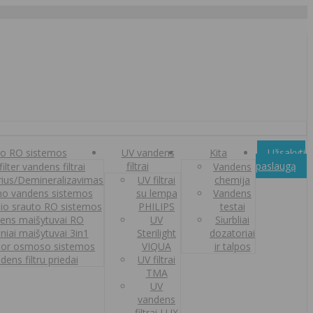
o RO sistemos
UV vandens
Kita
Užsakyti
filtrai
paslaugą
ilter vandens filtrai
Vandens
orius/Demineralizavimas
UV filtrai
chemija
o vandens sistemos
su lempa
Vandens
nio srauto RO sistemos
PHILIPS
testai
ens maišytuvai RO
UV
Siurbliai
iniai maišytuvai 3in1
Sterilight
dozatoriai
or osmoso sistemos
VIQUA
ir talpos
dens filtru priedai
UV filtrai
TMA
UV
vandens
filtrai LUX