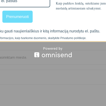
Kaip padėkos ženklą, suteikiame ju
nuolaidą artimiausiam užsakymui.
Prenumeruoti
ku gauti naujienlaiškius ir kitą informaciją nurodytu el. paštu.
formacijos, kaip tvarkome duomenis, skaitykite Privatumo politikoje.
sirinktam mieste.