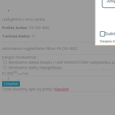
Į palyginimą
Į norų sąrašą
Prekės kodas:
PR OXI 400C
Sutin
Turimas kiekis:
11
Daugiau in
Automatinis nugeležinimo filtras PR OXI 400C
Įrangos montavimas :
Montavimo darbai-kreiptis į UAB"AKVASISTEMA"vadybininkus pa
Montavimo darbų nepageidauju
00
€1,090
su PVM
Turite klausimų apie šią prekę?
Klauskite