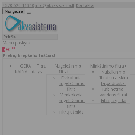
+370 620 11348
info@akvasistema.lt
Kontaktai
Navigacija
Mano paskyra
00
€0
0
Prekių krepšelis tuščias!
GERA
Filtrų
Nugeležinimo
Minkštinimo filtrai
KAINA
dalys
filtrai
Nukalkinimo
Dvikoloniai
filtrai su atskira
nugeležinimo
talpa druskai
filtrai
Kabinetiniai
Vienkoloniai
vandens filtrai
nugeležinimo
Filtrų užpildai
filtrai
Filtrų užpildai