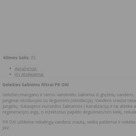
Kilmės šalis:
ES
Aprašymas
(0) Atsiliepimai
Geležies šalinimo filtrai PR OXI
Geležies,mangano ir sieros vandenilio šalinimui iš gręžinių vandens, n
junginiai oksiduojasi su deguonimi (oksidacija). Vandens srautui tek
junginių. Sukauptos nuosėdos šalinamos į kanalizaciją ir tai atlieka
regeneracijos eigą, o inžektorius papildo deguonies/oro kiekį, reika
PR OXI užtikrina reikalingą vandens srautą, veikia patikimai ir nekel
JAV