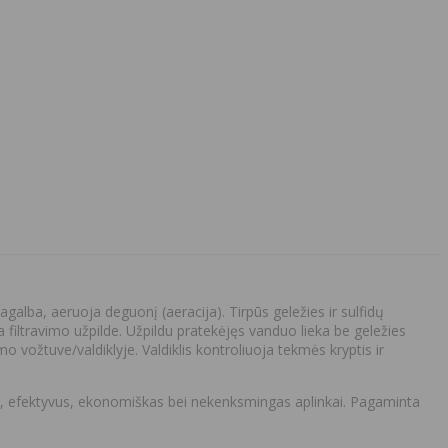
agalba, aeruoja deguonį (aeracija). Tirpūs geležies ir sulfidų
 filtravimo užpilde. Užpildu pratekėjęs vanduo lieka be geležies
 vožtuve/valdiklyje. Valdiklis kontroliuoja tekmės kryptis ir
astas, efektyvus, ekonomiškas bei nekenksmingas aplinkai. Pagaminta