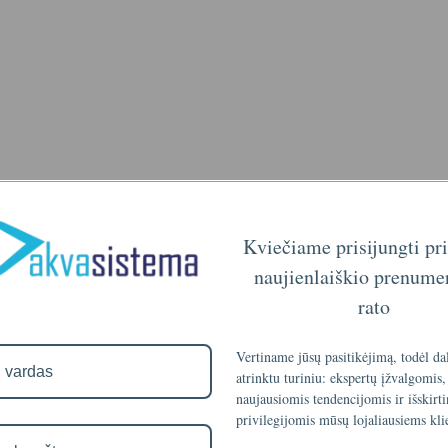
Kviečiame prisijungti pr
naujienlaiškio prenume
rato
Vertiname jūsų pasitikėjimą, todėl da
atrinktu turiniu: ekspertų įžvalgomis,
naujausiomis tendencijomis ir išskirt
privilegijomis mūsų lojaliausiems kli