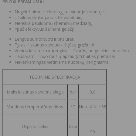
PR OXI PRIVALUMAI
Nugeležinimo technologija - vienoje kolonoje;
Užpildas skalaujamas tik vandeniu;
Nereikia papildomų cheminių medžiagų;
Ypač efektyvūs šalinant geležį;
Lengva sumontuoti ir prižiūrėti;
Tyras ir skanus vanduo - iš jūsų gręžinio!
Vonios keramika ir įrenginiai - švarūs, be geležies nuosėdų.
Tausojami ir nuo rūdžių apsaugoti buities prietaisai.
Nekenksmingas vietiniams nuotekų įrenginiams.
TECHNINĖ SPECIFIKACIJA
Maks.leistinas vandens slėgis
bar
8,0
Vandens temperatūros ribos
°C
Nuo -4 iki +38
Užpildo kiekis
litrai
90