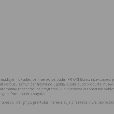
audojami oksidacijos ir aeracijos būdai. PR OXI filtras, inžektoriaus p
ant korpusu žemyn per filtravimo užpildą, suoksiduoti produktai nusėda
 automatinė regeneracijos programa, kuri nustatyta automatinio valdymo
lingą suformuoti oro pagalvę.
ia rūpesčių. Įrenginys, praktiškai, nereikalauja priežiūros ir yra papr