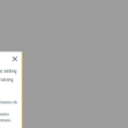
ie mūsų
ratorų
linamės tik
inėmis
entams.