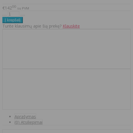
00
€142
su PVM
Turite klausimų apie šią prekę?
Klauskite
Aprašymas
(0) Atsiliepimai