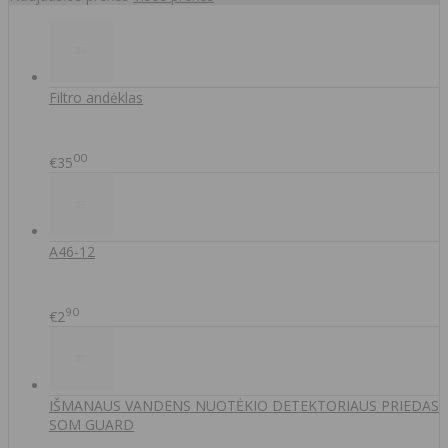
Filtro andėklas
00
€35
A46-12
90
€2
IŠMANAUS VANDENS NUOTĖKIO DETEKTORIAUS PRIEDAS
SOM GUARD