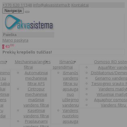
+370 620 11348
info@akvasistema.lt
Kontaktai
Navigacija
Mano paskyra
00
€0
0
Prekių krepšelis tuščias!
nimo
Mechaniniai/anglies
Išmanūs
Osmoso RO sist
filtrai
sprendimai
Aquafilter vanden
inimo
Automatiniai
Išmanūs
Distiliatorius/Demi
ai su
mechaniniai
vandens
Geriamo vandens
 talpa
filtrai AFS
filtrai su
Tiesioginio srauto
kai
Cintropur
apsauga
Vandens maišy
tiniai
mechaniniai
nuo
Virtuviniai maišy
ens
maišiniai
užliejimo
Aquaphor osmoso
rai
vandens filtrai
vandeniu
Vandens filtru
trų
Kasetiniai
Vandens
ldai
vandens filtrai
nuotekio
Praplaunami
apsauga
vandens filtrai