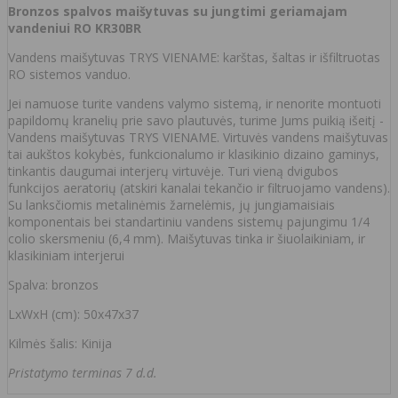
Bronzos spalvos maišytuvas su jungtimi geriamajam
vandeniui RO KR30BR
Vandens maišytuvas TRYS VIENAME: karštas, šaltas ir išfiltruotas
RO sistemos vanduo.
Jei namuose turite vandens valymo sistemą, ir nenorite montuoti
papildomų kranelių prie savo plautuvės, turime Jums puikią išeitį -
Vandens maišytuvas TRYS VIENAME. Virtuvės vandens maišytuvas
tai aukštos kokybės, funkcionalumo ir klasikinio dizaino gaminys,
tinkantis daugumai interjerų virtuvėje. Turi vieną dvigubos
funkcijos aeratorių (atskiri kanalai tekančio ir filtruojamo vandens).
Su lanksčiomis metalinėmis žarnelėmis, jų jungiamaisiais
komponentais bei standartiniu vandens sistemų pajungimu 1/4
colio skersmeniu (6,4 mm). Maišytuvas tinka ir šiuolaikiniam, ir
klasikiniam interjerui
Spalva: bronzos
LxWxH (cm): 50x47x37
Kilmės šalis: Kinija
Pristatymo terminas 7 d.d.