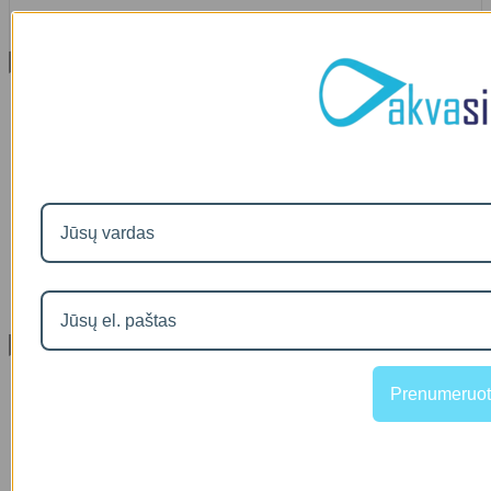
00
€36
Informacija
Apie mus
Prekių pristatymas
Prekių grąžinimas
Apsipirkimo sąlygos ir taisyklės
Garantijos
NEMOKAMI VANDENS TYRIMAI
Privatumo politika
Atsiskaitymas IŠSIMOKĖTINAI
NAUJIENOS
Facebook konkursų sąlygos
Informacija pagal BDAR
Klientų aptarnavimas
Visos prekės
Prenumeruot
Prekės su nuolaida
Gamintojai
Prekių grąžinimai
Partnerystės programa
Dovanų kuponai