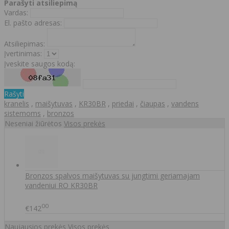
Parašyti atsiliepimą
Vardas:
El. pašto adresas:
Atsiliepimas:
Įvertinimas:
Įveskite saugos kodą:
Rašyti
kranelis
,
maišytuvas
,
KR30BR
,
priedai
,
čiaupas
,
vandens
sistemoms
,
bronzos
Neseniai žiūrėtos
Visos prekės
Bronzos spalvos maišytuvas su jungtimi geriamajam
vandeniui RO KR30BR
00
€142
Naujausios prekės
Visos prekės