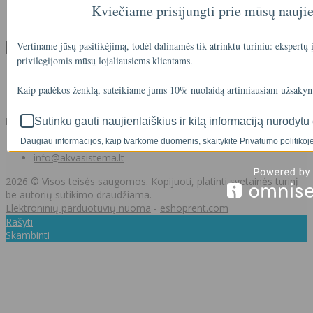
Kviečiame prisijungti prie mūsų nauji
Svetainės medis
Kontaktai
Vertiname jūsų pasitikėjimą, todėl dalinamės tik atrinktu turiniu: ekspertų
Klientams
privilegijomis mūsų lojaliausiems klientams.
Klientams
Užsakymų istorija
Kaip padėkos ženklą, suteikiame jums 10% nuolaidą artimiausiam užsakym
Norų sąrašas
Kontaktai
Sutinku gauti naujienlaiškius ir kitą informaciją nurodytu 
Daugiau informacijos, kaip tvarkome duomenis, skaitykite Privatumo politikoje
+37062011348
info@akvasistema.lt
2026 © Visos teisės saugomos. Kopijuoti, platinti svetainės turinį
be autorių sutikimo draudžiama.
Elektroninių parduotuvių nuoma
-
eshoprent.com
Rašyti
Skambinti