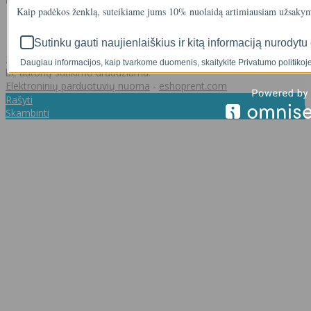
Kaip padėkos ženklą, suteikiame jums 10% nuolaidą artimiausiam užsakym
+37062011348
info@akvasistema.lt
Sutinku gauti naujienlaiškius ir kitą informaciją nurodytu 
2026 © Visos teisės saugomos. Kopijuoti, platinti svetainės turinį
Daugiau informacijos, kaip tvarkome duomenis, skaitykite Privatumo politikoje
be autorių sutikimo draudžiama.
Elektroninių parduotuvių nuoma
-
eshoprent.com
Rašyti
Skambinti