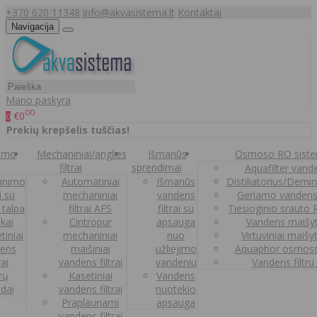
+370 620 11348
info@akvasistema.lt
Kontaktai
Navigacija
Mano paskyra
00
€0
0
Prekių krepšelis tuščias!
nimo
Mechaniniai/anglies
Išmanūs
Osmoso RO sist
filtrai
sprendimai
Aquafilter vanden
inimo
Automatiniai
Išmanūs
Distiliatorius/Demi
ai su
mechaniniai
vandens
Geriamo vandens
 talpa
filtrai AFS
filtrai su
Tiesioginio srauto
kai
Cintropur
apsauga
Vandens maišy
tiniai
mechaniniai
nuo
Virtuviniai maišy
ens
maišiniai
užliejimo
Aquaphor osmoso
rai
vandens filtrai
vandeniu
Vandens filtru
trų
Kasetiniai
Vandens
ldai
vandens filtrai
nuotekio
Praplaunami
apsauga
vandens filtrai