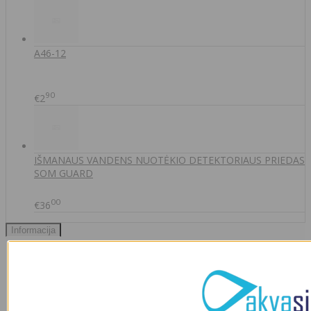
A46-12
90
€2
IŠMANAUS VANDENS NUOTĖKIO DETEKTORIAUS PRIEDAS
SOM GUARD
00
€36
Informacija
Apie mus
Prekių pristatymas
Prekių grąžinimas
Apsipirkimo sąlygos ir taisyklės
Garantijos