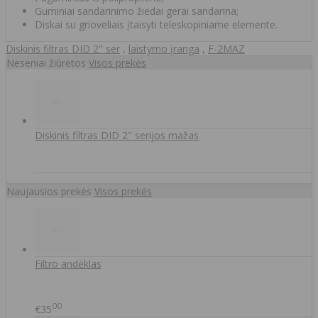
Guminiai sandarinimo žiedai gerai sandarina;
Diskai su grioveliais įtaisyti teleskopiniame elemente.
Diskinis filtras DID 2" ser
,
laistymo įranga
,
F-2MAZ
Neseniai žiūrėtos
Visos prekės
Diskinis filtras DID 2" serijos mažas
Naujausios prekės
Visos prekės
Filtro andėklas
00
€35