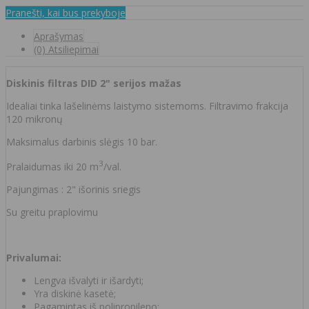
Pranešti, kai bus prekyboje
Aprašymas
(0) Atsiliepimai
Diskinis filtras DID 2" serijos mažas
Idealiai tinka lašelinėms laistymo sistemoms. Filtravimo frakcija
120 mikronų
Maksimalus darbinis slėgis 10 bar.
3
Pralaidumas iki 20 m
/val.
Pajungimas : 2" išorinis sriegis
Su greitu praplovimu
Privalumai:
Lengva išvalyti ir išardyti;
Yra diskinė kasetė;
Pagamintas iš polipropileno;